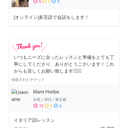
sentiment_satisfied
sentiment_neutral
sentiment_dissatisfied
5
0
0
[オンライン]多言語で会話をします！
いつもニーズに合ったレッスンと準備をとても丁
寧にしてくださり、ありがとうございます！これ
からも宜しくお願い致します🙇‍♀️✨
依頼されたチケット
Mami Horibe
女性
/
30代
/
東京都
sentiment_satisfied
sentiment_neutral
sentiment_dissatisfied
73
0
0
イタリア語レッスン