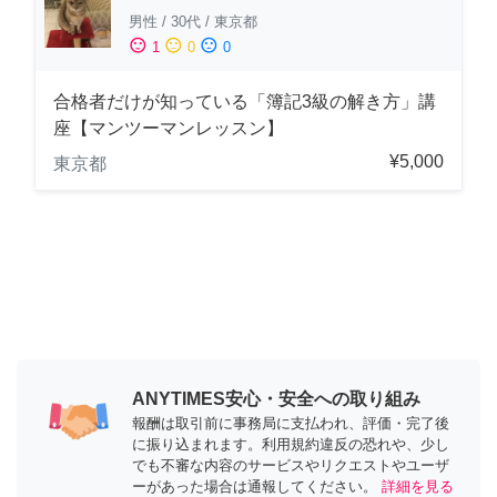
男性
/
30代
/
東京都
sentiment_satisfied
sentiment_neutral
sentiment_dissatisfied
1
0
0
合格者だけが知っている「簿記3級の解き方」講
座【マンツーマンレッスン】
¥5,000
東京都
ANYTIMES安心・安全への取り組み
報酬は取引前に事務局に支払われ、評価・完了後
に振り込まれます。利用規約違反の恐れや、少し
でも不審な内容のサービスやリクエストやユーザ
ーがあった場合は通報してください。
詳細を見る