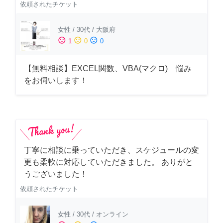
依頼されたチケット
女性
/
30代
/
大阪府
sentiment_satisfied
sentiment_neutral
sentiment_dissatisfied
1
0
0
【無料相談】EXCEL関数、VBA(マクロ) 悩み
をお伺いします！
丁寧に相談に乗っていただき、スケジュールの変
更も柔軟に対応していただきました。 ありがと
うございました！
依頼されたチケット
女性
/
30代
/
オンライン