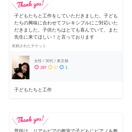
子どもたちと工作をしていただきました。子ども
たちの興味に合わせてフレキシブルにご対応いた
だきました。子供たちはとても喜んでいて、また
先生に来てほしい！と言っております
依頼されたチケット
女性
/
30代
/
東京都
sentiment_satisfied
sentiment_neutral
sentiment_dissatisfied
297
17
1
子どもたちと工作
普段は、リアルピアの教室で子どもにピアノを教