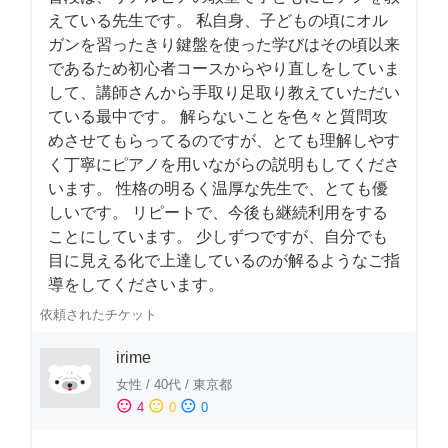
えている先生です。 私自身、子どもの頃にオル
ガンを習ったきり鍵盤を使った学びはその頃以来
であるため初心者コースからやり直しをしていま
して、講師さんから手取り足取り教えていただい
ている最中です。 解らないことを色々と質問攻
めさせてもらってるのですが、とても理解しやす
く丁寧にピアノを用いながらの説明もしてくださ
います。 性格の明るく温厚な先生で、とても優
しいです。 リピートで、今後も継続利用をする
ことにしています。 少しずつですが、自分でも
目に見える化で上達しているのが解るようなご指
導をしてくださいます。
依頼されたチケット
irime
女性
/
40代
/
東京都
sentiment_satisfied
sentiment_neutral
sentiment_dissatisfied
4
0
0