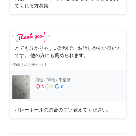
てくれる方募集
とても分かりやすい説明で、お話しやすい良い方
です。 他の方にも薦められます。
依頼されたチケット
男性
/
30代
/
千葉県
sentiment_satisfied
sentiment_neutral
sentiment_dissatisfied
5
0
0
バレーボールの試合のコツ教えてください。