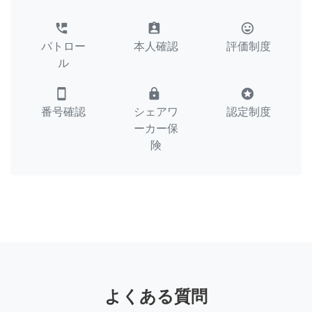
perm_phone_msg
assignment_ind
tag_faces
パトロー
本人確認
評価制度
ル
smartphone
lock
stars
番号確認
シェアワ
認定制度
ーカー保
険
よくある質問