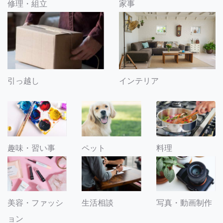
修理・組立
家事
引っ越し
インテリア
趣味・習い事
ペット
料理
美容・ファッシ
生活相談
写真・動画制作
ョン