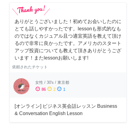
ありがとうございました！初めてお会いしたのに
とても話しやすかったです。lessonも形式的なも
のではなくカジュアル且つ適宜英語を教えて頂け
るので非常に良かったです。アメリカのスタート
アップ投資についても教えて頂きありがとうござ
います！またlessonお願いします!
依頼されたチケット
女性
/
30's
/
東京都
sentiment_satisfied
sentiment_neutral
sentiment_dissatisfied
86
2
1
[オンライン] ビジネス英会話レッスン Business
& Conversation English Lesson