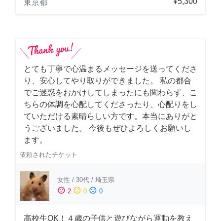
¥5,300
東京都
とても丁寧で心温まるメッセージを送ってくださ
り、安心してやり取りができました。 私の都合
でご迷惑をおかけしてしまったにも関わらず、こ
ちらの体調を心配してくださったり、心配りをし
ていただける素晴らしい方です。本当にありがと
うございました。 今後もぜひよろしくお願いし
ます。
依頼されたチケット
女性
/
30代
/
埼玉県
sentiment_satisfied
sentiment_neutral
sentiment_dissatisfied
2
0
0
高校生OK！４歳の子供と遊びながら運動を教え