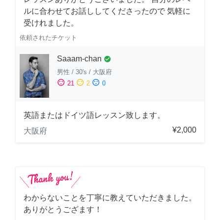
ルに合わせてお話ししてくださったので 気軽に
受けれました。
依頼されたチケット
Saaam-chan
check_circle
男性
/
30's
/
大阪府
sentiment_satisfied
sentiment_neutral
sentiment_dissatisfied
21
2
0
英語またはドイツ語レッスン致します。
¥2,000
大阪府
わからないことを丁寧に教えていただきました。
ありがとうござます！