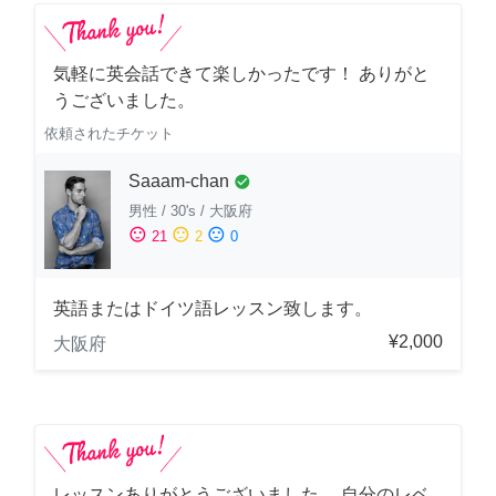
気軽に英会話できて楽しかったです！ ありがと
うございました。
依頼されたチケット
Saaam-chan
check_circle
男性
/
30's
/
大阪府
sentiment_satisfied
sentiment_neutral
sentiment_dissatisfied
21
2
0
英語またはドイツ語レッスン致します。
¥2,000
大阪府
レッスンありがとうございました。 自分のレベ