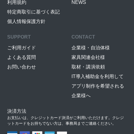
利用規約
NEWS
特定商取引に基づく表記
個人情報保護方針
SUPPORT
CONTACT
ご利用ガイド
企業様・自治体様
よくある質問
家具関連会社様
お問い合わせ
取材・講演依頼
IT導入補助金を利用して
アプリ制作を希望される
企業様へ
決済方法
お支払いは、クレジットカード決済がご利用いただけます。クレジ
ットカードをお持ちでない方は、事務局までご連絡ください。