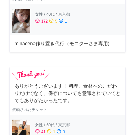
女性
/
40代
/
東京都
sentiment_satisfied
sentiment_neutral
sentiment_dissatisfied
172
5
1
minacena作り置き代行（モニターさま専用)
ありがとうございます！ 料理、食材へのこだわ
りだけでなく、保存についても意識されていてと
てもありがたかったです。
依頼されたチケット
女性
/
50代
/
東京都
sentiment_satisfied
sentiment_neutral
sentiment_dissatisfied
41
1
0