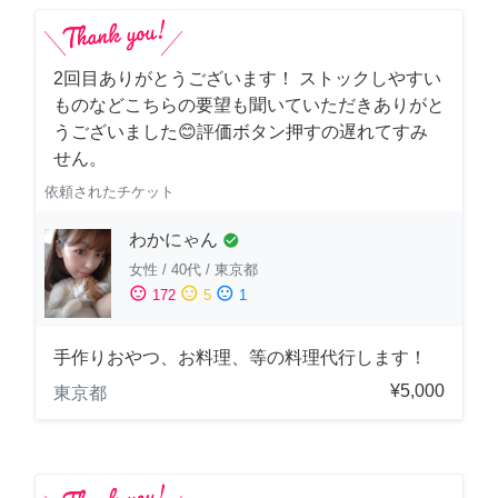
2回目ありがとうございます！ ストックしやすい
ものなどこちらの要望も聞いていただきありがと
うございました😊評価ボタン押すの遅れてすみ
せん。
依頼されたチケット
わかにゃん
check_circle
女性
/
40代
/
東京都
sentiment_satisfied
sentiment_neutral
sentiment_dissatisfied
172
5
1
手作りおやつ、お料理、等の料理代行します！
¥5,000
東京都