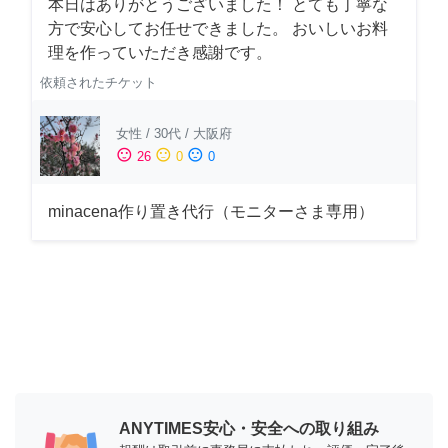
本日はありがとうございました！ とても丁寧な
方で安心してお任せできました。 おいしいお料
理を作っていただき感謝です。
依頼されたチケット
女性
/
30代
/
大阪府
sentiment_satisfied
sentiment_neutral
sentiment_dissatisfied
26
0
0
minacena作り置き代行（モニターさま専用）
ANYTIMES安心・安全への取り組み