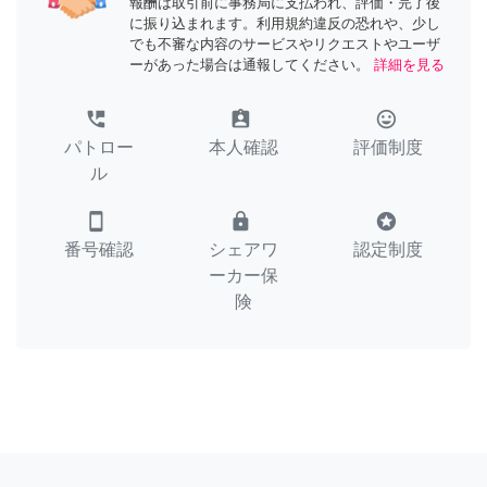
報酬は取引前に事務局に支払われ、評価・完了後
に振り込まれます。利用規約違反の恐れや、少し
でも不審な内容のサービスやリクエストやユーザ
ーがあった場合は通報してください。
詳細を見る
perm_phone_msg
assignment_ind
tag_faces
パトロー
本人確認
評価制度
ル
smartphone
lock
stars
番号確認
シェアワ
認定制度
ーカー保
険