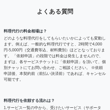
よくある質問
料理代行の料金相場は？
どのような料理代行をしてもらいたいかによっても変動し
ます。例えば、一般的な料理代行ですと、2時間で4,000
円-5,000円（交通費等込、材料費別）ほどとなっておりま
す。 「依頼申請」の段階では料金は発生しませんので、
まずは、各サービスチケットに「依頼申請」を頂いて、個
別チャットにてお問い合わせ、ご相談ください。 ※依頼
申請後、本契約前（前払い決済前）であれば、キャンセル
可能です。
料理代行を依頼する流れは？
1.サービス一覧の中から、受けたいサービス（サポータ