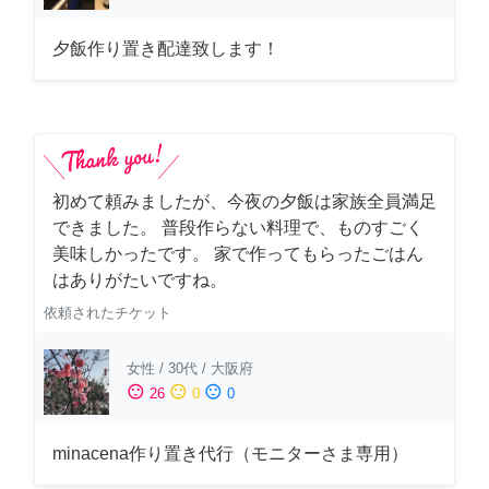
夕飯作り置き配達致します！
初めて頼みましたが、今夜の夕飯は家族全員満足
できました。 普段作らない料理で、ものすごく
美味しかったです。 家で作ってもらったごはん
はありがたいですね。
依頼されたチケット
女性
/
30代
/
大阪府
sentiment_satisfied
sentiment_neutral
sentiment_dissatisfied
26
0
0
minacena作り置き代行（モニターさま専用）