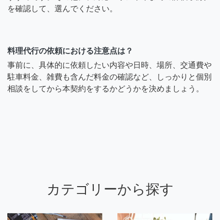
を確認して、選んでください。
料理代行の依頼における注意点は？
事前に、具体的に依頼したい内容や日時、場所、交通費や
駐車料金、雑費も含んだ料金の確認など、しっかりと個別
相談をしてから本契約をするかどうかを決めましょう。
カテゴリーから探す