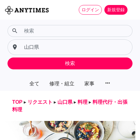
ログイン
新規登録
search
place
検索
more_horiz
全て
修理・組立
家事
TOP
▸
リクエスト
▸
山口県
▸
料理
▸
料理代行・出張
料理