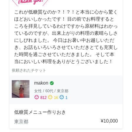
これが低糖質なのか？！？！と本当に心から驚く
ほどおいしかったです！ 目の前でお料理すると
ころを拝見しているわけですから原材料はわかっ
ているのですが、出来上がりの料理の素晴らしさ
にしびれました。 今日はお暑い中お越しいただ
き、お話もいろいろさせていただきとても充実し
た時間を過ごさせていただきました。 そして本
当においしい料理をありがとうございました！
依頼されたチケット
makon
check_circle
女性
/
60代
/
東京都
sentiment_satisfied
sentiment_neutral
sentiment_dissatisfied
812
16
1
低糖質メニュー作りおき
¥10,000
東京都