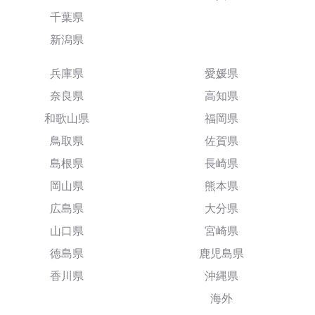
千葉県
新潟県
兵庫県
愛媛県
奈良県
高知県
和歌山県
福岡県
鳥取県
佐賀県
島根県
長崎県
岡山県
熊本県
広島県
大分県
山口県
宮崎県
徳島県
鹿児島県
香川県
沖縄県
海外