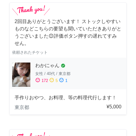
2回目ありがとうございます！ ストックしやすい
ものなどこちらの要望も聞いていただきありがと
うございました😊評価ボタン押すの遅れてすみ
せん。
依頼されたチケット
わかにゃん
check_circle
女性
/
40代
/
東京都
sentiment_satisfied
sentiment_neutral
sentiment_dissatisfied
172
5
1
手作りおやつ、お料理、等の料理代行します！
¥5,000
東京都