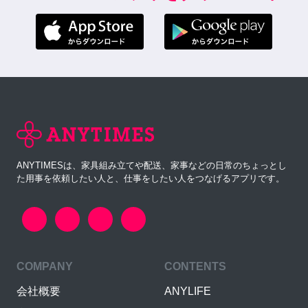
ANYTIMESは、家具組み立てや配送、家事などの日常のちょっとし
た用事を依頼したい人と、仕事をしたい人をつなげるアプリです。
COMPANY
CONTENTS
会社概要
ANYLIFE