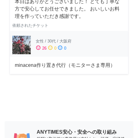
本日はありがとうございました！ とても丁寧な
方で安心してお任せできました。 おいしいお料
理を作っていただき感謝です。
依頼されたチケット
女性
/
30代
/
大阪府
sentiment_satisfied
sentiment_neutral
sentiment_dissatisfied
26
0
0
minacena作り置き代行（モニターさま専用）
ANYTIMES安心・安全への取り組み