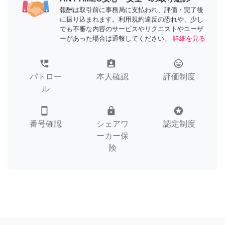
報酬は取引前に事務局に支払われ、評価・完了後
に振り込まれます。利用規約違反の恐れや、少し
でも不審な内容のサービスやリクエストやユーザ
ーがあった場合は通報してください。
詳細を見る
perm_phone_msg
assignment_ind
tag_faces
パトロー
本人確認
評価制度
ル
smartphone
lock
stars
番号確認
シェアワ
認定制度
ーカー保
険