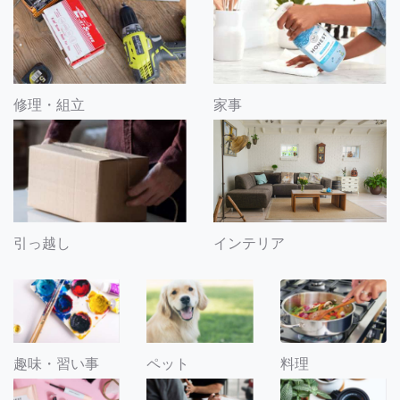
修理・組立
家事
引っ越し
インテリア
趣味・習い事
ペット
料理