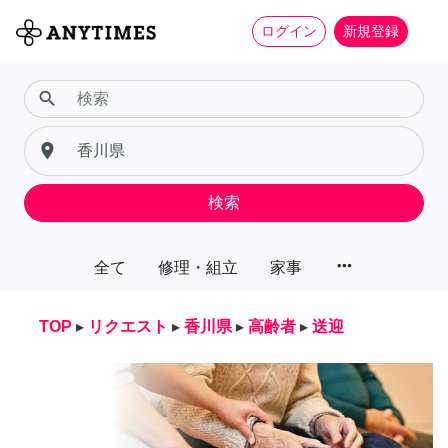
ログイン
新規登録
search
place
検索
more_horiz
全て
修理・組立
家事
TOP
▸
リクエスト
▸
香川県
▸
高齢者
▸
送迎