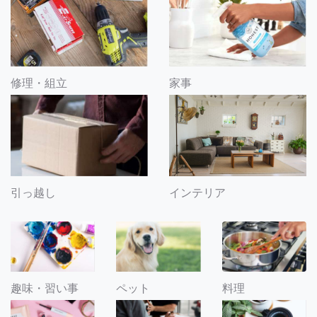
修理・組立
家事
引っ越し
インテリア
趣味・習い事
ペット
料理