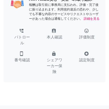
報酬は取引前に事務局に支払われ、評価・完了後
に振り込まれます。利用規約違反の恐れや、少し
でも不審な内容のサービスやリクエストやユーザ
ーがあった場合は通報してください。
詳細を見る
perm_phone_msg
assignment_ind
tag_faces
パトロー
本人確認
評価制度
ル
smartphone
lock
stars
番号確認
シェアワ
認定制度
ーカー保
険