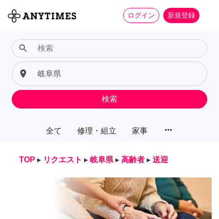
ログイン
新規登録
search
place
検索
more_horiz
全て
修理・組立
家事
TOP
▸
リクエスト
▸
岐阜県
▸
高齢者
▸
送迎