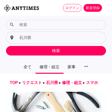
ログイン
新規登録
search
place
検索
more_horiz
全て
修理・組立
家事
TOP
▸
リクエスト
▸
石川県
▸
修理・組立
▸
スマホ