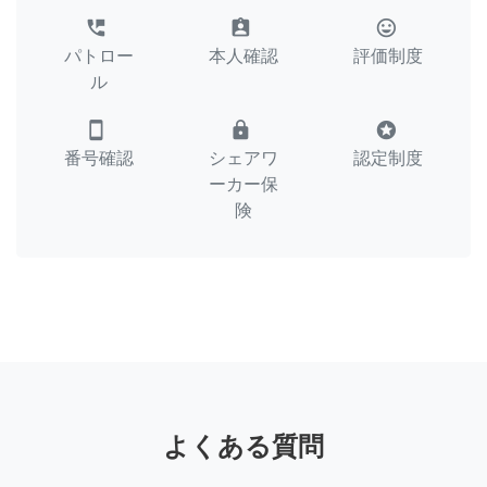
perm_phone_msg
assignment_ind
tag_faces
パトロー
本人確認
評価制度
ル
smartphone
lock
stars
番号確認
シェアワ
認定制度
ーカー保
険
よくある質問