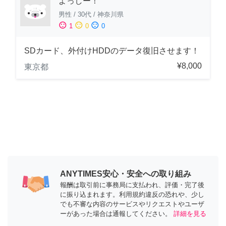
よっしー！
男性
/
30代
/
神奈川県
sentiment_satisfied
sentiment_neutral
sentiment_dissatisfied
1
0
0
SDカード、外付けHDDのデータ復旧させます！
¥8,000
東京都
ANYTIMES安心・安全への取り組み
報酬は取引前に事務局に支払われ、評価・完了後
に振り込まれます。利用規約違反の恐れや、少し
でも不審な内容のサービスやリクエストやユーザ
ーがあった場合は通報してください。
詳細を見る