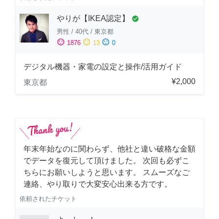
やりが【IKEA認定】
check_circle
男性
/
40代
/
東京都
sentiment_satisfied
sentiment_neutral
sentiment_dissatisfied
1876
13
0
デジタル機器・家電の設定と操作/活用ガイド
¥2,000
東京都
年末年始なのに関わらず、他社と違い破格な金額
でデータを復元して頂けました。 次回も必ずこ
ちらにお願いしようと思います。 スムーズなご
連絡、やり取りで大変安心出来る方です。
依頼されたチケット