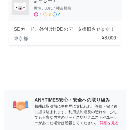
よっしー！
男性
/
30代
/
神奈川県
sentiment_satisfied
sentiment_neutral
sentiment_dissatisfied
1
0
0
SDカード、外付けHDDのデータ復旧させます！
¥8,000
東京都
ANYTIMES安心・安全への取り組み
報酬は取引前に事務局に支払われ、評価・完了後
に振り込まれます。利用規約違反の恐れや、少し
でも不審な内容のサービスやリクエストやユーザ
ーがあった場合は通報してください。
詳細を見る