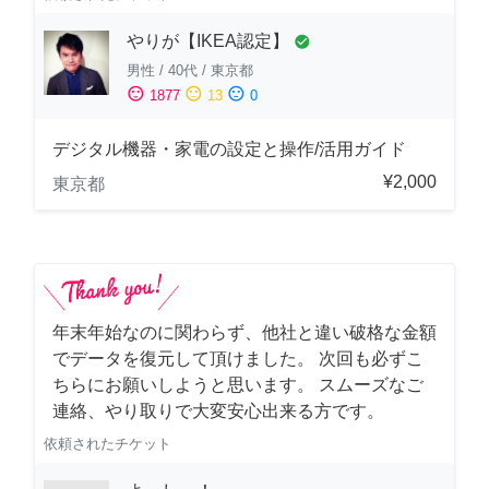
やりが【IKEA認定】
check_circle
男性
/
40代
/
東京都
sentiment_satisfied
sentiment_neutral
sentiment_dissatisfied
1877
13
0
デジタル機器・家電の設定と操作/活用ガイド
¥2,000
東京都
年末年始なのに関わらず、他社と違い破格な金額
でデータを復元して頂けました。 次回も必ずこ
ちらにお願いしようと思います。 スムーズなご
連絡、やり取りで大変安心出来る方です。
依頼されたチケット