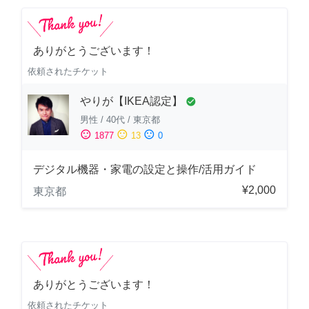
ありがとうございます！
依頼されたチケット
やりが【IKEA認定】
check_circle
男性
/
40代
/
東京都
sentiment_satisfied
sentiment_neutral
sentiment_dissatisfied
1877
13
0
デジタル機器・家電の設定と操作/活用ガイド
¥2,000
東京都
ありがとうございます！
依頼されたチケット