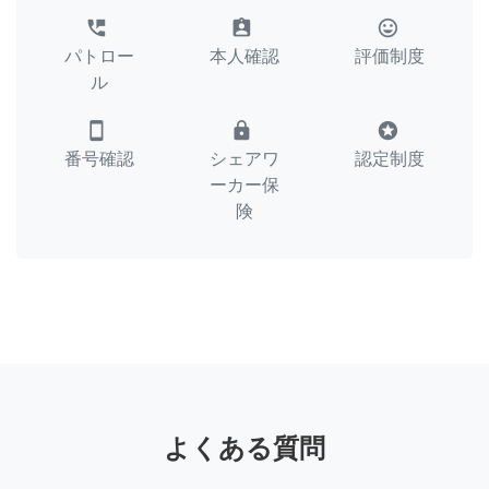
perm_phone_msg
assignment_ind
tag_faces
パトロー
本人確認
評価制度
ル
smartphone
lock
stars
番号確認
シェアワ
認定制度
ーカー保
険
よくある質問