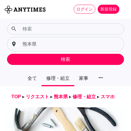
ログイン
新規登録
search
place
検索
more_horiz
全て
修理・組立
家事
TOP
▸
リクエスト
▸
熊本県
▸
修理・組立
▸
スマホ