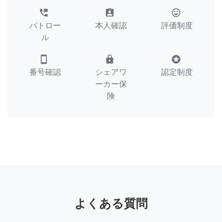
perm_phone_msg
assignment_ind
tag_faces
パトロー
本人確認
評価制度
ル
smartphone
lock
stars
番号確認
シェアワ
認定制度
ーカー保
険
よくある質問