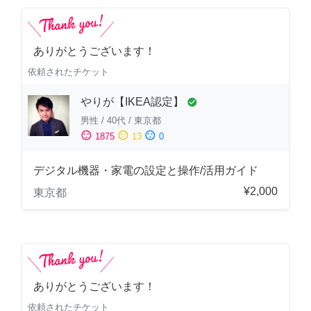
ありがとうございます！
依頼されたチケット
やりが【IKEA認定】
check_circle
男性
/
40代
/
東京都
sentiment_satisfied
sentiment_neutral
sentiment_dissatisfied
1875
13
0
デジタル機器・家電の設定と操作/活用ガイド
¥2,000
東京都
ありがとうございます！
依頼されたチケット