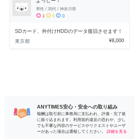
よっしー！
男性
/
30代
/
神奈川県
sentiment_satisfied
sentiment_neutral
sentiment_dissatisfied
1
0
0
SDカード、外付けHDDのデータ復旧させます！
¥8,000
東京都
ANYTIMES安心・安全への取り組み
報酬は取引前に事務局に支払われ、評価・完了後
に振り込まれます。利用規約違反の恐れや、少し
でも不審な内容のサービスやリクエストやユーザ
ーがあった場合は通報してください。
詳細を見る