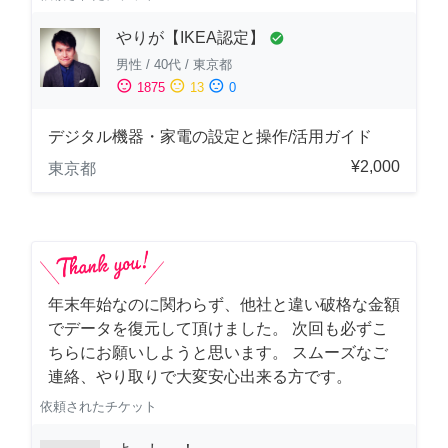
やりが【IKEA認定】
check_circle
男性
/
40代
/
東京都
sentiment_satisfied
sentiment_neutral
sentiment_dissatisfied
1875
13
0
デジタル機器・家電の設定と操作/活用ガイド
¥2,000
東京都
年末年始なのに関わらず、他社と違い破格な金額
でデータを復元して頂けました。 次回も必ずこ
ちらにお願いしようと思います。 スムーズなご
連絡、やり取りで大変安心出来る方です。
依頼されたチケット