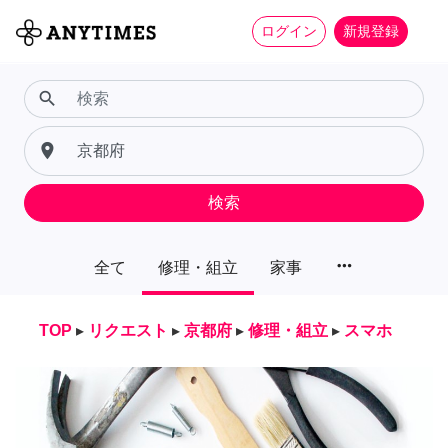
ログイン
新規登録
search
place
検索
more_horiz
全て
修理・組立
家事
TOP
▸
リクエスト
▸
京都府
▸
修理・組立
▸
スマホ