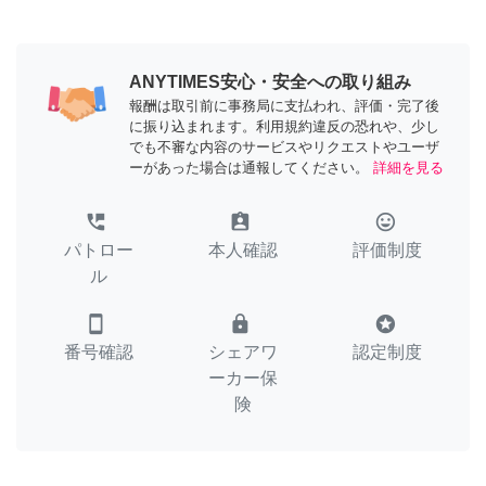
ANYTIMES安心・安全への取り組み
報酬は取引前に事務局に支払われ、評価・完了後
に振り込まれます。利用規約違反の恐れや、少し
でも不審な内容のサービスやリクエストやユーザ
ーがあった場合は通報してください。
詳細を見る
perm_phone_msg
assignment_ind
tag_faces
パトロー
本人確認
評価制度
ル
smartphone
lock
stars
番号確認
シェアワ
認定制度
ーカー保
険