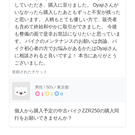
していただき、購入に至りました。 Oyajiさんが
いなかったら購入したあともずっと不安が残った
と思います。 人柄もとても優しい方で、販売者
も含めて終始和やかに取引ができました。 今後
も整備の面で是非お世話になりたいと思っていま
す。 バイクのメンテナンスのお願いは勿論、バ
イク初心者の方でお悩みがあるかたはOyajiさん
に相談されると良いですよ！ 本当にありがとう
ございました。
依頼されたチケット
男性
/
50's
/
東京都
sentiment_satisfied
sentiment_neutral
sentiment_dissatisfied
1
0
0
個人から購入予定の中古バイクZZR250の購入同
行をお願いできませんか？