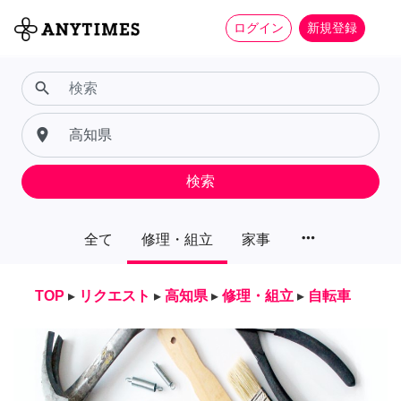
ログイン
新規登録
search
place
検索
more_horiz
全て
修理・組立
家事
TOP
▸
リクエスト
▸
高知県
▸
修理・組立
▸
自転車