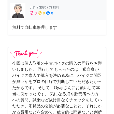
男性
/
30代
/
京都府
sentiment_satisfied
sentiment_neutral
sentiment_dissatisfied
3
0
0
無料で自転車修理します！
今回は個人取引の中古バイクの購入の同行をお願
いしました。 同行してもらったのは、私自身が
バイクの素人で購入を決める為に、バイクに問題
が無いかをプロの目線で判断していただきたかっ
たからです。 そして、Oyajiさんにお願いして本
当に良かったです。 気になる点や販売者への方
への質問、試乗など抜け目なくチェックをしてい
ただき、消耗品の交換が必要なことと、それにか
かる費用などを含めて、総合的に問題ないと判断