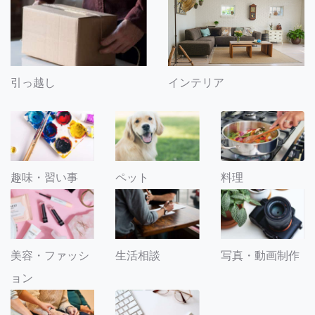
引っ越し
インテリア
趣味・習い事
ペット
料理
美容・ファッシ
生活相談
写真・動画制作
ョン