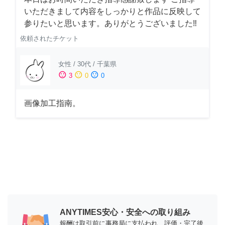
いただきまして内容をしっかりと作品に反映して
参りたいと思います。ありがとうございました‼️
依頼されたチケット
女性
/
30代
/
千葉県
sentiment_satisfied
sentiment_neutral
sentiment_dissatisfied
3
0
0
画像加工指南。
ANYTIMES安心・安全への取り組み
報酬は取引前に事務局に支払われ、評価・完了後