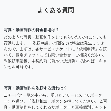
よくある質問
写真・動画制作の料金相場は？
どのような写真・動画制作をしてもらいたいかによっても
変動します。 「依頼申請」の段階では料金は発生しませ
んので、まずは、各サービスチケットに「依頼申請」を頂
いて、個別チャットにてお問い合わせ、ご相談ください。
※依頼申請後、本契約前（前払い決済前）であれば、キャ
ンセル可能です。
写真・動画制作を依頼する流れは？
1.サービス一覧の中から、受けたいサービス（サポータ
ー）を選び、「依頼相談」ボタンを押してください。 2.写
真・動画制作をしてくれるサポーターと直接個別チャット