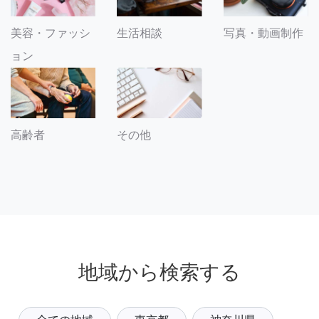
美容・ファッシ
生活相談
写真・動画制作
ョン
その他
高齢者
地域から検索する