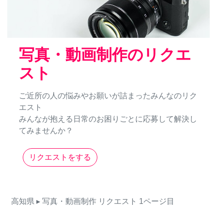
写真・動画制作のリクエ
スト
ご近所の人の悩みやお願いが詰まったみんなのリク
エスト
みんなが抱える日常のお困りごとに応募して解決し
てみませんか？
リクエストをする
高知県
▸ 写真・動画制作
リクエスト
1ページ目