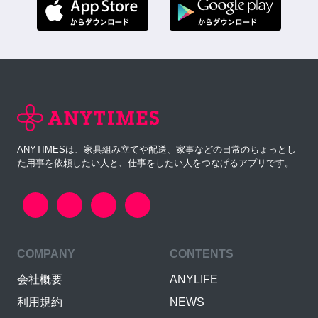
ANYTIMESは、家具組み立てや配送、家事などの日常のちょっとし
た用事を依頼したい人と、仕事をしたい人をつなげるアプリです。
COMPANY
CONTENTS
会社概要
ANYLIFE
利用規約
NEWS