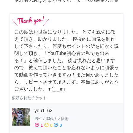
依頼者のみなさまからサポーターへの感謝の言葉
この度はお世話になりました。 とても親切に教
えて頂き、助かりました。 模擬的に画像を制作
して下さったり、何度もポイントの所を細かく説
明して頂き、「YouTube初心者の私でも出来
る！」と確信しました。 後は慣れだと思います
ので、教えて頂いたことを忘れないように頑張っ
て動画を作っていきますね！また何かありました
ら、リピートさせて頂きます。本当にありがとう
ございました。m(_ _)m
依頼されたチケット
you1162
男性
/
30代
/
大阪府
sentiment_satisfied
sentiment_neutral
sentiment_dissatisfied
1
0
0