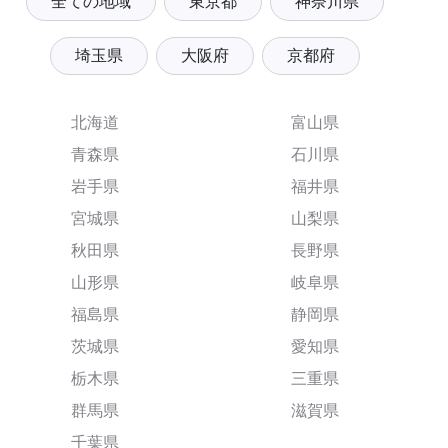
全ての地域
東京都
神奈川県
埼玉県
大阪府
京都府
北海道
富山県
青森県
石川県
岩手県
福井県
宮城県
山梨県
秋田県
長野県
山形県
岐阜県
福島県
静岡県
茨城県
愛知県
栃木県
三重県
群馬県
滋賀県
千葉県