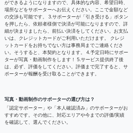
ができるようになりますので、具体的な内容、希望日時、
場所などをサポーターへお伝えください。ここで金額など
の交渉も可能です。 3.サポーターが「引き受ける」ボタン
を押したら、依頼者様側で決済が可能になりますので、詳
細が決まりましたら、前払い決済をしてください。お支払
いは、クレジットカードがご利用いただけます。 クレジ
ットカードをお持ちでない方は事務局までご連絡くださ
い。そうすると、本契約となります。 4.予定日時にサポー
ターが写真・動画制作をします！ 5.サービス提供終了後
は、必ず、評価をしてください。評価まで完了すると、サ
ポーターが報酬を受け取ることができます。
写真・動画制作のサポーターの選び方は？
「認定サポーター」や「本人確認済み」のサポーターがお
すすめです。その他に、対応エリアや今までの評価/実績
を確認して、選んでください。