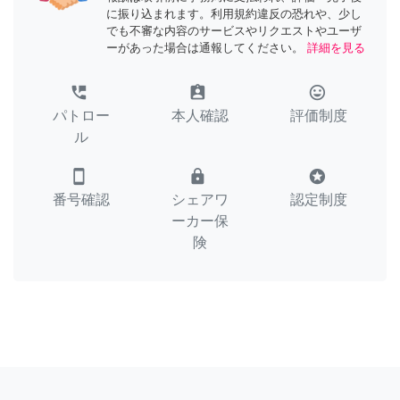
に振り込まれます。利用規約違反の恐れや、少し
でも不審な内容のサービスやリクエストやユーザ
ーがあった場合は通報してください。
詳細を見る
perm_phone_msg
assignment_ind
tag_faces
パトロー
本人確認
評価制度
ル
smartphone
lock
stars
番号確認
シェアワ
認定制度
ーカー保
険