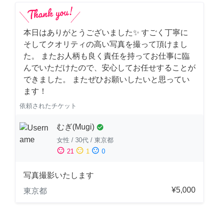
本日はありがとうございました✨ すごく丁寧に
そしてクオリティの高い写真を撮って頂けまし
た。 またお人柄も良く責任を持ってお仕事に臨
んでいただけたので、安心してお任せすることが
できました。 またぜひお願いしたいと思ってい
ます！
依頼されたチケット
むぎ(Mugi)
check_circle
女性
/
30代
/
東京都
sentiment_satisfied
sentiment_neutral
sentiment_dissatisfied
21
1
0
写真撮影いたします
¥5,000
東京都