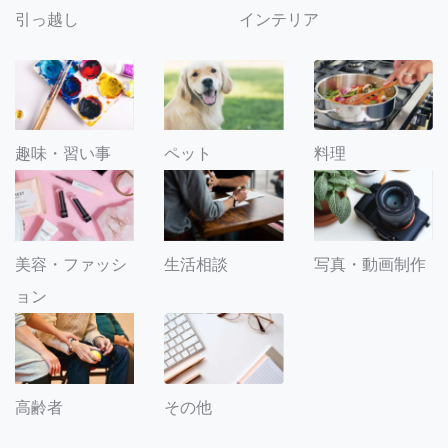
引っ越し
インテリア
趣味・習い事
ペット
料理
美容・ファッシ
生活相談
写真・動画制作
ョン
その他
高齢者