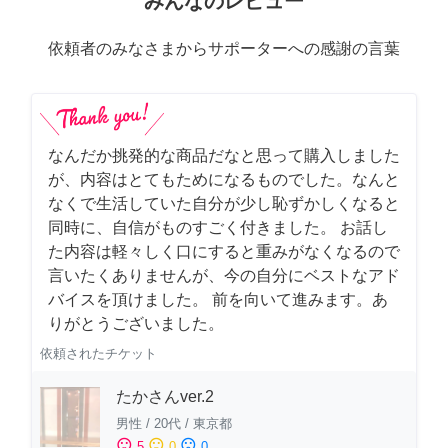
みんなのレビュー
依頼者のみなさまからサポーターへの感謝の言葉
なんだか挑発的な商品だなと思って購入しました
が、内容はとてもためになるものでした。なんと
なくで生活していた自分が少し恥ずかしくなると
同時に、自信がものすごく付きました。 お話し
た内容は軽々しく口にすると重みがなくなるので
言いたくありませんが、今の自分にベストなアド
バイスを頂けました。 前を向いて進みます。あ
りがとうございました。
依頼されたチケット
たかさんver.2
男性
/
20代
/
東京都
sentiment_satisfied
sentiment_neutral
sentiment_dissatisfied
5
0
0