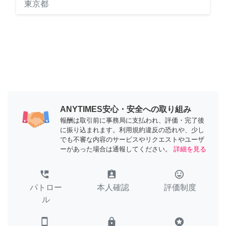
東京都
ANYTIMES安心・安全への取り組み
報酬は取引前に事務局に支払われ、評価・完了後
に振り込まれます。利用規約違反の恐れや、少し
でも不審な内容のサービスやリクエストやユーザ
ーがあった場合は通報してください。
詳細を見る
perm_phone_msg
assignment_ind
tag_faces
パトロー
本人確認
評価制度
ル
smartphone
lock
stars