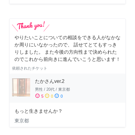
やりたいことについての相談をできる人がなかな
か周りにいなかったので、 話せてとてもすっき
りしました。 また今後の方向性まで決められた
のでこれから前向きに進んでいこうと思います！
依頼されたチケット
たかさんver.2
男性
/
20代
/
東京都
sentiment_satisfied
sentiment_neutral
sentiment_dissatisfied
5
0
0
もっと生きませんか？
東京都