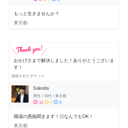
もっと生きませんか？
東京都
おかげさまで解決しました！ありがとうございま
す！
依頼されたチケット
Sakoda
男性
/
30代
/
東京都
sentiment_satisfied
sentiment_neutral
sentiment_dissatisfied
11
0
0
職場の愚痴聞きます！◎なんでもOK！
東京都