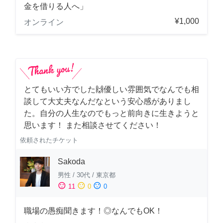
金を借りる人へ」
¥1,000
オンライン
とてもいい方でした🙌優しい雰囲気でなんでも相
談して大丈夫なんだなという安心感がありまし
た。自分の人生なのでもっと前向きに生きようと
思います！ また相談させてください！
依頼されたチケット
Sakoda
男性
/
30代
/
東京都
sentiment_satisfied
sentiment_neutral
sentiment_dissatisfied
11
0
0
職場の愚痴聞きます！◎なんでもOK！