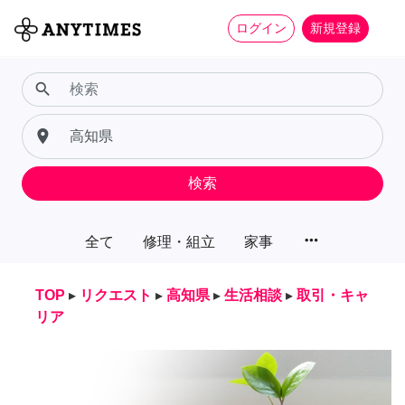
ログイン
新規登録
search
place
検索
more_horiz
全て
修理・組立
家事
TOP
▸
リクエスト
▸
高知県
▸
生活相談
▸
取引・キャ
リア