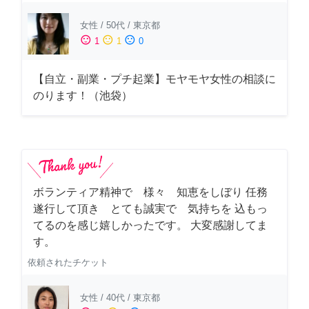
女性
/
50代
/
東京都
sentiment_satisfied
sentiment_neutral
sentiment_dissatisfied
1
1
0
【自立・副業・プチ起業】モヤモヤ女性の相談に
のります！（池袋）
ボランティア精神で 様々 知恵をしぼり 任務
遂行して頂き とても誠実で 気持ちを 込もっ
てるのを感じ嬉しかったです。 大変感謝してま
す。
依頼されたチケット
女性
/
40代
/
東京都