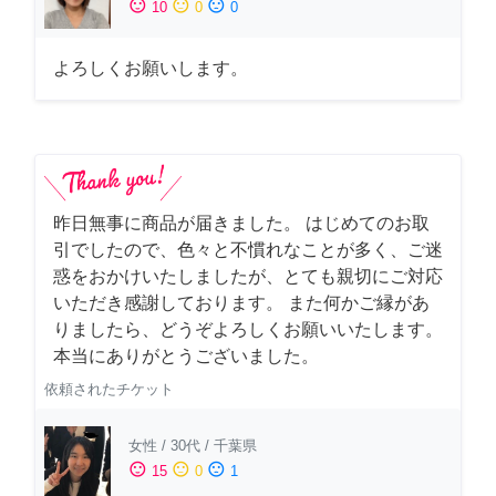
sentiment_satisfied
sentiment_neutral
sentiment_dissatisfied
10
0
0
よろしくお願いします。
昨日無事に商品が届きました。 はじめてのお取
引でしたので、色々と不慣れなことが多く、ご迷
惑をおかけいたしましたが、とても親切にご対応
いただき感謝しております。 また何かご縁があ
りましたら、どうぞよろしくお願いいたします。
本当にありがとうございました。
依頼されたチケット
女性
/
30代
/
千葉県
sentiment_satisfied
sentiment_neutral
sentiment_dissatisfied
15
0
1