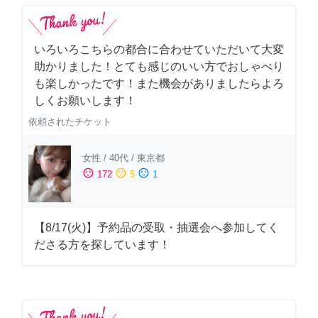
いろいろこちらの都合に合わせていただいて大変
助かりました！とても感じのいい方でおしゃべり
も楽しかったです！また機会がありましたらよろ
しくお願いします！
依頼されたチケット
女性
/
40代
/
東京都
sentiment_satisfied
sentiment_neutral
sentiment_dissatisfied
172
5
1
【8/17(火)】予約品の受取・抽選会へ参加してく
ださる方を探しています！