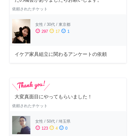
依頼されたチケット
女性
/
30代
/
東京都
sentiment_satisfied
sentiment_neutral
sentiment_dissatisfied
297
17
1
イケア家具組立に関わるアンケートの依頼
大変真面目にやってもらいました！
依頼されたチケット
女性
/
50代
/
埼玉県
sentiment_satisfied
sentiment_neutral
sentiment_dissatisfied
123
4
0