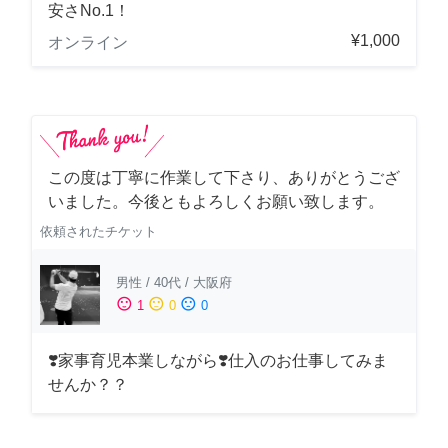
安さNo.1！
¥1,000
オンライン
この度は丁寧に作業して下さり、ありがとうござ
いました。今後ともよろしくお願い致します。
依頼されたチケット
男性
/
40代
/
大阪府
sentiment_satisfied
sentiment_neutral
sentiment_dissatisfied
1
0
0
❣️家事育児本業しながら❣️仕入のお仕事してみま
せんか？？