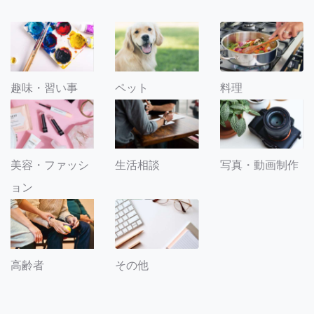
趣味・習い事
ペット
料理
美容・ファッシ
生活相談
写真・動画制作
ョン
その他
高齢者