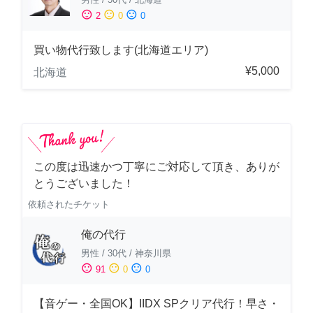
sentiment_satisfied
sentiment_neutral
sentiment_dissatisfied
2
0
0
買い物代行致します(北海道エリア)
¥5,000
北海道
この度は迅速かつ丁寧にご対応して頂き、ありが
とうございました！
依頼されたチケット
俺の代行
男性
/
30代
/
神奈川県
sentiment_satisfied
sentiment_neutral
sentiment_dissatisfied
91
0
0
【音ゲー・全国OK】IIDX SPクリア代行！早さ・