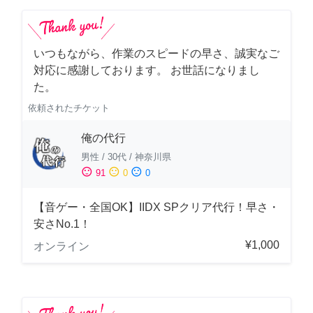
いつもながら、作業のスピードの早さ、誠実なご
対応に感謝しております。 お世話になりまし
た。
依頼されたチケット
俺の代行
男性
/
30代
/
神奈川県
sentiment_satisfied
sentiment_neutral
sentiment_dissatisfied
91
0
0
【音ゲー・全国OK】IIDX SPクリア代行！早さ・
安さNo.1！
¥1,000
オンライン