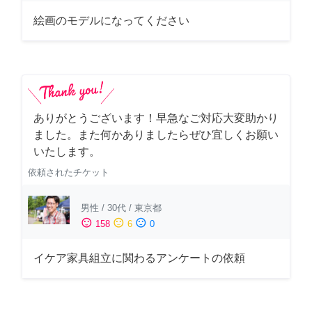
絵画のモデルになってください
ありがとうございます！早急なご対応大変助かり
ました。また何かありましたらぜひ宜しくお願い
いたします。
依頼されたチケット
男性
/
30代
/
東京都
sentiment_satisfied
sentiment_neutral
sentiment_dissatisfied
158
6
0
イケア家具組立に関わるアンケートの依頼