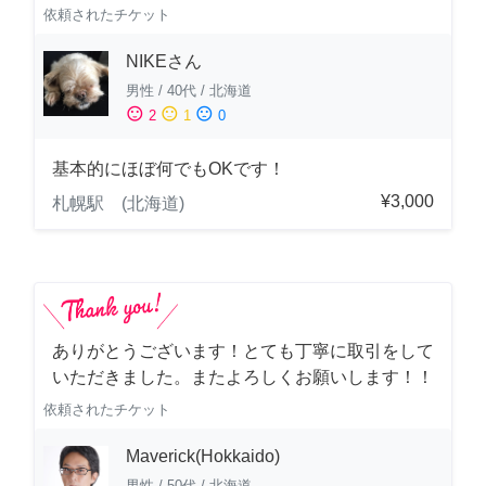
依頼されたチケット
NIKEさん
男性
/
40代
/
北海道
sentiment_satisfied
sentiment_neutral
sentiment_dissatisfied
2
1
0
基本的にほぼ何でもOKです！
¥3,000
札幌駅 (北海道)
ありがとうございます！とても丁寧に取引をして
いただきました。またよろしくお願いします！！
依頼されたチケット
Maverick(Hokkaido)
男性
/
50代
/
北海道