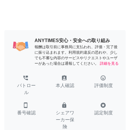
ANYTIMES安心・安全への取り組み
報酬は取引前に事務局に支払われ、評価・完了後
に振り込まれます。利用規約違反の恐れや、少し
でも不審な内容のサービスやリクエストやユーザ
ーがあった場合は通報してください。
詳細を見る
perm_phone_msg
assignment_ind
tag_faces
パトロー
本人確認
評価制度
ル
smartphone
lock
stars
番号確認
シェアワ
認定制度
ーカー保
険