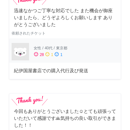
迅速なかつご丁寧な対応でした また機会が御座
いましたら、どうぞよろしくお願いします あり
がとうございました
依頼されたチケット
女性
/
40代
/
東京都
sentiment_satisfied
sentiment_neutral
sentiment_dissatisfied
28
1
1
紀伊国屋書店での購入代行及び発送
今回もありがとうございました☺️とても頑張って
いただいて感謝です🙏気持ちの良い取引ができま
した！！