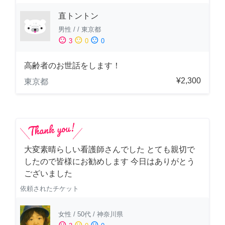
直トントン
男性
/
/
東京都
sentiment_satisfied
sentiment_neutral
sentiment_dissatisfied
3
0
0
高齢者のお世話をします！
¥2,300
東京都
大変素晴らしい看護師さんでした とても親切で
したので皆様にお勧めします 今日はありがとう
ございました
依頼されたチケット
女性
/
50代
/
神奈川県
sentiment_satisfied
sentiment_neutral
sentiment_dissatisfied