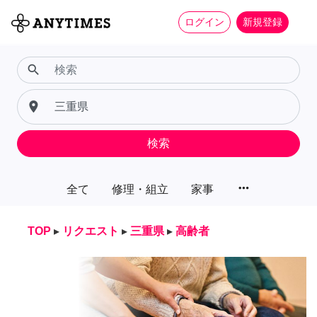
ログイン
新規登録
search
place
検索
more_horiz
全て
修理・組立
家事
TOP
▸
リクエスト
▸
三重県
▸
高齢者