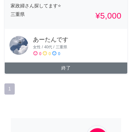
家政婦さん探してます⭐️
¥5,000
三重県
あーたんです
女性
/
40代
/
三重県
sentiment_satisfied
sentiment_neutral
sentiment_dissatisfied
0
0
0
終了
1