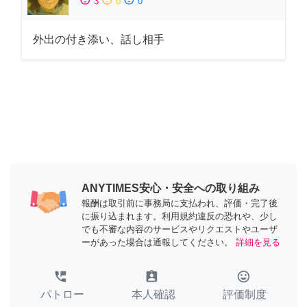
3
0
0
外出の付き添い、話し相手
ANYTIMES安心・安全への取り組み
報酬は取引前に事務局に支払われ、評価・完了後
に振り込まれます。利用規約違反の恐れや、少し
でも不審な内容のサービスやリクエストやユーザ
ーがあった場合は通報してください。
詳細を見る
perm_phone_msg
assignment_ind
tag_faces
パトロー
本人確認
評価制度