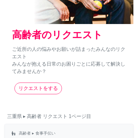
高齢者のリクエスト
ご近所の人の悩みやお願いが詰まったみんなのリク
エスト
みんなが抱える日常のお困りごとに応募して解決し
てみませんか？
リクエストをする
三重県
▸ 高齢者
リクエスト
1ページ目
escalator_warning
高齢者
▸ 食事手伝い