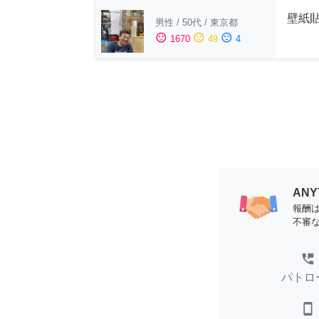
壁紙
男性
/
50代
/
東京都
sentiment_satisfied
sentiment_neutral
sentiment_dissatisfied
1670
49
4
AN
報酬
不審
perm_phone_msg
パトロ
smartphone