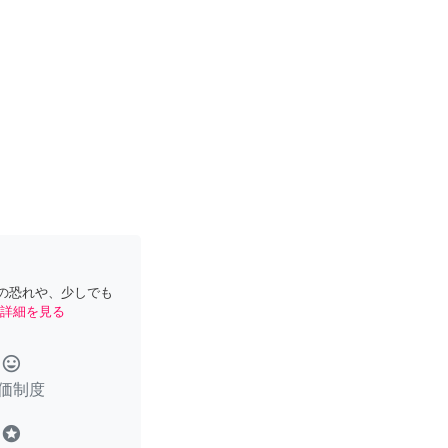
の恐れや、少しでも
詳細を見る
tag_faces
価制度
stars