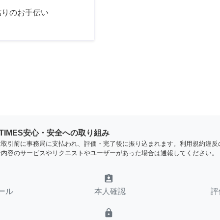
貼りのお手伝い
YTIMES安心・安全への取り組み
は取引前に事務局に支払われ、評価・完了後に振り込まれます。利用規約違反
な内容のサービスやリクエストやユーザーがあった場合は通報してください。
assignment_ind
ール
本人確認
評
lock