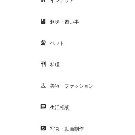
インテリア
class
趣味・習い事
pets
ペット
restaurant
料理
checkroom
美容・ファッション
chat
生活相談
camera_alt
写真・動画制作