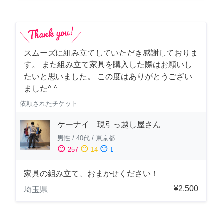
スムーズに組み立てしていただき感謝しておりま
す。 また組み立て家具を購入した際はお願いし
たいと思いました。 この度はありがとうござい
ました^ ^
依頼されたチケット
ケーナイ 現引っ越し屋さん
男性
/
40代
/
東京都
sentiment_satisfied
sentiment_neutral
sentiment_dissatisfied
257
14
1
家具の組み立て、おまかせください！
¥2,500
埼玉県