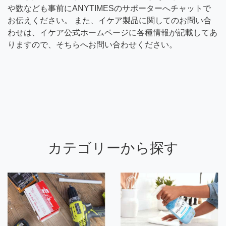
や数なども事前にANYTIMESのサポーターへチャットで
お伝えください。 また、イケア製品に関してのお問い合
わせは、イケア公式ホームページに各種情報が記載してあ
りますので、そちらへお問い合わせください。
カテゴリーから探す