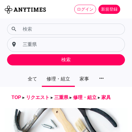
ログイン
新規登録
search
place
検索
more_horiz
全て
修理・組立
家事
TOP
▸
リクエスト
▸
三重県
▸
修理・組立
▸
家具