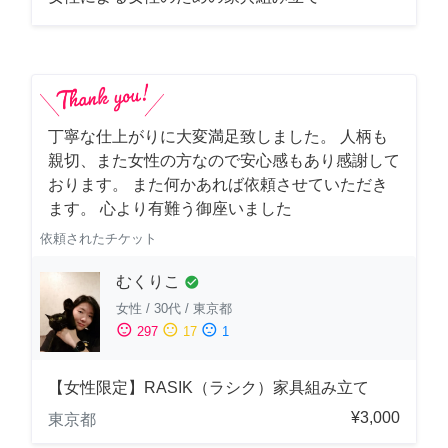
丁寧な仕上がりに大変満足致しました。 人柄も
親切、また女性の方なので安心感もあり感謝して
おります。 また何かあれば依頼させていただき
ます。 心より有難う御座いました
依頼されたチケット
むくりこ
check_circle
女性
/
30代
/
東京都
sentiment_satisfied
sentiment_neutral
sentiment_dissatisfied
297
17
1
【女性限定】RASIK（ラシク）家具組み立て
¥3,000
東京都