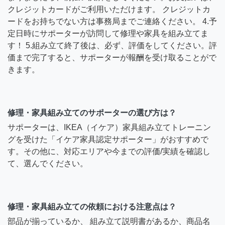
クレジットカードがご利用いただけます。 クレジットカ
ードをお持ちでない方は事務局までご連絡ください。 4.予
定日時にサポーターが訪問して修理や家具を組み立てま
す！ 5.組み立て終了後は、必ず、評価をしてください。評
価まで完了すると、サポーターが報酬を受け取ることがで
きます。
修理・家具組み立てのサポーターの選び方は？
サポーターは、IKEA（イケア）家具組み立てトレーニン
グを受けた「イケア家具認定サポーター」がおすすめで
す。その他に、対応エリアや今までの評価/実績を確認し
て、選んでください。
修理・家具組み立ての依頼における注意点は？
部品が揃っているか、 組み立て説明書があるか、商品名