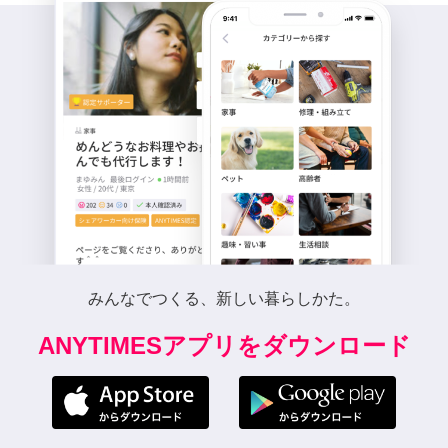
みんなでつくる、新しい暮らしかた。
ANYTIMESアプリをダウンロード