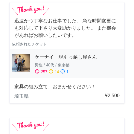
迅速かつ丁寧なお仕事でした。 急な時間変更に
も対応して下さり大変助かりました。 また機会
があればお願いしたいです。
依頼されたチケット
ケーナイ 現引っ越し屋さん
男性
/
40代
/
東京都
sentiment_satisfied
sentiment_neutral
sentiment_dissatisfied
257
14
1
家具の組み立て、おまかせください！
¥2,500
埼玉県