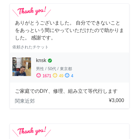
ありがとうございました。 自分でできないこと
をあっという間にやっていただけたので助かりま
した。 感謝です。
依頼されたチケット
knsk
check_circle
男性
/
50代
/
東京都
sentiment_satisfied
sentiment_neutral
sentiment_dissatisfied
1671
49
4
ご家庭でのDIY、修理、組み立て等代行します
¥3,000
関東近郊