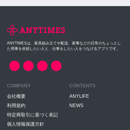
ANYTIMESは、家具組み立てや配送、家事などの日常のちょっとし
た用事を依頼したい人と、仕事をしたい人をつなげるアプリです。
COMPANY
CONTENTS
会社概要
ANYLIFE
利用規約
NEWS
特定商取引に基づく表記
個人情報保護方針