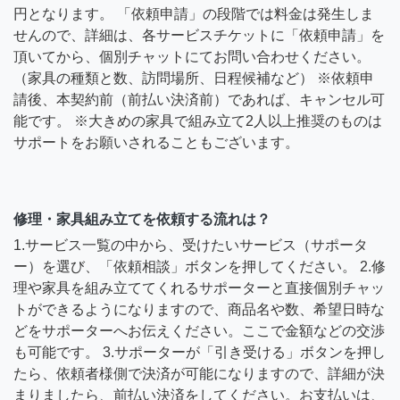
円となります。 「依頼申請」の段階では料金は発生しま
せんので、詳細は、各サービスチケットに「依頼申請」を
頂いてから、個別チャットにてお問い合わせください。
（家具の種類と数、訪問場所、日程候補など） ※依頼申
請後、本契約前（前払い決済前）であれば、キャンセル可
能です。 ※大きめの家具で組み立て2人以上推奨のものは
サポートをお願いされることもございます。
修理・家具組み立てを依頼する流れは？
1.サービス一覧の中から、受けたいサービス（サポータ
ー）を選び、「依頼相談」ボタンを押してください。 2.修
理や家具を組み立ててくれるサポーターと直接個別チャッ
トができるようになりますので、商品名や数、希望日時な
どをサポーターへお伝えください。ここで金額などの交渉
も可能です。 3.サポーターが「引き受ける」ボタンを押し
たら、依頼者様側で決済が可能になりますので、詳細が決
まりましたら、前払い決済をしてください。お支払いは、