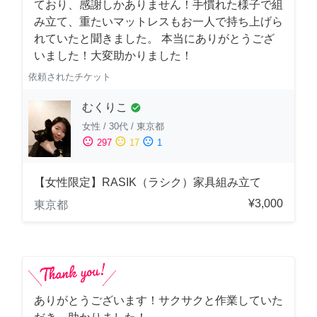
ており、感謝しかありません！手慣れた様子で組
み立て、重たいマットレスもお一人で持ち上げら
れていたと聞きました。 本当にありがとうござ
いました！大変助かりました！
依頼されたチケット
むくりこ
check_circle
女性
/
30代
/
東京都
sentiment_satisfied
sentiment_neutral
sentiment_dissatisfied
297
17
1
【女性限定】RASIK（ラシク）家具組み立て
¥3,000
東京都
ありがとうございます！サクサクと作業していた