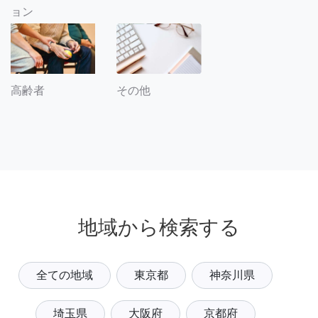
ョン
その他
高齢者
地域から検索する
全ての地域
東京都
神奈川県
埼玉県
大阪府
京都府