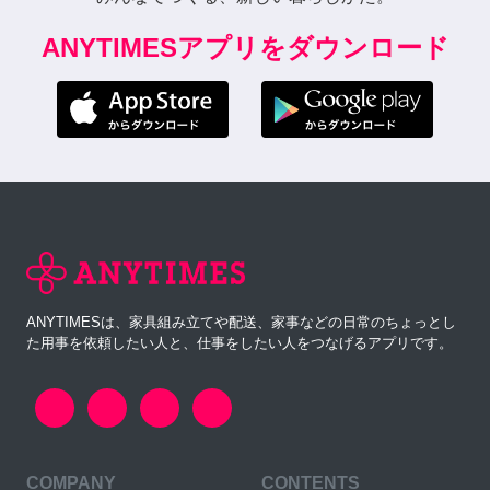
ANYTIMESアプリをダウンロード
ANYTIMESは、家具組み立てや配送、家事などの日常のちょっとし
た用事を依頼したい人と、仕事をしたい人をつなげるアプリです。
COMPANY
CONTENTS