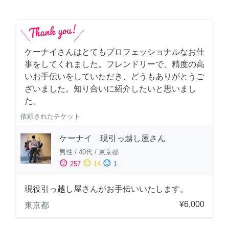
ケーナイさんはとてもプロフェッショナルなお仕
事をしてくれました。フレンドリーで、精度の高
いお手伝いをしていただき、どうもありがとうご
ざいました。知り合いに紹介したいと思いまし
た。
依頼されたチケット
ケーナイ 現引っ越し屋さん
男性
/
40代
/
東京都
sentiment_satisfied
sentiment_neutral
sentiment_dissatisfied
257
14
1
現役引っ越し屋さんがお手伝いいたします。
¥6,000
東京都