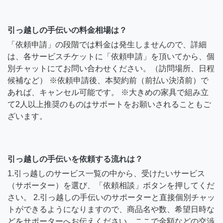
引っ越しの手伝いの料金相場は？
「依頼申請」の段階では料金は発生しませんので、詳細
は、各サービスチケットに「依頼申請」を頂いてから、個
別チャットにてお問い合わせください。（訪問場所、日程
候補など） ※依頼申請後、本契約前（前払い決済前）で
あれば、キャンセル可能です。 ※大きめの家具で組み立
て2人以上推奨のものはサポートをお願いされることもご
ざいます。
引っ越しの手伝いを依頼する流れは？
1.引っ越しのサービス一覧の中から、受けたいサービス
（サポーター）を選び、「依頼相談」ボタンを押してくだ
さい。 2.引っ越しの手伝いのサポーターと直接個別チャッ
トができるようになりますので、商品名や数、希望日時な
どをサポーターへお伝えください。ここで金額などの交渉