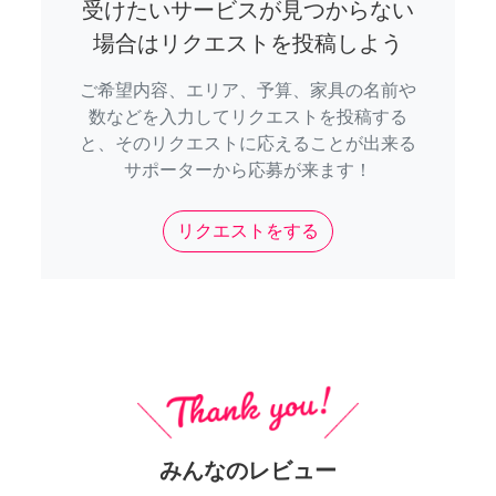
受けたいサービスが見つからない
場合はリクエストを投稿しよう
ご希望内容、エリア、予算、家具の名前や
数などを入力してリクエストを投稿する
と、そのリクエストに応えることが出来る
サポーターから応募が来ます！
リクエストをする
みんなのレビュー