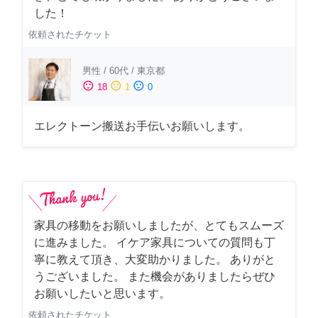
した！
依頼されたチケット
男性
/
60代
/
東京都
sentiment_satisfied
sentiment_neutral
sentiment_dissatisfied
18
1
0
エレクトーン搬送お手伝いお願いします。
家具の移動をお願いしましたが、とてもスムーズ
に進みました。 イケア家具についての質問も丁
寧に教えて頂き、大変助かりました。 ありがと
うございました。 また機会がありましたらぜひ
お願いしたいと思います。
依頼されたチケット