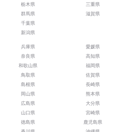
栃木県
三重県
群馬県
滋賀県
千葉県
新潟県
兵庫県
愛媛県
奈良県
高知県
和歌山県
福岡県
鳥取県
佐賀県
島根県
長崎県
岡山県
熊本県
広島県
大分県
山口県
宮崎県
徳島県
鹿児島県
香川県
沖縄県