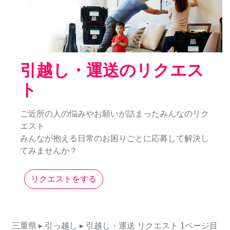
引越し・運送のリクエス
ト
ご近所の人の悩みやお願いが詰まったみんなのリク
エスト
みんなが抱える日常のお困りごとに応募して解決し
てみませんか？
リクエストをする
三重県
▸ 引っ越し
▸ 引越し・運送
リクエスト
1ページ目