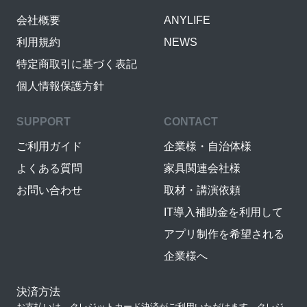
会社概要
ANYLIFE
利用規約
NEWS
特定商取引に基づく表記
個人情報保護方針
SUPPORT
CONTACT
ご利用ガイド
企業様・自治体様
よくある質問
家具関連会社様
お問い合わせ
取材・講演依頼
IT導入補助金を利用して
アプリ制作を希望される
企業様へ
決済方法
お支払いは、クレジットカード決済がご利用いただけます。クレジ