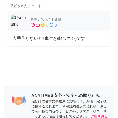
依頼されたチケット
男性
/
40代
/
千葉県
sentiment_satisfied
sentiment_neutral
sentiment_dissatisfied
13
0
0
人手足りない方+車付き(軽ワゴン)です
ANYTIMES安心・安全への取り組み
報酬は取引前に事務局に支払われ、評価・完了後
に振り込まれます。利用規約違反の恐れや、少し
でも不審な内容のサービスやリクエストやユーザ
ーがあった場合は通報してください。
詳細を見る