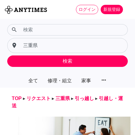
ログイン
新規登録
search
place
検索
more_horiz
全て
修理・組立
家事
TOP
▸
リクエスト
▸
三重県
▸
引っ越し
▸
引越し・運
送