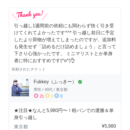
引っ越し1週間前の依頼にも関わらず快く引き受
けてくれてよかったです^^* 引っ越し前日に予定
したより荷物が増えてしまったのですが、追加料
も発生せず「詰めるだけ詰めましょう」と言って
下さり心強かったです。 ミニマリストとか単身
者に特におすすめです(^o^)👌
依頼されたチケット
Fukkey（ふっきー）
check_circle
男性
/
40代
/
東京都
sentiment_satisfied
sentiment_neutral
sentiment_dissatisfied
21
3
0
★注目★なんと5,980円〜！軽バンでの運搬＆単
身引っ越し
¥5,980
東京都