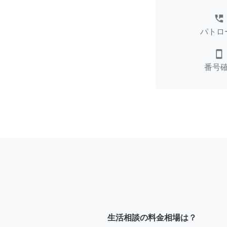
perm_phone_msg
パトロ
smartphone
番号
生活相談の料金相場は？