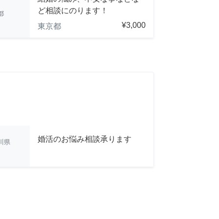
ど相談にのります！
都
¥3,000
東京都
婚活のお悩み相談承ります
川県