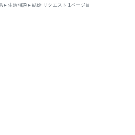
県
▸ 生活相談
▸ 結婚
リクエスト
1ページ目