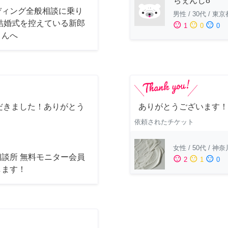
ちぇんじ8
ディング全般相談に乗り
男性
/
30代
/
東京
 結婚式を控えている新郎
sentiment_satisfied
sentiment_neutral
sentiment_dissatisfied
1
0
0
さんへ
だきました！ありがとう
ありがとうございます！
依頼されたチケット
女性
/
50代
/
神奈
相談所 無料モニター会員
sentiment_satisfied
sentiment_neutral
sentiment_dissatisfied
2
1
0
します！