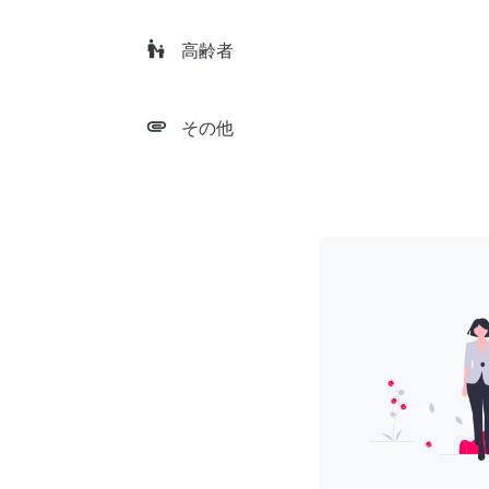
escalator_warning
高齢者
attachment
その他