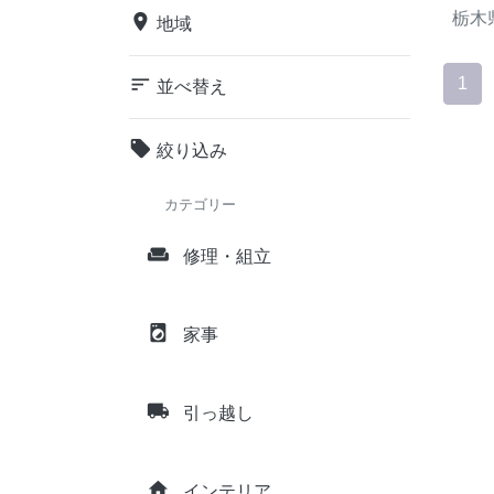
栃木
place
地域
sort
1
並べ替え
local_offer
絞り込み
カテゴリー
weekend
修理・組立
local_laundry_service
家事
local_shipping
引っ越し
home
インテリア