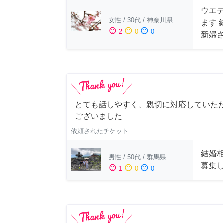
ウエ
女性
/
30代
/
神奈川県
ます
sentiment_satisfied
sentiment_neutral
sentiment_dissatisfied
2
0
0
新婦
とても話しやすく、親切に対応していた
ございました
依頼されたチケット
結婚
男性
/
50代
/
群馬県
募集
sentiment_satisfied
sentiment_neutral
sentiment_dissatisfied
1
0
0