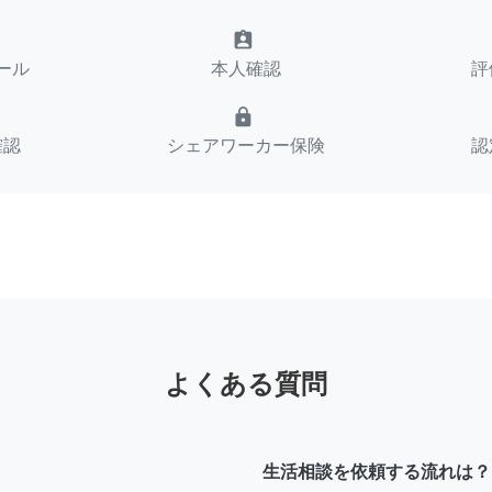
assignment_ind
ール
本人確認
評
lock
確認
シェアワーカー保険
認
よくある質問
生活相談を依頼する流れは？