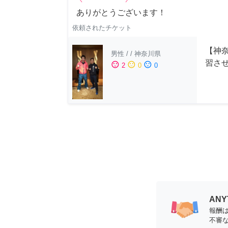
ありがとうございます！
依頼されたチケット
【神
男性
/
/
神奈川県
習さ
sentiment_satisfied
sentiment_neutral
sentiment_dissatisfied
2
0
0
AN
報酬
不審