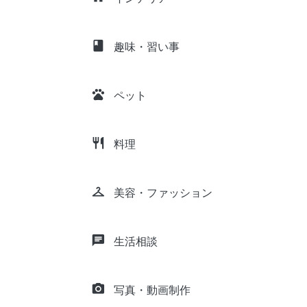
class
趣味・習い事
pets
ペット
restaurant
料理
checkroom
美容・ファッション
chat
生活相談
camera_alt
写真・動画制作