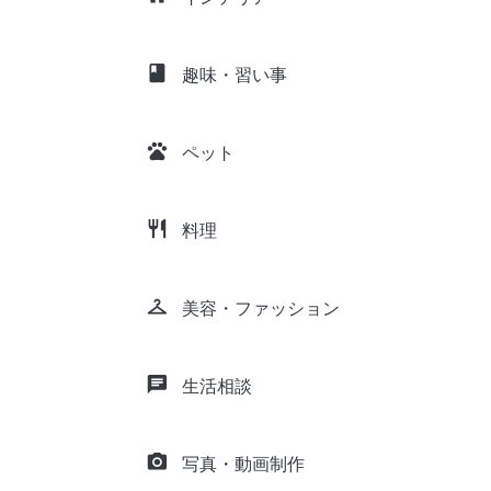
class
趣味・習い事
pets
ペット
restaurant
料理
checkroom
美容・ファッション
chat
生活相談
camera_alt
写真・動画制作