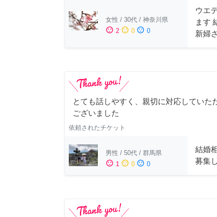
ウエ
女性
/
30代
/
神奈川県
ます
sentiment_satisfied
sentiment_neutral
sentiment_dissatisfied
2
0
0
新婦
とても話しやすく、親切に対応していた
ございました
依頼されたチケット
結婚
男性
/
50代
/
群馬県
募集
sentiment_satisfied
sentiment_neutral
sentiment_dissatisfied
1
0
0