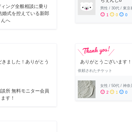
ちぇんじ8
ディング全般相談に乗り
男性
/
30代
/
東京
 結婚式を控えている新郎
sentiment_satisfied
sentiment_neutral
sentiment_dissatisfied
1
0
0
さんへ
だきました！ありがとう
ありがとうございます！
依頼されたチケット
女性
/
50代
/
神奈
相談所 無料モニター会員
sentiment_satisfied
sentiment_neutral
sentiment_dissatisfied
2
1
0
します！