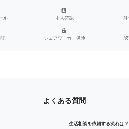
assignment_ind
ール
本人確認
評
lock
確認
シェアワーカー保険
認
よくある質問
生活相談を依頼する流れは？