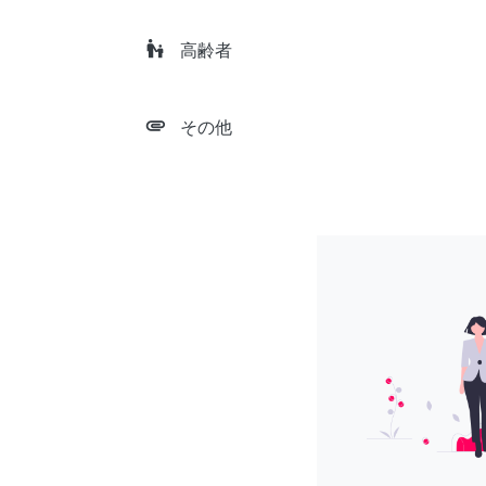
escalator_warning
高齢者
attachment
その他