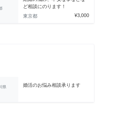
ど相談にのります！
都
¥3,000
東京都
婚活のお悩み相談承ります
川県