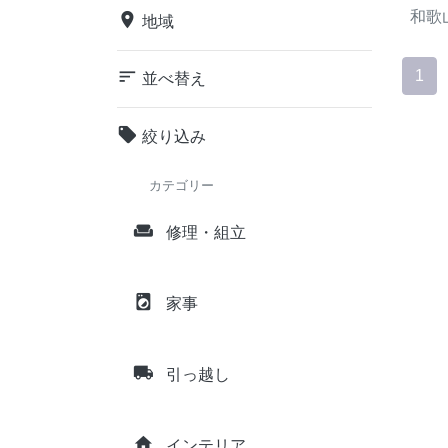
和歌
place
地域
sort
1
並べ替え
local_offer
絞り込み
カテゴリー
weekend
修理・組立
local_laundry_service
家事
local_shipping
引っ越し
home
インテリア