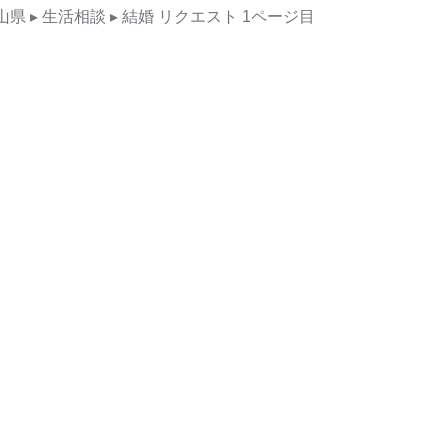
山県
▸ 生活相談
▸ 結婚
リクエスト
1ページ目