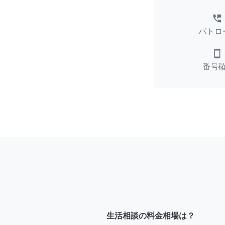
perm_phone_msg
パトロ
smartphone
番号
生活相談の料金相場は？