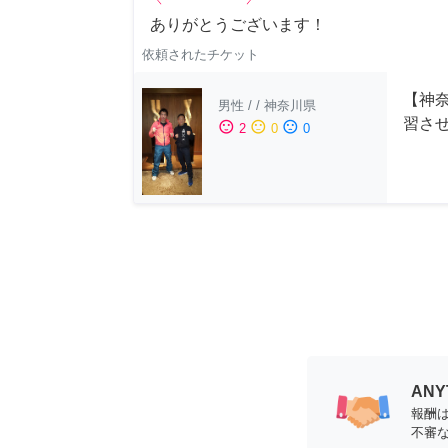
ありがとうございます！
依頼されたチケット
【神
男性
/
/
神奈川県
習さ
sentiment_satisfied
sentiment_neutral
sentiment_dissatisfied
2
0
0
AN
報酬
不審