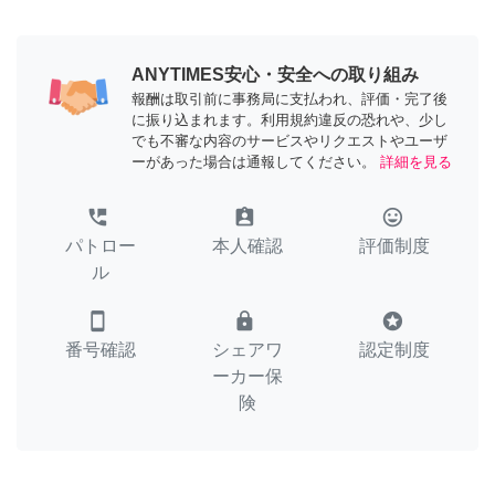
ANYTIMES安心・安全への取り組み
報酬は取引前に事務局に支払われ、評価・完了後
に振り込まれます。利用規約違反の恐れや、少し
でも不審な内容のサービスやリクエストやユーザ
ーがあった場合は通報してください。
詳細を見る
perm_phone_msg
assignment_ind
tag_faces
パトロー
本人確認
評価制度
ル
smartphone
lock
stars
番号確認
シェアワ
認定制度
ーカー保
険