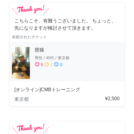
こちらこそ、有難うございました。 ちょっと、
先になりますが検討させて頂きます。
依頼されたチケット
慈猿
男性
/
40代
/
東京都
sentiment_satisfied
sentiment_neutral
sentiment_dissatisfied
5
1
0
[オンライン]CMBトレーニング
¥2,500
東京都