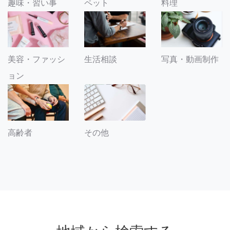
趣味・習い事
ペット
料理
美容・ファッシ
生活相談
写真・動画制作
ョン
その他
高齢者