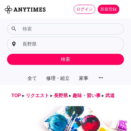
ログイン
新規登録
search
place
検索
more_horiz
全て
修理・組立
家事
TOP
▸
リクエスト
▸
長野県
▸
趣味・習い事
▸
武道