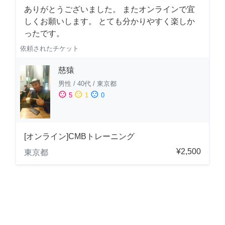
ありがとうございました。 またオンラインで宜
しくお願いします。 とても分かりやすく楽しか
ったです。
依頼されたチケット
慈猿
男性
/
40代
/
東京都
sentiment_satisfied
sentiment_neutral
sentiment_dissatisfied
5
1
0
[オンライン]CMBトレーニング
¥2,500
東京都