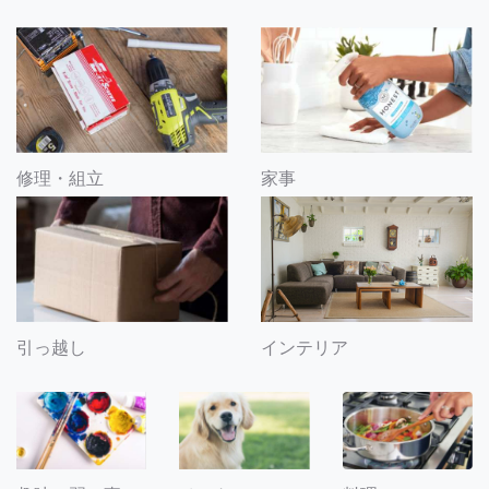
修理・組立
家事
引っ越し
インテリア