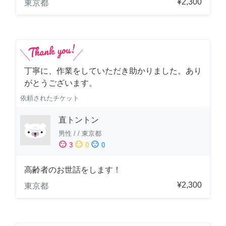
¥2,300
東京都
丁寧に、作業をしていただき助かりました。あり
がとうございます。
依頼されたチケット
直トントン
男性
/
/
東京都
sentiment_satisfied
sentiment_neutral
sentiment_dissatisfied
3
0
0
高齢者のお世話をします！
¥2,300
東京都