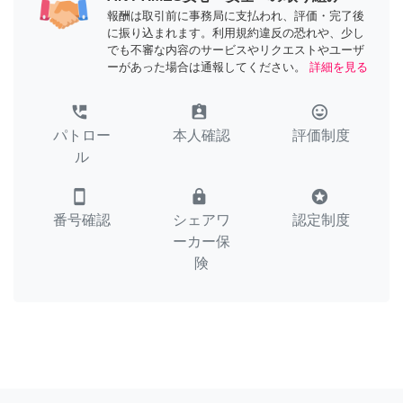
報酬は取引前に事務局に支払われ、評価・完了後
に振り込まれます。利用規約違反の恐れや、少し
でも不審な内容のサービスやリクエストやユーザ
ーがあった場合は通報してください。
詳細を見る
perm_phone_msg
assignment_ind
tag_faces
パトロー
本人確認
評価制度
ル
smartphone
lock
stars
番号確認
シェアワ
認定制度
ーカー保
険