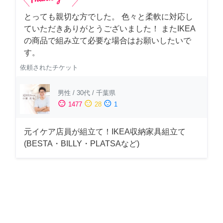
とっても親切な方でした。 色々と柔軟に対応し
ていただきありがとうございました！ またIKEA
の商品で組み立て必要な場合はお願いしたいで
す。
依頼されたチケット
男性
/
30代
/
千葉県
sentiment_satisfied
sentiment_neutral
sentiment_dissatisfied
1477
28
1
元イケア店員が組立て！IKEA収納家具組立て
(BESTA・BILLY・PLATSAなど)