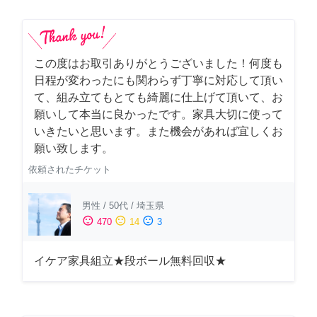
この度はお取引ありがとうございました！何度も
日程が変わったにも関わらず丁寧に対応して頂い
て、組み立てもとても綺麗に仕上げて頂いて、お
願いして本当に良かったです。家具大切に使って
いきたいと思います。また機会があれば宜しくお
願い致します。
依頼されたチケット
男性
/
50代
/
埼玉県
sentiment_satisfied
sentiment_neutral
sentiment_dissatisfied
470
14
3
イケア家具組立★段ボール無料回収★