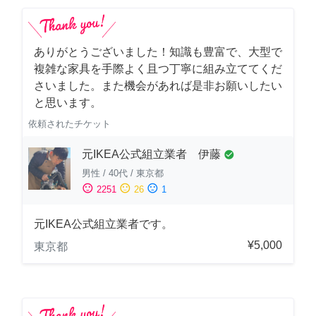
ありがとうございました！知識も豊富で、大型で
複雑な家具を手際よく且つ丁寧に組み立ててくだ
さいました。また機会があれば是非お願いしたい
と思います。
依頼されたチケット
元IKEA公式組立業者 伊藤
check_circle
男性
/
40代
/
東京都
sentiment_satisfied
sentiment_neutral
sentiment_dissatisfied
2251
26
1
元IKEA公式組立業者です。
¥5,000
東京都