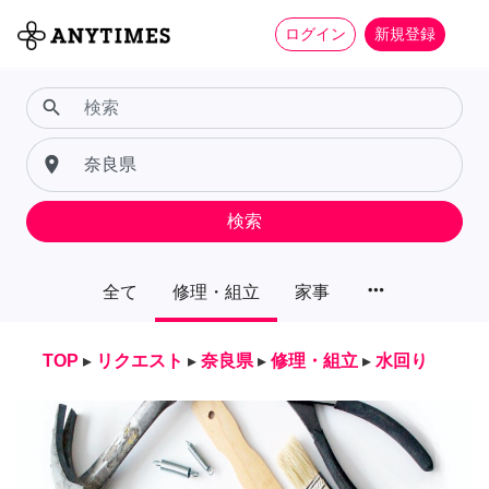
ログイン
新規登録
search
place
検索
more_horiz
全て
修理・組立
家事
TOP
▸
リクエスト
▸
奈良県
▸
修理・組立
▸
水回り