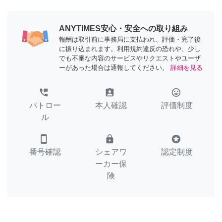
ANYTIMES安心・安全への取り組み
報酬は取引前に事務局に支払われ、評価・完了後
に振り込まれます。利用規約違反の恐れや、少し
でも不審な内容のサービスやリクエストやユーザ
ーがあった場合は通報してください。
詳細を見る
perm_phone_msg
assignment_ind
tag_faces
パトロー
本人確認
評価制度
ル
smartphone
lock
stars
番号確認
シェアワ
認定制度
ーカー保
険