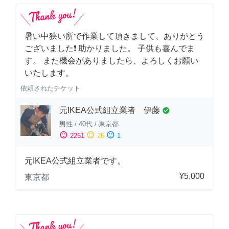
暑い中狭い所で作業して頂きまして、ありがとう
ございました❗️ 助かりました。 子供も喜んでま
す。 また機会がありましたら、よろしくお願い
いたします。
依頼されたチケット
元IKEA公式組立業者 伊藤
check_circle
男性
/
40代
/
東京都
sentiment_satisfied
sentiment_neutral
sentiment_dissatisfied
2251
26
1
元IKEA公式組立業者です。
¥5,000
東京都