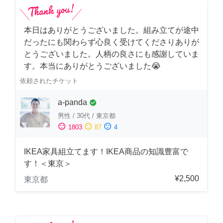
本日はありがとうございました。組み立てが途中
だったにも関わらず心良く受けてくださりありが
とうございました。人柄の良さにも感謝していま
す。本当にありがとうございました😭
依頼されたチケット
a-panda
check_circle
男性
/
30代
/
東京都
sentiment_satisfied
sentiment_neutral
sentiment_dissatisfied
1803
87
4
IKEA家具組立てます！IKEA商品の知識豊富で
す！＜東京＞
¥2,500
東京都