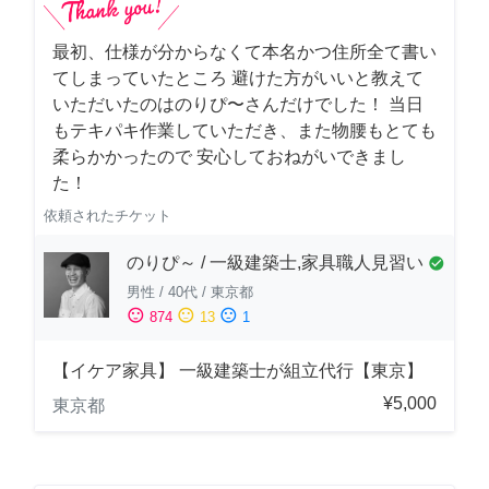
最初、仕様が分からなくて本名かつ住所全て書い
てしまっていたところ 避けた方がいいと教えて
いただいたのはのりぴ〜さんだけでした！ 当日
もテキパキ作業していただき、また物腰もとても
柔らかかったので 安心しておねがいできまし
た！
依頼されたチケット
のりぴ～ / 一級建築士,家具職人見習い
check_circle
男性
/
40代
/
東京都
sentiment_satisfied
sentiment_neutral
sentiment_dissatisfied
874
13
1
【イケア家具】 一級建築士が組立代行【東京】
¥5,000
東京都