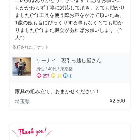
この度はありがとうございます！ 急なお願いに
もかかわらず丁寧に対応して頂き、とても助かり
ました(^^) 工具を使う際お声をかけて頂いた為、
1歳の娘も音にびっくりする事もなくとても助か
りました(^^) また機会があればお願いします（^
人^）
依頼されたチケット
ケーナイ 現引っ越し屋さん
男性
/
40代
/
東京都
sentiment_satisfied
sentiment_neutral
sentiment_dissatisfied
257
14
1
家具の組み立て、おまかせください！
¥2,500
埼玉県