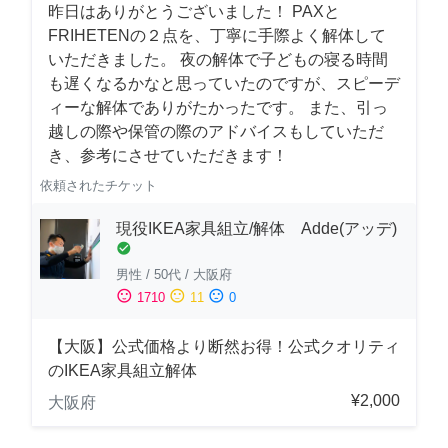
昨日はありがとうございました！ PAXと
FRIHETENの２点を、丁寧に手際よく解体して
いただきました。 夜の解体で子どもの寝る時間
も遅くなるかなと思っていたのですが、スピーデ
ィーな解体でありがたかったです。 また、引っ
越しの際や保管の際のアドバイスもしていただ
き、参考にさせていただきます！
依頼されたチケット
現役IKEA家具組立/解体 Adde(アッデ)
check_circle
男性
/
50代
/
大阪府
sentiment_satisfied
sentiment_neutral
sentiment_dissatisfied
1710
11
0
【大阪】公式価格より断然お得！公式クオリティ
のIKEA家具組立解体
¥2,000
大阪府