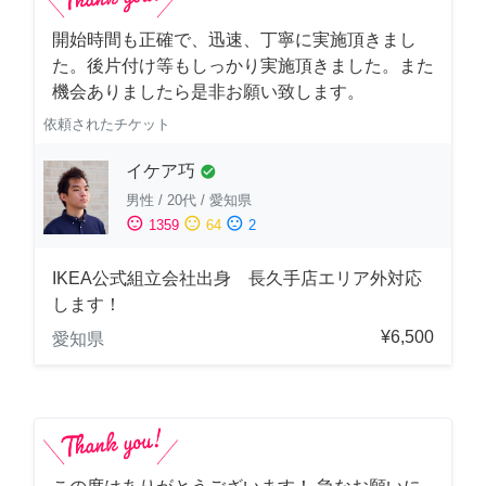
開始時間も正確で、迅速、丁寧に実施頂きまし
た。後片付け等もしっかり実施頂きました。また
機会ありましたら是非お願い致します。
依頼されたチケット
イケア巧
check_circle
男性
/
20代
/
愛知県
sentiment_satisfied
sentiment_neutral
sentiment_dissatisfied
1359
64
2
IKEA公式組立会社出身 長久手店エリア外対応
します！
¥6,500
愛知県