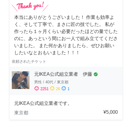
本当にありがとうございました！ 作業も効率よ
く、そして丁寧で、まさに匠の技でした。 私が
作ったら１ヶ月くらい必要だったほどの量でした
のに、あっという間にお一人で組み立ててくださ
いました。 また何かありましたら、ぜひお願い
したいなとおもいました！！！
依頼されたチケット
元IKEA公式組立業者 伊藤
check_circle
男性
/
40代
/
東京都
sentiment_satisfied
sentiment_neutral
sentiment_dissatisfied
2251
26
1
元IKEA公式組立業者です。
¥5,000
東京都