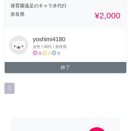
保育園遠足のキャラ弁代行
¥2,000
奈良県
yoshimi4180
女性
/
40代
/
奈良県
sentiment_satisfied
sentiment_neutral
sentiment_dissatisfied
0
0
0
終了
1