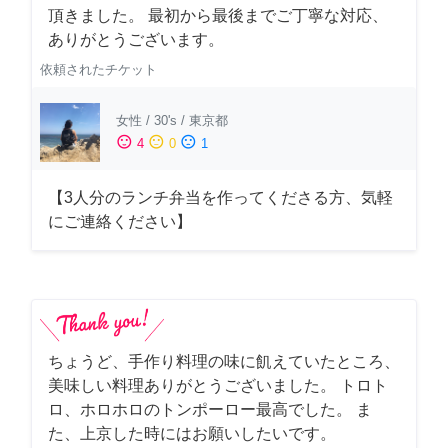
頂きました。 最初から最後までご丁寧な対応、
ありがとうございます。
依頼されたチケット
女性
/
30's
/
東京都
sentiment_satisfied
sentiment_neutral
sentiment_dissatisfied
4
0
1
【3人分のランチ弁当を作ってくださる方、気軽
にご連絡ください】
ちょうど、手作り料理の味に飢えていたところ、
美味しい料理ありがとうございました。 トロト
ロ、ホロホロのトンポーロー最高でした。 ま
た、上京した時にはお願いしたいです。