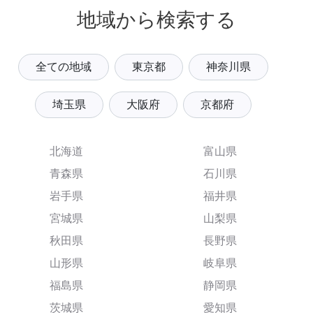
地域から検索する
全ての地域
東京都
神奈川県
埼玉県
大阪府
京都府
北海道
富山県
青森県
石川県
岩手県
福井県
宮城県
山梨県
秋田県
長野県
山形県
岐阜県
福島県
静岡県
茨城県
愛知県