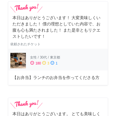
本日はありがとうございます！ 大変美味しくい
ただきました！ 僕の理想としていた内容で、お
腹も心も満たされました！ また是非ともリクエ
ストしたいです！
依頼されたチケット
女性
/
30代
/
東京都
sentiment_satisfied
sentiment_neutral
sentiment_dissatisfied
180
3
1
【お弁当】ランチのお弁当を作ってくださる方
本日はありがとうございます。 とても美味しく