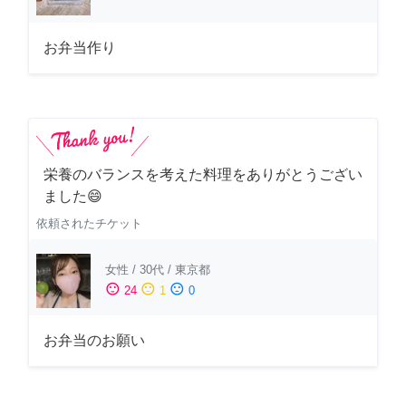
お弁当作り
栄養のバランスを考えた料理をありがとうござい
ました😄
依頼されたチケット
女性
/
30代
/
東京都
sentiment_satisfied
sentiment_neutral
sentiment_dissatisfied
24
1
0
お弁当のお願い