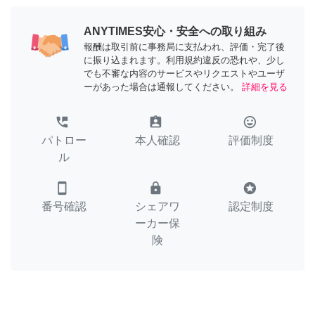
ANYTIMES安心・安全への取り組み
報酬は取引前に事務局に支払われ、評価・完了後
に振り込まれます。利用規約違反の恐れや、少し
でも不審な内容のサービスやリクエストやユーザ
ーがあった場合は通報してください。
詳細を見る
perm_phone_msg
assignment_ind
tag_faces
パトロー
本人確認
評価制度
ル
smartphone
lock
stars
番号確認
シェアワ
認定制度
ーカー保
険