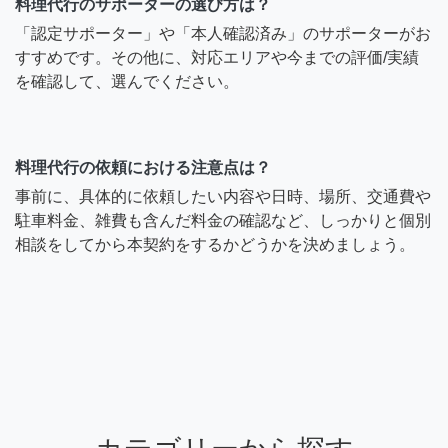
料理代行のサポーターの選び方は？
「認定サポーター」や「本人確認済み」のサポーターがお
すすめです。その他に、対応エリアや今までの評価/実績
を確認して、選んでください。
料理代行の依頼における注意点は？
事前に、具体的に依頼したい内容や日時、場所、交通費や
駐車料金、雑費も含んだ料金の確認など、しっかりと個別
相談をしてから本契約をするかどうかを決めましょう。