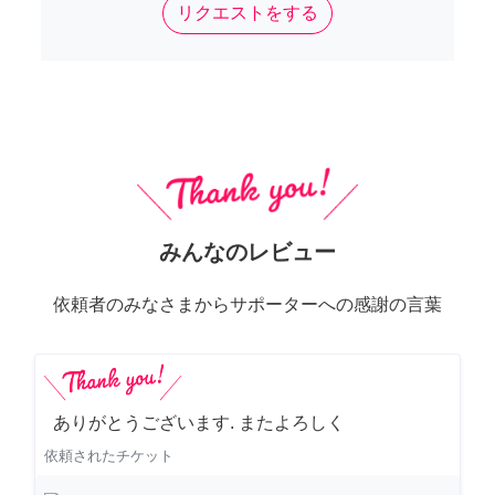
リクエストをする
みんなのレビュー
依頼者のみなさまからサポーターへの感謝の言葉
ありがとうございます. またよろしく
依頼されたチケット