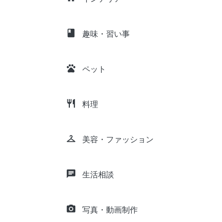
class
趣味・習い事
pets
ペット
restaurant
料理
checkroom
美容・ファッション
chat
生活相談
camera_alt
写真・動画制作