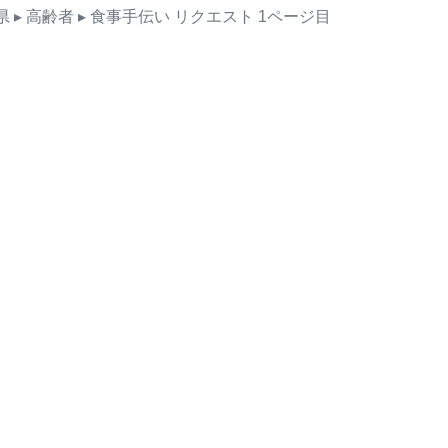
県
▸ 高齢者
▸ 食事手伝い
リクエスト
1ページ目