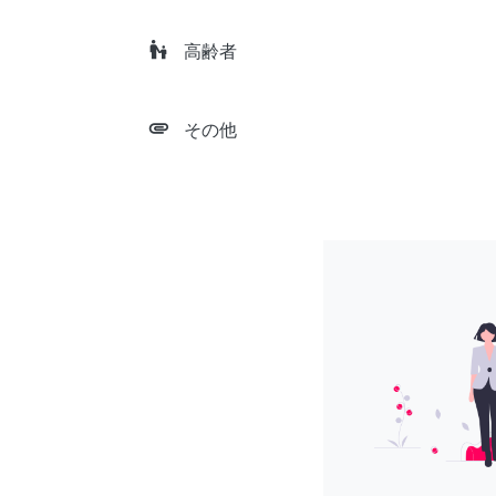
escalator_warning
高齢者
attachment
その他