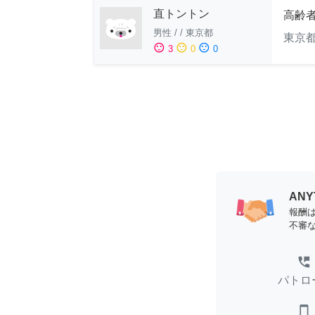
直トントン
高齢
男性
/
/
東京都
東京
sentiment_satisfied
sentiment_neutral
sentiment_dissatisfied
3
0
0
AN
報酬
不審
perm_phone_msg
パトロ
smartphone