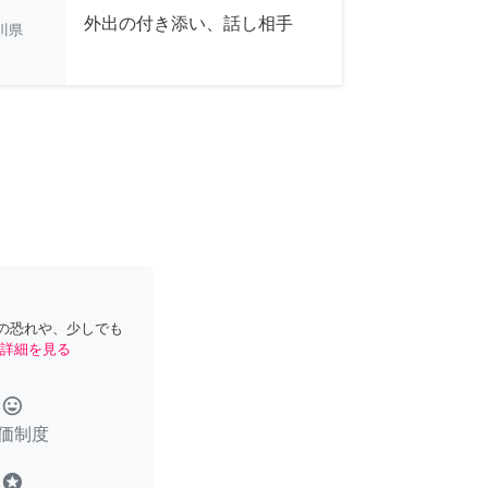
外出の付き添い、話し相手
川県
の恐れや、少しでも
詳細を見る
tag_faces
価制度
stars