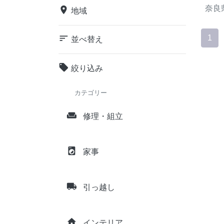
奈良
place
地域
sort
1
並べ替え
local_offer
絞り込み
カテゴリー
weekend
修理・組立
local_laundry_service
家事
local_shipping
引っ越し
home
インテリア