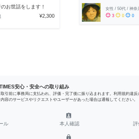
者のお世話をします！
女性
/
50代
/
神奈
sentiment_satisfied
sentiment_neutral
sentiment_dissatisfied
¥2,300
3
0
0
都
YTIMES安心・安全への取り組み
は取引前に事務局に支払われ、評価・完了後に振り込まれます。利用規約違反
な内容のサービスやリクエストやユーザーがあった場合は通報してください。
assignment_ind
ール
本人確認
評
lock