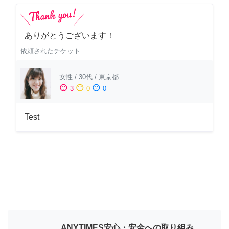
ありがとうございます！
依頼されたチケット
女性
/
30代
/
東京都
sentiment_satisfied
sentiment_neutral
sentiment_dissatisfied
3
0
0
Test
ANYTIMES安心・安全への取り組み