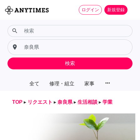
ログイン
新規登録
search
place
検索
more_horiz
全て
修理・組立
家事
TOP
▸
リクエスト
▸
奈良県
▸
生活相談
▸
学業