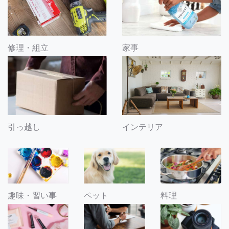
修理・組立
家事
引っ越し
インテリア
趣味・習い事
ペット
料理