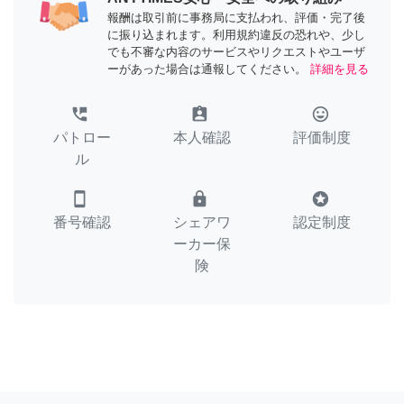
報酬は取引前に事務局に支払われ、評価・完了後
に振り込まれます。利用規約違反の恐れや、少し
でも不審な内容のサービスやリクエストやユーザ
ーがあった場合は通報してください。
詳細を見る
perm_phone_msg
assignment_ind
tag_faces
パトロー
本人確認
評価制度
ル
smartphone
lock
stars
番号確認
シェアワ
認定制度
ーカー保
険