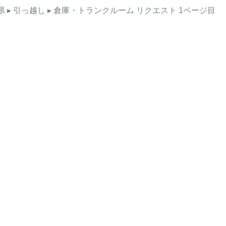
県
▸ 引っ越し
▸ 倉庫・トランクルーム
リクエスト
1ページ目