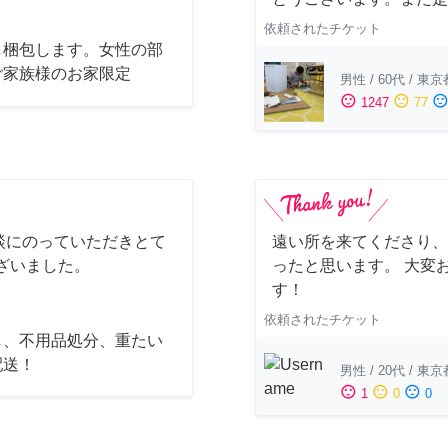
依頼されたチケット
し梱包します。女性の部
ご家族様のお家限定
男性
/
60代
/
東京
sentiment_satisfied
sentiment_neutral
sentiment_dissatisfi
1247
77
談にのっていただきとて
遠い所を来てくださり、
ざいました。
ったと思います。 大変
す！
依頼されたチケット
し、不用品処分、重たい
配送！
男性
/
20代
/
東京
sentiment_satisfied
sentiment_neutral
sentiment_dissatisfied
1
0
0