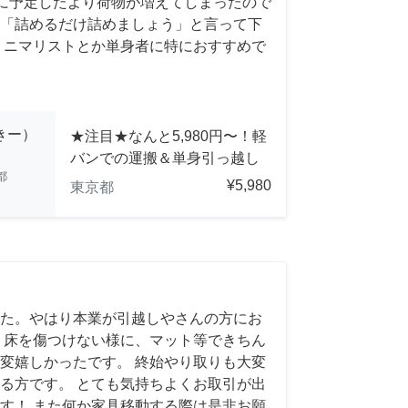
前日に予定したより荷物が増えてしまったので
「詰めるだけ詰めましょう」と言って下
ミニマリストとか単身者に特におすすめで
っきー）
★注目★なんと5,980円〜！軽
バンでの運搬＆単身引っ越し
都
¥5,980
東京都
た。やはり本業が引越しやさんの方にお
 床を傷つけない様に、マット等できちん
変嬉しかったです。 終始やり取りも大変
る方です。 とても気持ちよくお取引が出
す！ また何か家具移動する際は是非お願