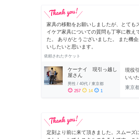
家具の移動をお願いしましたが、とても
イケア家具についての質問も丁寧に教え
た。 ありがとうございました。 また機
いしたいと思います。
依頼されたチケット
ケーナイ 現引っ越し
現役
屋さん
いい
男性
/
40代
/
東京都
東京
sentiment_satisfied
sentiment_neutral
sentiment_dissatisfied
257
14
1
定刻より前に来て頂きました。スムーズ