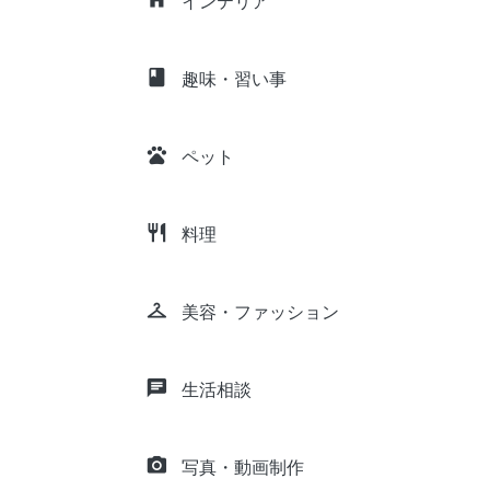
インテリア
class
趣味・習い事
pets
ペット
restaurant
料理
checkroom
美容・ファッション
chat
生活相談
camera_alt
写真・動画制作