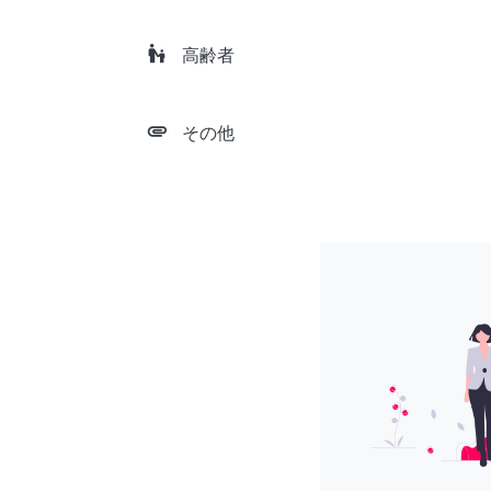
escalator_warning
高齢者
attachment
その他