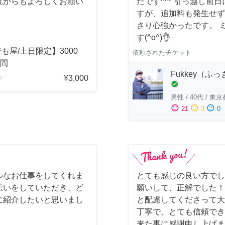
れからもよろしくお願い
たです^^* 引っ越し
すが、追加料も発生せず
さり心強かったです。 
す(^o^)👌
も屋/土日限定】3000
依頼されたチケット
時間
Fukkey（ふ
¥3,000
府
check_circle
男性
/
40代
/
東京
sentiment_satisfied
sentiment_neutral
sentiment_dissatisfied
21
3
0
ルなお仕事をしてくれま
とても感じの良い方でし
伝いをしていただき、ど
願いして、正解でした！
に紹介したいと思いまし
と配慮してくださって大
丁寧で、とても信頼でき
来た事に感謝申し上げま