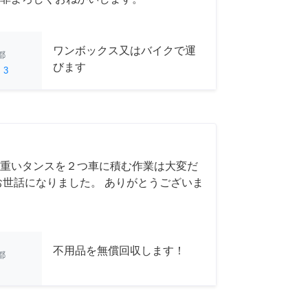
ワンボックス又はバイクで運
都
びます
ed
3
重いタンスを２つ車に積む作業は大変だ
お世話になりました。 ありがとうございま
不用品を無償回収します！
都