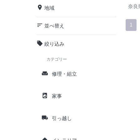
奈良
place
地域
sort
1
並べ替え
local_offer
絞り込み
カテゴリー
weekend
修理・組立
local_laundry_service
家事
local_shipping
引っ越し
home