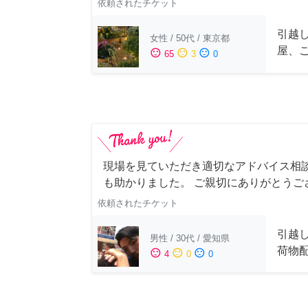
依頼されたチケット
引越
女性
/
50代
/
東京都
屋、
sentiment_satisfied
sentiment_neutral
sentiment_dissatisfied
65
3
0
現場を見ていただき適切なアドバイス相
も助かりました。 ご親切にありがとうご
依頼されたチケット
引越
男性
/
30代
/
愛知県
荷物
sentiment_satisfied
sentiment_neutral
sentiment_dissatisfied
4
0
0