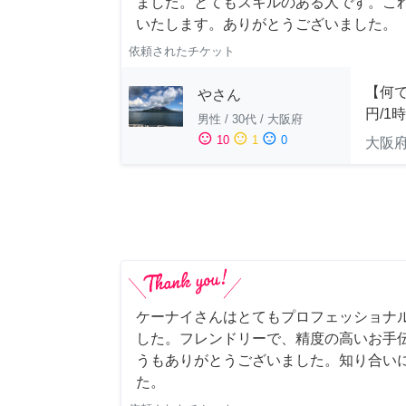
ました。とてもスキルのある人です。こ
いたします。ありがとうございました。
依頼されたチケット
【何で
やさん
円/1
男性
/
30代
/
大阪府
sentiment_satisfied
sentiment_neutral
sentiment_dissatisfied
10
1
0
大阪
ケーナイさんはとてもプロフェッショナ
した。フレンドリーで、精度の高いお手
うもありがとうございました。知り合い
た。