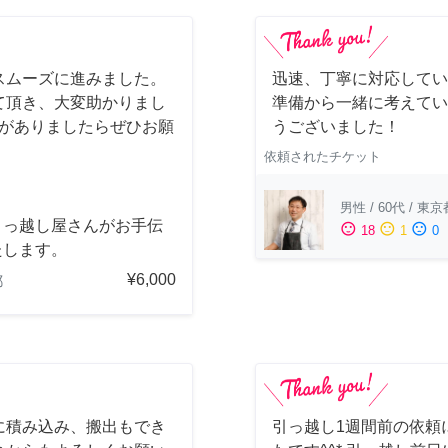
スムーズに進みました。
迅速、丁寧に対応してい
て頂き、大変助かりまし
準備から一緒に考えてい
会がありましたらぜひお願
うございました！
依頼されたチケット
男性
/
60代
/
東京
引っ越し屋さんがお手伝
sentiment_satisfied
sentiment_neutral
sentiment_dissatisfied
18
1
0
たします。
¥6,000
都
に積み込み、搬出もでき
引っ越し1週間前の依頼