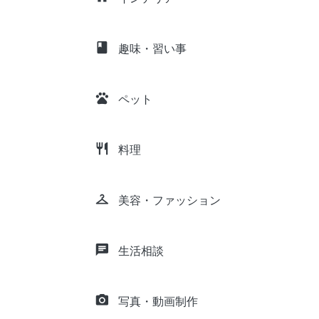
class
趣味・習い事
pets
ペット
restaurant
料理
checkroom
美容・ファッション
chat
生活相談
camera_alt
写真・動画制作