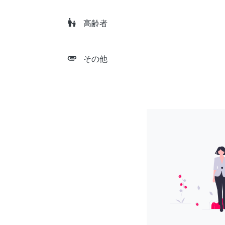
escalator_warning
高齢者
attachment
その他