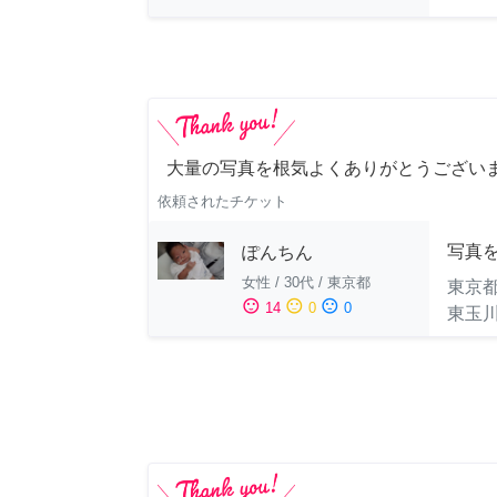
大量の写真を根気よくありがとうござい
依頼されたチケット
写真
ぽんちん
女性
/
30代
/
東京都
東京
sentiment_satisfied
sentiment_neutral
sentiment_dissatisfied
14
0
0
東玉