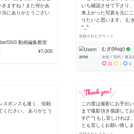
いきますね！また何かあ
いち確認させて下さり、
本当にありがとうござい
来上がった写真を元にこ
りたいと思います。 む
^_^
依頼されたチケット
ube/SNS 動画編集教室
むぎ(Mugi)
check_circle
¥7,000
府
女性
/
30代
/
東京
sentiment_satisfied
sentiment_neutral
sentiment_dissatisfied
21
1
0
レスポンスも速く、信頼
この度は撮影にお手伝い
てください。 ありがとう
まで撮影頂き感謝してお
す(^ ^) もし宜しけ
とも宜しくお願い致しま