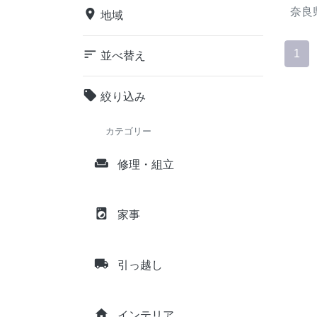
奈良
place
地域
sort
1
並べ替え
local_offer
絞り込み
カテゴリー
weekend
修理・組立
local_laundry_service
家事
local_shipping
引っ越し
home
インテリア