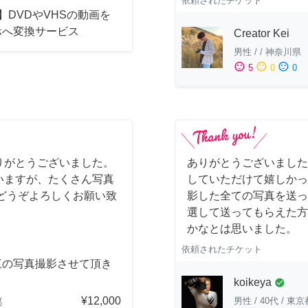
依頼されたチケット
】DVDやVHSの動画を
ホへ変換サービス
Creator Kei
男性
/
/
神奈川県
sentiment_satisfied
sentiment_neutral
sentiment_dissatisfied
5
0
0
りがとうございました。
ありがとうございました
いますが、たくさん写真
していただけて嬉しかっ
どうぞよろしくお願い致
影した全ての写真を送っ
選して送ってもらえた方
かなとは思いました。
依頼されたチケット
三の写真撮影させて頂き
。
koikeya
check_circle
¥12,000
男性
/
40代
/
東京
都