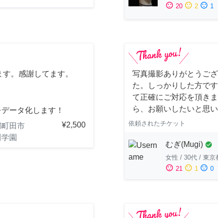
sentiment_satisfied
sentiment_neutral
sentiment_dissatisfied
20
2
1
ます。感謝してます。
写真撮影ありがとうござ
た。しっかりした方です
て正確にご対応を頂きま
ら、お願いしたいと思い
をデータ化します！
依頼されたチケット
¥2,500
都町田市
川学園
むぎ(Mugi)
check_circle
女性
/
30代
/
東京
sentiment_satisfied
sentiment_neutral
sentiment_dissatisfied
21
1
0