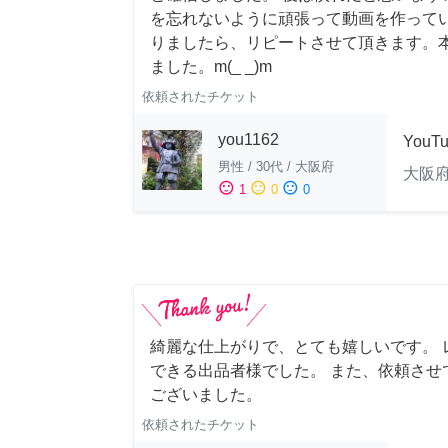
を忘れないように頑張って動画を作って
りましたら、リピートさせて頂きます。
ました。m(_ _)m
依頼されたチケット
you1162
YouT
男性
/
30代
/
大阪府
大阪
sentiment_satisfied
sentiment_neutral
sentiment_dissatisfied
1
0
0
綺麗な仕上がりで、とても嬉しいです。 
できる出品者様でした。 また、依頼させ
ございました。
依頼されたチケット