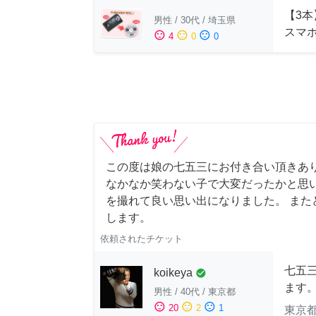
【3本
男性
/
30代
/
埼玉県
スマ
sentiment_satisfied
sentiment_neutral
sentiment_dissatisfied
4
0
0
この度は娘の七五三にお付き合い頂きあ
なかなか笑わない子で大変だったかと思
を撮れて良い思い出になりました。 また
します。
依頼されたチケット
七五
koikeya
check_circle
ます
男性
/
40代
/
東京都
sentiment_satisfied
sentiment_neutral
sentiment_dissatisfied
20
2
1
東京