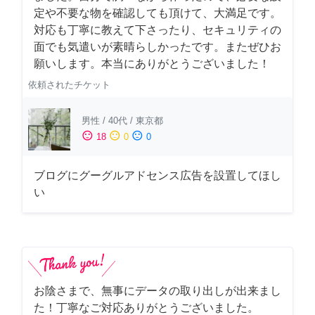
定や不要な物を確認しても頂けて、大満足です。
対応も丁寧に教えて下さったり、セキュリティの
面でも気遣いが素晴らしかったです。またぜひお
願いします。本当にありがとうございました！
依頼されたチケット
男性
/
40代
/
東京都
sentiment_satisfied
sentiment_neutral
sentiment_dissatisfied
18
0
0
ブログにグーグルアドセンス広告を設置してほし
い
お陰さまで、無事にデータの取り出しが出来まし
た！丁寧なご対応ありがとうございました。