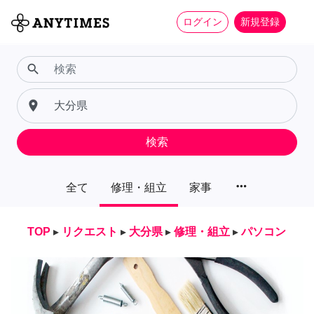
ログイン
新規登録
search
place
検索
more_horiz
全て
修理・組立
家事
TOP
▸
リクエスト
▸
大分県
▸
修理・組立
▸
パソコン