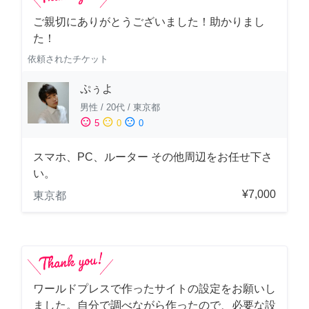
ご親切にありがとうございました！助かりまし
た！
依頼されたチケット
ぷぅよ
男性
/
20代
/
東京都
sentiment_satisfied
sentiment_neutral
sentiment_dissatisfied
5
0
0
スマホ、PC、ルーター その他周辺をお任せ下さ
い。
¥7,000
東京都
ワールドプレスで作ったサイトの設定をお願いし
ました。自分で調べながら作ったので、必要な設