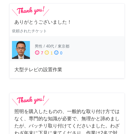
ありがとうございました！
依頼されたチケット
男性
/
40代
/
東京都
sentiment_satisfied
sentiment_neutral
sentiment_dissatisfied
7
1
0
大型テレビの設置作業
照明を購入したものの、一般的な取り付け方では
なく、専門的な知識が必要で、無理かと諦めまし
たが、バッチリ取り付けてくださいました。わざ
わざ年末に下見に来てくださり、作業は2名で対