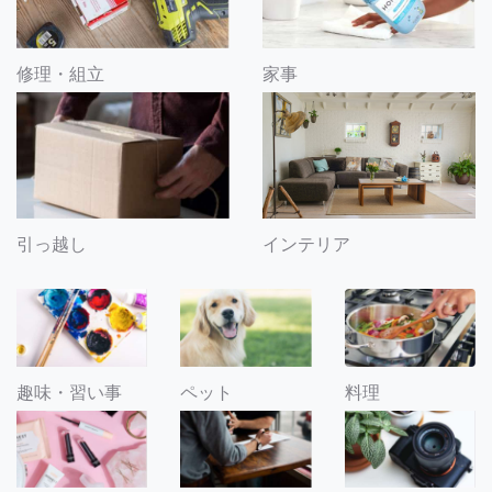
修理・組立
家事
引っ越し
インテリア
趣味・習い事
ペット
料理