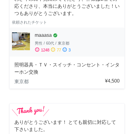
応くださり、本当にありがとうございました！い
つもありがとうございます。
依頼されたチケット
maaasa
check_circle
男性
/
60代
/
東京都
sentiment_satisfied
sentiment_neutral
sentiment_dissatisfied
1248
77
3
照明器具・ＴＶ・スイッチ・コンセント・インタ
ーホン交換
¥4,500
東京都
ありがとうございます！ とても親切に対応して
下さいました。