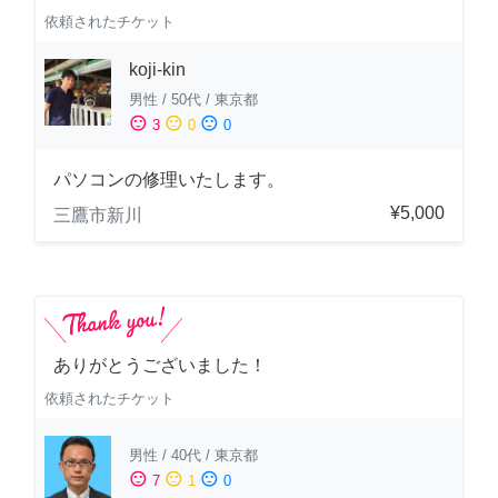
依頼されたチケット
koji-kin
男性
/
50代
/
東京都
sentiment_satisfied
sentiment_neutral
sentiment_dissatisfied
3
0
0
パソコンの修理いたします。
¥5,000
三鷹市新川
ありがとうございました！
依頼されたチケット
男性
/
40代
/
東京都
sentiment_satisfied
sentiment_neutral
sentiment_dissatisfied
7
1
0