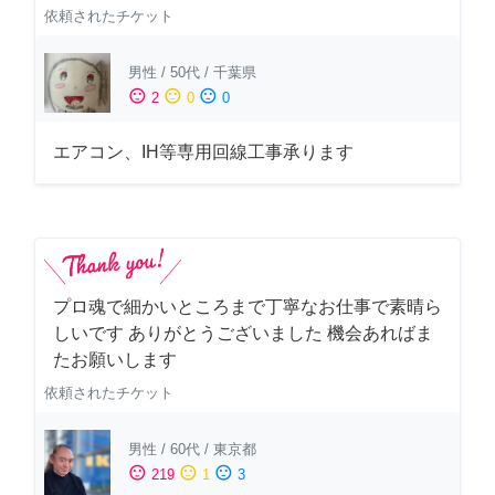
依頼されたチケット
男性
/
50代
/
千葉県
sentiment_satisfied
sentiment_neutral
sentiment_dissatisfied
2
0
0
エアコン、IH等専用回線工事承ります
プロ魂で細かいところまで丁寧なお仕事で素晴ら
しいです ありがとうございました 機会あればま
たお願いします
依頼されたチケット
男性
/
60代
/
東京都
sentiment_satisfied
sentiment_neutral
sentiment_dissatisfied
219
1
3