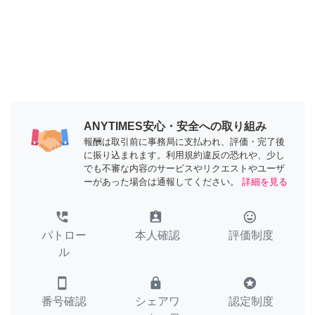
ANYTIMES安心・安全への取り組み
報酬は取引前に事務局に支払われ、評価・完了後
に振り込まれます。利用規約違反の恐れや、少し
でも不審な内容のサービスやリクエストやユーザ
ーがあった場合は通報してください。
詳細を見る
perm_phone_msg
assignment_ind
tag_faces
パトロー
本人確認
評価制度
ル
smartphone
lock
stars
番号確認
シェアワ
認定制度