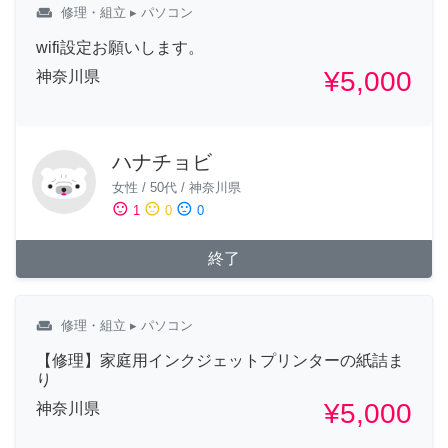
weekend
修理・組立
▸ パソコン
wifi設定お願いします。
¥5,000
神奈川県
ハナチョビ
女性
/
50代
/
神奈川県
sentiment_satisfied
sentiment_neutral
sentiment_dissatisfied
1
0
0
終了
weekend
修理・組立
▸ パソコン
【修理】家庭用インクジェットプリンターの紙詰ま
り
¥5,000
神奈川県