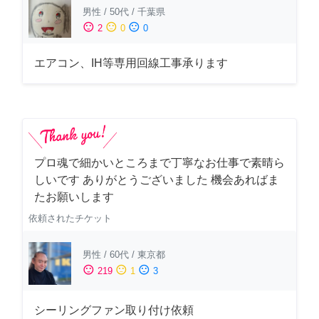
男性
/
50代
/
千葉県
sentiment_satisfied
sentiment_neutral
sentiment_dissatisfied
2
0
0
エアコン、IH等専用回線工事承ります
プロ魂で細かいところまで丁寧なお仕事で素晴ら
しいです ありがとうございました 機会あればま
たお願いします
依頼されたチケット
男性
/
60代
/
東京都
sentiment_satisfied
sentiment_neutral
sentiment_dissatisfied
219
1
3
シーリングファン取り付け依頼