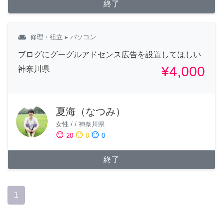
終了
weekend
修理・組立
▸ パソコン
ブログにグーグルアドセンス広告を設置してほしい
¥4,000
神奈川県
夏海（なつみ）
女性
/
/
神奈川県
sentiment_satisfied
sentiment_neutral
sentiment_dissatisfied
20
0
0
終了
1