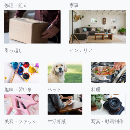
修理・組立
家事
引っ越し
インテリア
趣味・習い事
ペット
料理
美容・ファッシ
生活相談
写真・動画制作