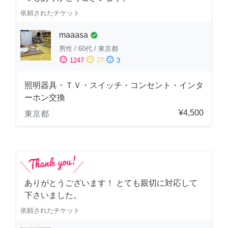
依頼されたチケット
maaasa
check_circle
男性
/
60代
/
東京都
sentiment_satisfied
sentiment_neutral
sentiment_dissatisfied
1247
77
3
照明器具・ＴＶ・スイッチ・コンセント・インタ
ーホン交換
¥4,500
東京都
ありがとうございます！ とても親切に対応して
下さいました。
依頼されたチケット