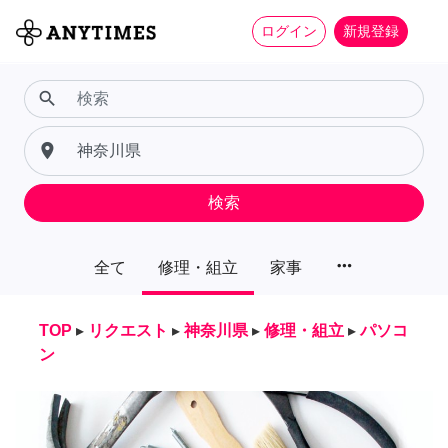
ログイン
新規登録
search
place
検索
more_horiz
全て
修理・組立
家事
TOP
▸
リクエスト
▸
神奈川県
▸
修理・組立
▸
パソコ
ン