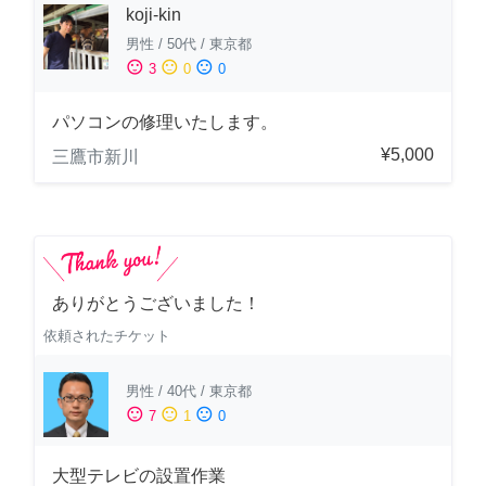
koji-kin
男性
/
50代
/
東京都
sentiment_satisfied
sentiment_neutral
sentiment_dissatisfied
3
0
0
パソコンの修理いたします。
¥5,000
三鷹市新川
ありがとうございました！
依頼されたチケット
男性
/
40代
/
東京都
sentiment_satisfied
sentiment_neutral
sentiment_dissatisfied
7
1
0
大型テレビの設置作業