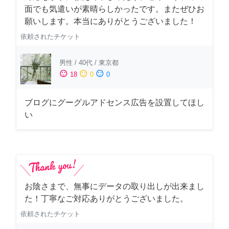
面でも気遣いが素晴らしかったです。またぜひお
願いします。本当にありがとうございました！
依頼されたチケット
男性
/
40代
/
東京都
sentiment_satisfied
sentiment_neutral
sentiment_dissatisfied
18
0
0
ブログにグーグルアドセンス広告を設置してほし
い
お陰さまで、無事にデータの取り出しが出来まし
た！丁寧なご対応ありがとうございました。
依頼されたチケット