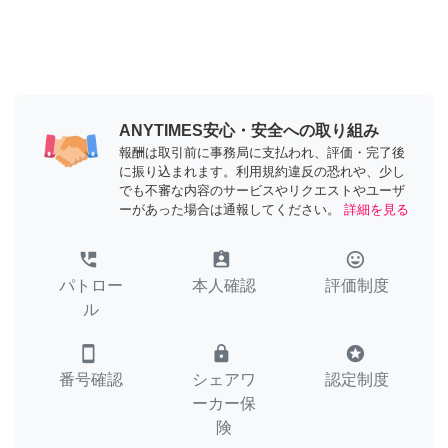
ANYTIMES安心・安全への取り組み
報酬は取引前に事務局に支払われ、評価・完了後
に振り込まれます。利用規約違反の恐れや、少し
でも不審な内容のサービスやリクエストやユーザ
ーがあった場合は通報してください。
詳細を見る
perm_phone_msg
assignment_ind
tag_faces
パトロー
本人確認
評価制度
ル
smartphone
lock
stars
番号確認
シェアワ
認定制度
ーカー保
険