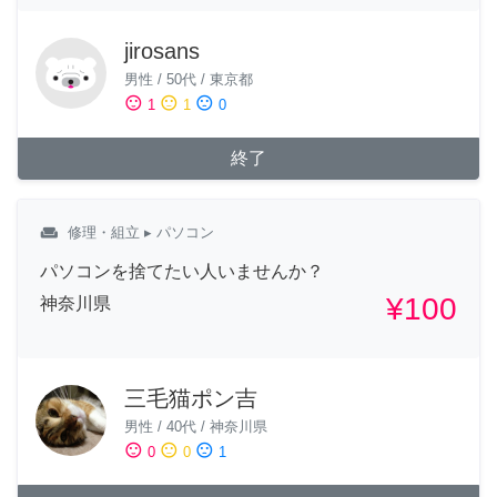
jirosans
男性
/
50代
/
東京都
sentiment_satisfied
sentiment_neutral
sentiment_dissatisfied
1
1
0
終了
weekend
修理・組立
▸ パソコン
パソコンを捨てたい人いませんか？
¥100
神奈川県
三毛猫ポン吉
男性
/
40代
/
神奈川県
sentiment_satisfied
sentiment_neutral
sentiment_dissatisfied
0
0
1