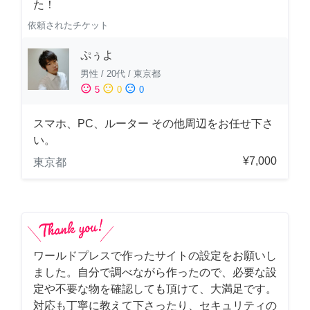
た！
依頼されたチケット
ぷぅよ
男性
/
20代
/
東京都
sentiment_satisfied
sentiment_neutral
sentiment_dissatisfied
5
0
0
スマホ、PC、ルーター その他周辺をお任せ下さ
い。
¥7,000
東京都
ワールドプレスで作ったサイトの設定をお願いし
ました。自分で調べながら作ったので、必要な設
定や不要な物を確認しても頂けて、大満足です。
対応も丁寧に教えて下さったり、セキュリティの