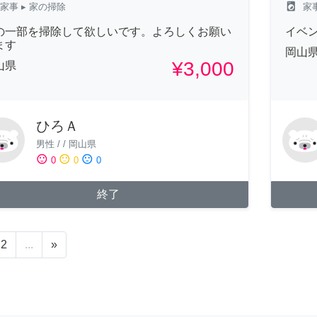
local_laundry_service
家事
▸ 家の掃除
家
の一部を掃除して欲しいです。よろしくお願い
イベ
ます
岡山
¥3,000
山県
ひろＡ
男性
/
/
岡山県
sentiment_satisfied
sentiment_neutral
sentiment_dissatisfied
0
0
0
終了
2
...
»