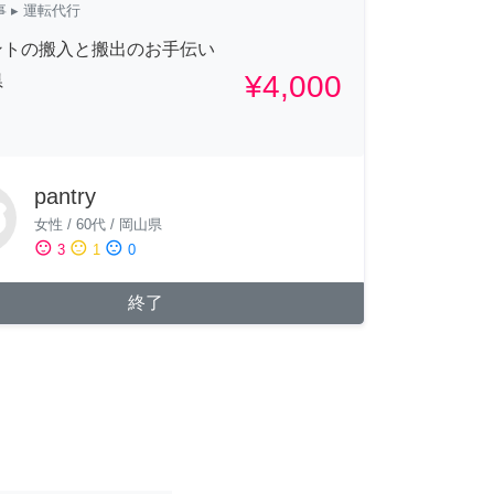
事
▸ 運転代行
ントの搬入と搬出のお手伝い
¥4,000
県
pantry
女性
/
60代
/
岡山県
sentiment_satisfied
sentiment_neutral
sentiment_dissatisfied
3
1
0
終了