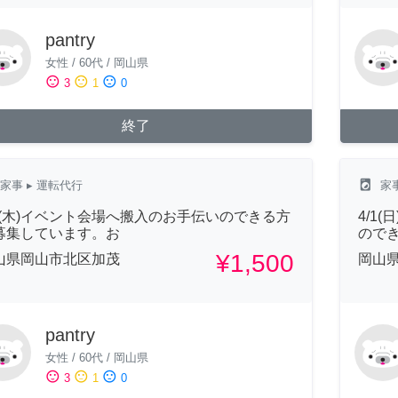
pantry
女性
/
60代
/
岡山県
sentiment_satisfied
sentiment_neutral
sentiment_dissatisfied
3
1
0
終了
local_laundry_service
家事
▸ 運転代行
家
/3(木)イベント会場へ搬入のお手伝いのできる方
4/1
募集しています。お
ので
¥1,500
山県岡山市北区加茂
岡山
pantry
女性
/
60代
/
岡山県
sentiment_satisfied
sentiment_neutral
sentiment_dissatisfied
3
1
0