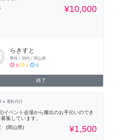
¥10,000
県
らきすと
男性
/
30代
/
岡山県
sentiment_satisfied
sentiment_neutral
sentiment_dissatisfied
0
0
0
終了
事
▸ 運転代行
0(日)イベント会場から搬出のお手伝いのでき
を募集しています。
¥1,500
 (岡山県)