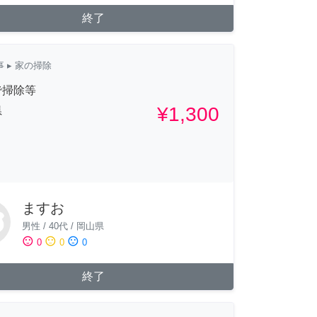
終了
事
▸ 家の掃除
で掃除等
¥1,300
県
ますお
男性
/
40代
/
岡山県
sentiment_satisfied
sentiment_neutral
sentiment_dissatisfied
0
0
0
終了