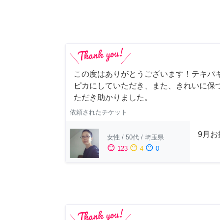
この度はありがとうございます！テキパ
ピカにしていただき、また、きれいに保
ただき助かりました。
依頼されたチケット
9月
女性
/
50代
/
埼玉県
sentiment_satisfied
sentiment_neutral
sentiment_dissatisfied
123
4
0