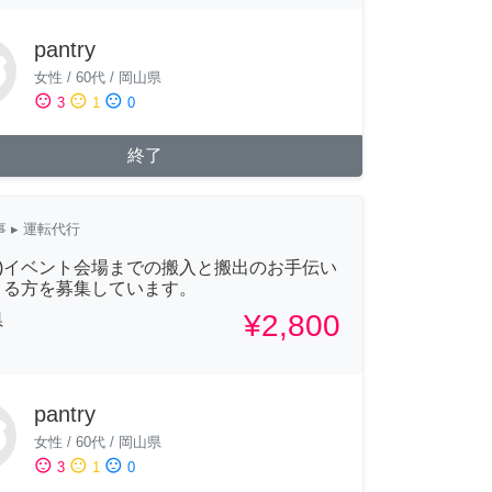
pantry
女性
/
60代
/
岡山県
sentiment_satisfied
sentiment_neutral
sentiment_dissatisfied
3
1
0
終了
事
▸ 運転代行
(日)イベント会場までの搬入と搬出のお手伝い
きる方を募集しています。
¥2,800
県
pantry
女性
/
60代
/
岡山県
sentiment_satisfied
sentiment_neutral
sentiment_dissatisfied
3
1
0