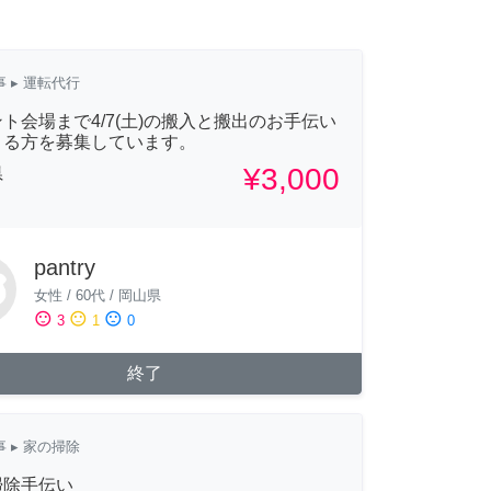
事
▸ 運転代行
ト会場まで4/7(土)の搬入と搬出のお手伝い
きる方を募集しています。
¥3,000
県
pantry
女性
/
60代
/
岡山県
sentiment_satisfied
sentiment_neutral
sentiment_dissatisfied
3
1
0
終了
事
▸ 家の掃除
掃除手伝い