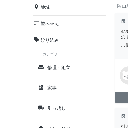
岡山
place
地域
local_laundry_service
sort
並べ替え
4
の
local_offer
絞り込み
吉
カテゴリー
weekend
修理・組立
local_laundry_service
家事
local_shipping
引っ越し
local_laundry_service
引
home