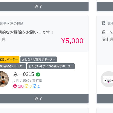
終了
local_laundry_service
家事
▸ 家の掃除
家
期的なお掃除をお願いします！
週一
¥5,000
山県
岡山
認定サポーター
おとなナビ認定サポーター
検定認定サポーター
おたがいさまいづる認定サポーター
みー0215
check_circle
女性
/
30代
/
東京都
sentiment_satisfied
sentiment_neutral
sentiment_dissatisfied
180
3
1
終了