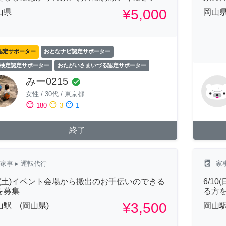
¥5,000
山県
岡山
認定サポーター
おとなナビ認定サポーター
検定認定サポーター
おたがいさまいづる認定サポーター
みー0215
check_circle
女性
/
30代
/
東京都
sentiment_satisfied
sentiment_neutral
sentiment_dissatisfied
180
3
1
終了
local_laundry_service
家事
▸ 運転代行
家
/9(土)イベント会場から搬出のお手伝いのできる
6/1
を募集
る方
¥3,500
山駅 (岡山県)
岡山駅