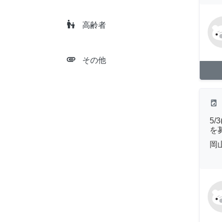
escalator_warning
高齢者
attachment
その他
local_laundry_service
5
を
岡