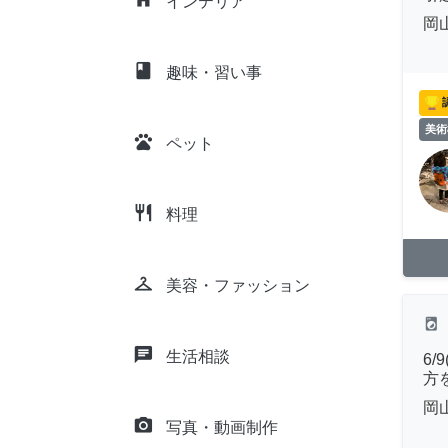
インテリア
岡
class
趣味・習い事
美術
pets
ペット
restaurant
料理
checkroom
美容・ファッション
local_laundry_service
chat
生活相談
6
方
岡
camera_alt
写真・動画制作