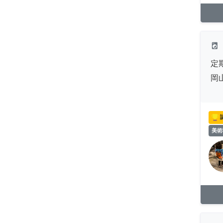
local_laundry_service
定
岡
美術