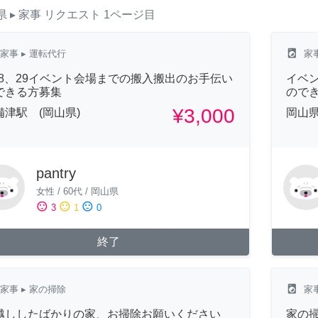
県
▸ 家事
リクエスト
1ページ目
local_laundry_service
家事
▸ 運転代行
家
/28、29イベント会場までの搬入搬出のお手伝い
イベン
できる方募集
ので
¥3,000
備津駅 (岡山県)
岡山
pantry
女性
/
60代
/
岡山県
sentiment_satisfied
sentiment_neutral
sentiment_dissatisfied
3
1
0
終了
local_laundry_service
家事
▸ 家の掃除
家
越ししたばかりの家、お掃除お願いください
家の