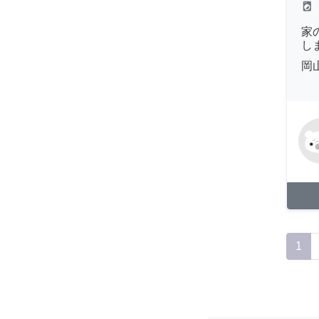
local_laundry_service
家
し
岡
1