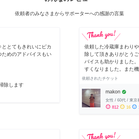
依頼者のみなさまからサポーターへの感謝の言葉
キととてもきれいにピカ
依頼した冷蔵庫まわりや
つためのアドバイスもい
除して頂きありがとうご
バイスも助かりました。
すくなりました。また機
依頼されたチケット
お掃除します
makon
check_circle
女性
/
60代
/
東京
sentiment_satisfied
sentiment_neutral
sentiment_dissatisfied
812
16