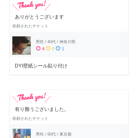
ありがとうございます
依頼されたチケット
男性
/
40代
/
神奈川県
sentiment_satisfied
sentiment_neutral
sentiment_dissatisfied
4
0
1
DYI壁紙シール貼り付け
有り難うございました。
依頼されたチケット
男性
/
60代
/
東京都