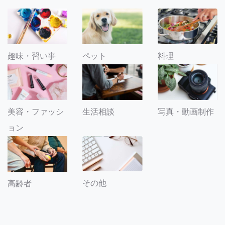
趣味・習い事
ペット
料理
美容・ファッシ
生活相談
写真・動画制作
ョン
その他
高齢者