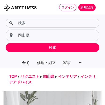
ログイン
新規登録
search
place
検索
more_horiz
全て
修理・組立
家事
TOP
▸
リクエスト
▸
岡山県
▸
インテリア
▸
インテリ
アアドバイス