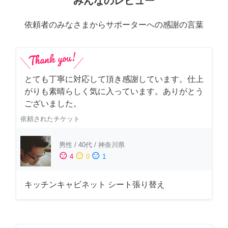
みんなのレビュー
依頼者のみなさまからサポーターへの感謝の言葉
とても丁寧に対応して頂き感謝しています。仕上
がりも素晴らしく気に入っています。ありがとう
ございました。
依頼されたチケット
男性
/
40代
/
神奈川県
sentiment_satisfied
sentiment_neutral
sentiment_dissatisfied
4
0
1
キッチンキャビネット シート張り替え