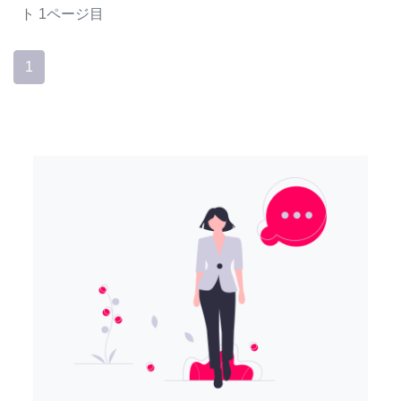
ト
1ページ目
1