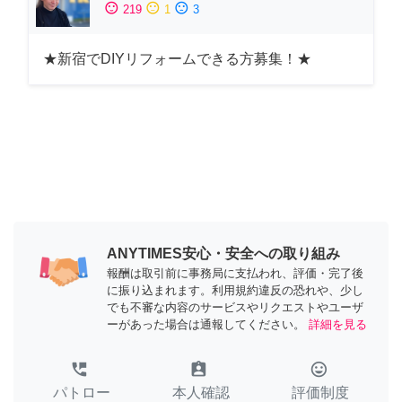
sentiment_satisfied
sentiment_neutral
sentiment_dissatisfied
219
1
3
★新宿でDIYリフォームできる方募集！★
ANYTIMES安心・安全への取り組み
報酬は取引前に事務局に支払われ、評価・完了後
に振り込まれます。利用規約違反の恐れや、少し
でも不審な内容のサービスやリクエストやユーザ
ーがあった場合は通報してください。
詳細を見る
perm_phone_msg
assignment_ind
tag_faces
パトロー
本人確認
評価制度