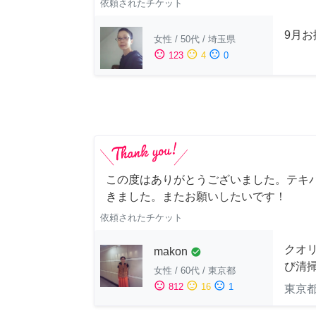
依頼されたチケット
9月
女性
/
50代
/
埼玉県
sentiment_satisfied
sentiment_neutral
sentiment_dissatisfied
123
4
0
この度はありがとうございました。テキ
きました。またお願いしたいです！
依頼されたチケット
クオ
makon
check_circle
び清
女性
/
60代
/
東京都
sentiment_satisfied
sentiment_neutral
sentiment_dissatisfied
812
16
1
東京