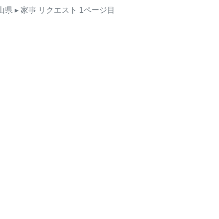
山県
▸ 家事
リクエスト
1ページ目