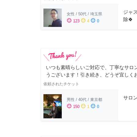
ジャス
女性
/
50代
/
埼玉県
除🍀
sentiment_satisfied
sentiment_neutral
sentiment_dissatisfied
123
4
0
いつも素晴らしいご対応で、丁寧なサロ
うございます！引き続き、どうぞ宜しく
依頼されたチケット
サロ
男性
/
40代
/
東京都
sentiment_satisfied
sentiment_neutral
sentiment_dissatisfied
150
1
0