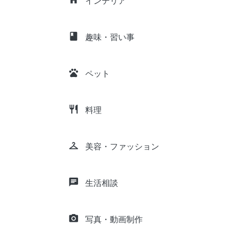
インテリア
class
趣味・習い事
pets
ペット
restaurant
料理
checkroom
美容・ファッション
chat
生活相談
camera_alt
写真・動画制作