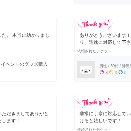
た。 本当に助かりまし
ありがとうございます！
り、迅速に対応して下さ
依頼されたチケット
メイベントのグッズ購入
男性
/
30代
/
沖縄
sentiment_satisfied
sentiment_neutral
sentiment_dissatisfied
3
0
0
いただきましてありがと
非常に丁寧に対応してい
たします！
けると嬉しいです！
依頼されたチケット