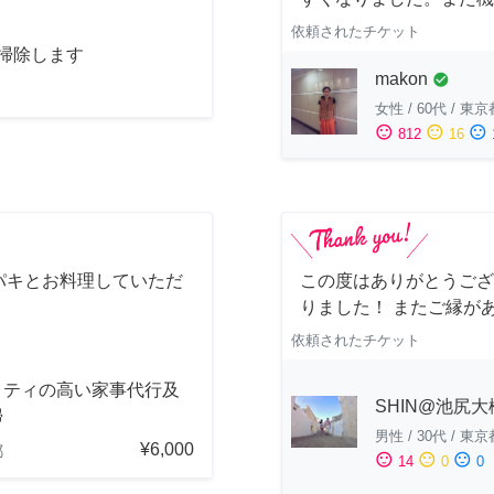
依頼されたチケット
お掃除します
makon
check_circle
女性
/
60代
/
東京
sentiment_satisfied
sentiment_neutral
sentiment_dissatisfied
812
16
パキとお料理していただ
この度はありがとうござ
りました！ またご縁が
依頼されたチケット
リティの高い家事代行及
SHIN@池尻大
掃
男性
/
30代
/
東京
¥6,000
都
sentiment_satisfied
sentiment_neutral
sentiment_dissatisfied
14
0
0