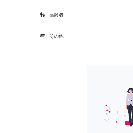
escalator_warning
高齢者
attachment
その他