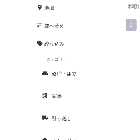
和歌
place
地域
sort
1
並べ替え
local_offer
絞り込み
カテゴリー
weekend
修理・組立
local_laundry_service
家事
local_shipping
引っ越し
home