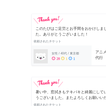
このたびはご足労とお手間をおかけしまし
た。ありがとうございました！
依頼されたチケット
アニ
女性
/
40代
/
東京都
代行
sentiment_satisfied
sentiment_neutral
sentiment_dissatisfied
28
1
1
暑い中、窓拭きもテキパキと綺麗にして
うございました。またよろしくお願いい
依頼されたチケット