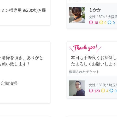
もかか
ミン様専用 9/23(木)お掃
女性
/
30's
/
大阪
sentiment_satisfied
sentiment_neutral
sentiment_dissatisfied
18
0
0
ン清掃を頂き、ありがと
本日も手際良くお掃除し
お願い致します！
たよろしくお願いします
依頼されたチケット
ン定期清掃
女性
/
50代
/
埼玉
sentiment_satisfied
sentiment_neutral
sentiment_dissatisfied
123
4
0