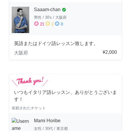
Saaam-chan
check_circle
男性
/
30's
/
大阪府
sentiment_satisfied
sentiment_neutral
sentiment_dissatisfied
21
2
0
英語またはドイツ語レッスン致します。
¥2,000
大阪府
いつもイタリア語レッスン、ありがとうございま
す！
依頼されたチケット
Mami Horibe
女性
/
30代
/
東京都