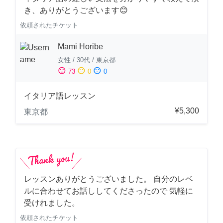
き、ありがとうございます😊
依頼されたチケット
Mami Horibe
女性
/
30代
/
東京都
sentiment_satisfied
sentiment_neutral
sentiment_dissatisfied
73
0
0
イタリア語レッスン
¥5,300
東京都
レッスンありがとうございました。 自分のレベ
ルに合わせてお話ししてくださったので 気軽に
受けれました。
依頼されたチケット