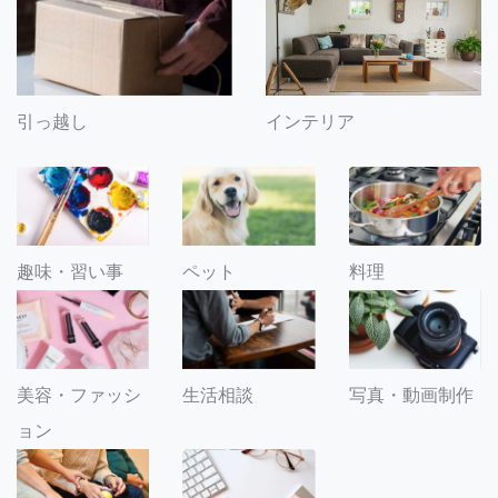
引っ越し
インテリア
趣味・習い事
ペット
料理
美容・ファッシ
生活相談
写真・動画制作
ョン