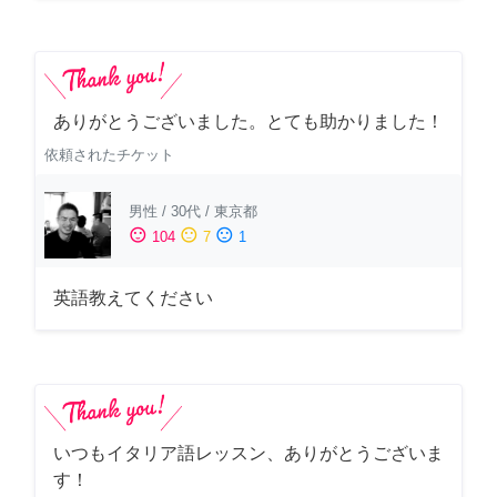
ありがとうございました。とても助かりました！
依頼されたチケット
男性
/
30代
/
東京都
sentiment_satisfied
sentiment_neutral
sentiment_dissatisfied
104
7
1
英語教えてください
いつもイタリア語レッスン、ありがとうございま
す！