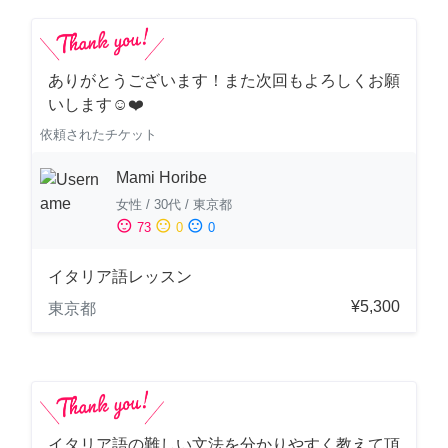
ありがとうございます！また次回もよろしくお願
いします☺️❤️
依頼されたチケット
Mami Horibe
女性
/
30代
/
東京都
sentiment_satisfied
sentiment_neutral
sentiment_dissatisfied
73
0
0
イタリア語レッスン
¥5,300
東京都
イタリア語の難しい文法を分かりやすく教えて頂