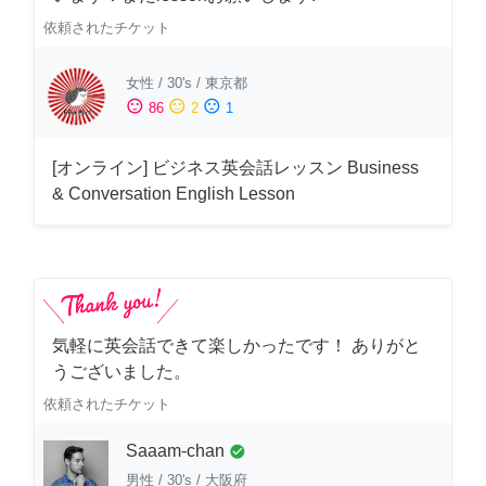
依頼されたチケット
女性
/
30's
/
東京都
sentiment_satisfied
sentiment_neutral
sentiment_dissatisfied
86
2
1
[オンライン] ビジネス英会話レッスン Business
& Conversation English Lesson
気軽に英会話できて楽しかったです！ ありがと
うございました。
依頼されたチケット
Saaam-chan
check_circle
男性
/
30's
/
大阪府