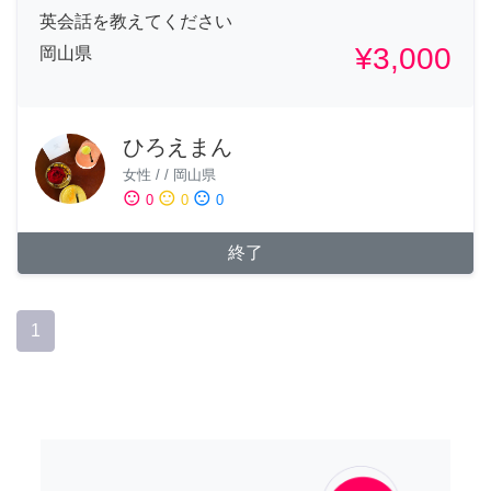
英会話を教えてください
¥3,000
岡山県
ひろえまん
女性
/
/
岡山県
sentiment_satisfied
sentiment_neutral
sentiment_dissatisfied
0
0
0
終了
1