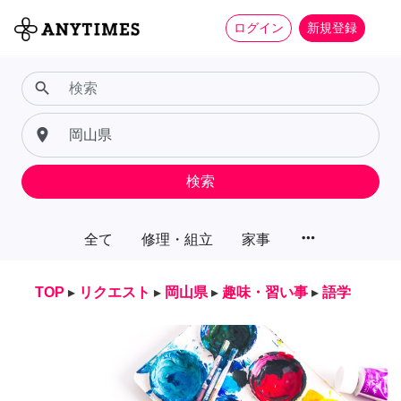
ログイン
新規登録
search
place
検索
more_horiz
全て
修理・組立
家事
TOP
▸
リクエスト
▸
岡山県
▸
趣味・習い事
▸
語学