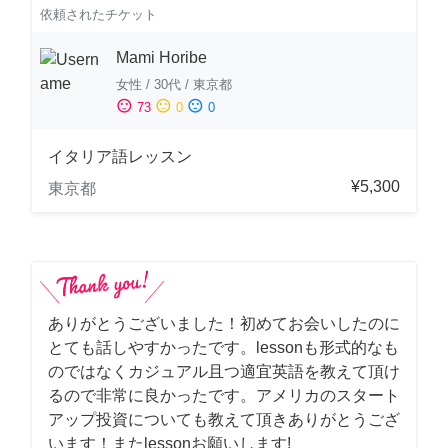
依頼されたチケット
Mami Horibe
女性
/
30代
/
東京都
sentiment_satisfied
sentiment_neutral
sentiment_dissatisfied
73
0
0
イタリア語レッスン
¥5,300
東京都
ありがとうございました！初めてお会いしたのに
とても話しやすかったです。lessonも形式的なも
のではなくカジュアル且つ適宜英語を教えて頂け
るので非常に良かったです。アメリカのスタート
アップ投資についても教えて頂きありがとうござ
います！またlessonお願いします!