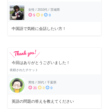
女性
/
2010代
/
茨城県
sentiment_satisfied
sentiment_neutral
sentiment_dissatisfied
5
0
0
中国語で気軽に会話したい方！
今回はありがとうございました！
依頼されたチケット
男性
/
30代
/
千葉県
sentiment_satisfied
sentiment_neutral
sentiment_dissatisfied
21
0
0
英語の問題の答えを教えてください