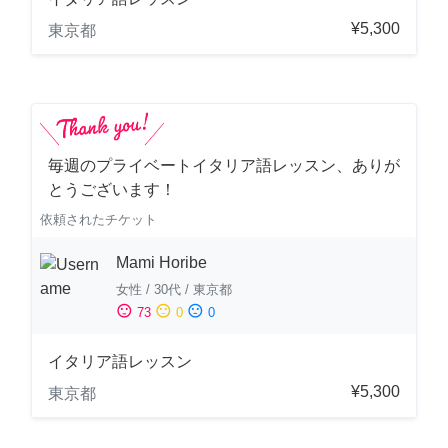
¥5,300
東京都
毎週のプライベートイタリア語レッスン、ありが
とうございます！
依頼されたチケット
Mami Horibe
女性
/
30代
/
東京都
sentiment_satisfied
sentiment_neutral
sentiment_dissatisfied
73
0
0
イタリア語レッスン
¥5,300
東京都