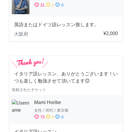
sentiment_satisfied
sentiment_neutral
sentiment_dissatisfied
21
2
0
英語またはドイツ語レッスン致します。
¥2,000
大阪府
イタリア語レッスン、ありがとうございます！い
つも楽しく勉強させて頂いてます😊
依頼されたチケット
Mami Horibe
女性
/
30代
/
東京都
sentiment_satisfied
sentiment_neutral
sentiment_dissatisfied
73
0
0
イタリア語レッスン