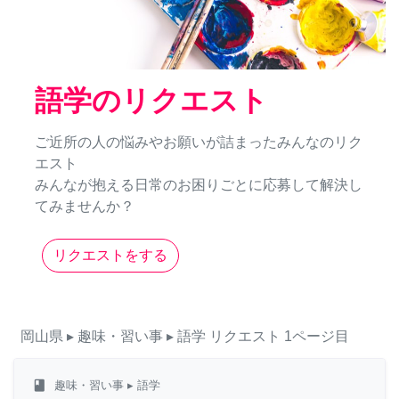
語学のリクエスト
ご近所の人の悩みやお願いが詰まったみんなのリク
エスト
みんなが抱える日常のお困りごとに応募して解決し
てみませんか？
リクエストをする
岡山県
▸ 趣味・習い事
▸ 語学
リクエスト
1ページ目
class
趣味・習い事
▸ 語学