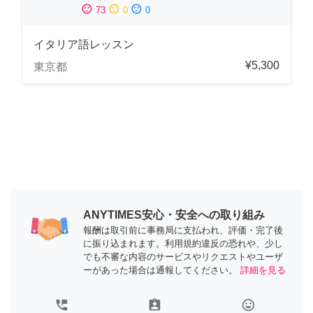
sentiment_satisfied
sentiment_neutral
sentiment_dissatisfied
73
0
0
イタリア語レッスン
¥5,300
東京都
ANYTIMES安心・安全への取り組み
報酬は取引前に事務局に支払われ、評価・完了後
に振り込まれます。利用規約違反の恐れや、少し
でも不審な内容のサービスやリクエストやユーザ
ーがあった場合は通報してください。
詳細を見る
perm_phone_msg
assignment_ind
tag_faces