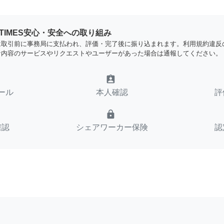
YTIMES安心・安全への取り組み
は取引前に事務局に支払われ、評価・完了後に振り込まれます。利用規約違反
な内容のサービスやリクエストやユーザーがあった場合は通報してください。
assignment_ind
ール
本人確認
評
lock
確認
シェアワーカー保険
認