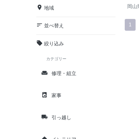
岡山
place
地域
sort
1
並べ替え
local_offer
絞り込み
カテゴリー
weekend
修理・組立
local_laundry_service
家事
local_shipping
引っ越し
home