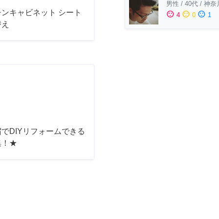
男性
/
40代
/
神奈
チンキャビネット シート
sentiment_satisfied
sentiment_neutral
sentiment_dissatisfied
4
0
1
替え
でDIYリフォームできる
集！★