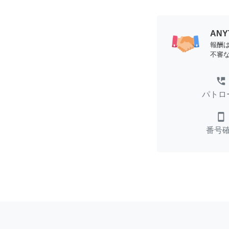
AN
報酬
不審
perm_phone_msg
パトロ
smartphone
番号