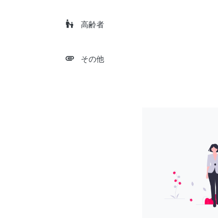
escalator_warning
高齢者
attachment
その他