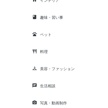
インテリア
class
趣味・習い事
pets
ペット
restaurant
料理
checkroom
美容・ファッション
chat
生活相談
camera_alt
写真・動画制作