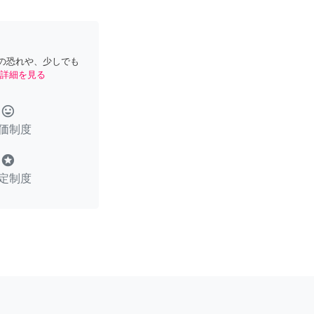
の恐れや、少しでも
詳細を見る
tag_faces
価制度
stars
定制度