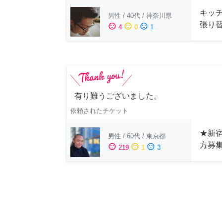
キッ
男性
/
40代
/
神奈川県
張り
sentiment_satisfied
sentiment_neutral
sentiment_dissatisfied
4
0
1
有り難うございました。
依頼されたチケット
★新宿
男性
/
60代
/
東京都
方募
sentiment_satisfied
sentiment_neutral
sentiment_dissatisfied
219
1
3