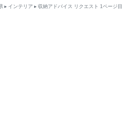
県
▸ インテリア
▸ 収納アドバイス
リクエスト
1ページ目