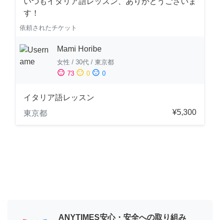
いつもイタリア語レッスン、ありがとうございま
す！
依頼されたチケット
Mami Horibe
女性
/
30代
/
東京都
sentiment_satisfied
sentiment_neutral
sentiment_dissatisfied
73
0
0
イタリア語レッスン
¥5,300
東京都
ANYTIMES安心・安全への取り組み