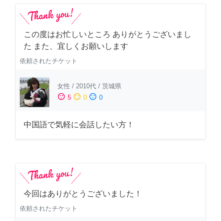
この度はお忙しいところ ありがとうございまし
た また、宜しくお願いします
依頼されたチケット
女性
/
2010代
/
茨城県
sentiment_satisfied
sentiment_neutral
sentiment_dissatisfied
5
0
0
中国語で気軽に会話したい方！
今回はありがとうございました！
依頼されたチケット