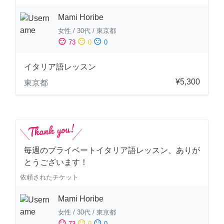
Mami Horibe
女性
/
30代
/
東京都
sentiment_satisfied
sentiment_neutral
sentiment_dissatisfied
73
0
0
イタリア語レッスン
¥5,300
東京都
毎週のプライベートイタリア語レッスン、ありが
とうございます！
依頼されたチケット
Mami Horibe
女性
/
30代
/
東京都
sentiment_satisfied
sentiment_neutral
sentiment_dissatisfied
73
0
0