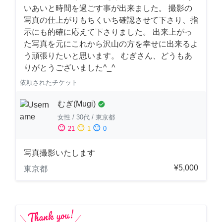
いあいと時間を過ごす事が出来ました。 撮影の
写真の仕上がりもちくいち確認させて下さり、指
示にも的確に応えて下さりました。 出来上がっ
た写真を元にこれから沢山の方を幸せに出来るよ
う頑張りたいと思います。 むぎさん、どうもあ
りがとうございました^_^
依頼されたチケット
むぎ(Mugi)
check_circle
女性
/
30代
/
東京都
sentiment_satisfied
sentiment_neutral
sentiment_dissatisfied
21
1
0
写真撮影いたします
¥5,000
東京都