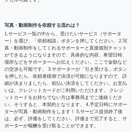
写真・動画制作を依頼する流れは？
1.サービス一覧の中から、受けたいサービス（サポータ
ー）を選び、「依頼相談」ボタンを押してください。 2.写
真・動画制作をしてくれるサポーターと直接個別チャット
ができるようになりますので、具体的な内容、希望日時、
場所などをサポーターへお伝えください。ここで金額など
の交渉も可能です。 3.サポーターが「引き受ける」ボタン
を押したら、依頼者様側で決済が可能になりますので、詳
細が決まりましたら、前払い決済をしてください。お支払
いは、クレジットカードがご利用いただけます。 クレジ
ットカードをお持ちでない方は事務局までご連絡くださ
い。そうすると、本契約となります。 4.予定日時にサポー
ターが写真・動画制作をします！ 5.サービス提供終了後
は、必ず、評価をしてください。評価まで完了すると、サ
ポーターが報酬を受け取ることができます。