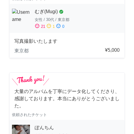
むぎ(Mugi)
check_circle
女性
/
30代
/
東京都
sentiment_satisfied
sentiment_neutral
sentiment_dissatisfied
21
1
0
写真撮影いたします
¥5,000
東京都
大量のアルバムを丁寧にデータ化してくださり、
感謝しております。本当にありがとうございまし
た。
依頼されたチケット
ぽんちん