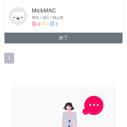
MickMAC
男性
/
40's
/
岡山県
sentiment_satisfied
sentiment_neutral
sentiment_dissatisfied
0
0
0
終了
1