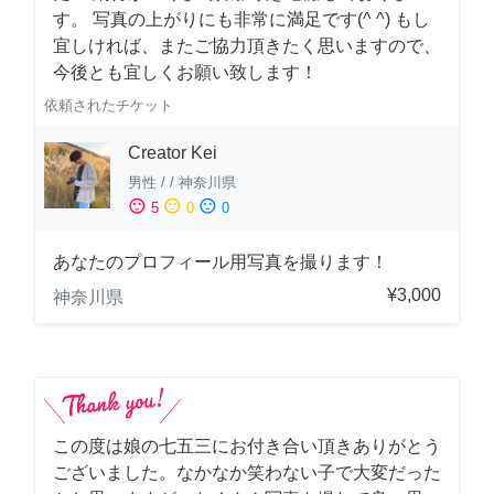
す。 写真の上がりにも非常に満足です(^ ^) もし
宜しければ、またご協力頂きたく思いますので、
今後とも宜しくお願い致します！
依頼されたチケット
Creator Kei
男性
/
/
神奈川県
sentiment_satisfied
sentiment_neutral
sentiment_dissatisfied
5
0
0
あなたのプロフィール用写真を撮ります！
¥3,000
神奈川県
この度は娘の七五三にお付き合い頂きありがとう
ございました。なかなか笑わない子で大変だった