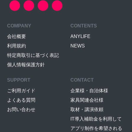
COMPANY
CONTENTS
会社概要
ANYLIFE
利用規約
NEWS
特定商取引に基づく表記
個人情報保護方針
SUPPORT
CONTACT
ご利用ガイド
企業様・自治体様
よくある質問
家具関連会社様
お問い合わせ
取材・講演依頼
IT導入補助金を利用して
アプリ制作を希望される