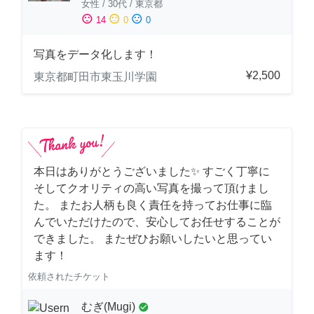
女性
/
30代
/
東京都
sentiment_satisfied
sentiment_neutral
sentiment_dissatisfied
14
0
0
写真をデータ化します！
¥2,500
東京都町田市東玉川学園
本日はありがとうございました✨ すごく丁寧に
そしてクオリティの高い写真を撮って頂けまし
た。 またお人柄も良く責任を持ってお仕事に臨
んでいただけたので、安心してお任せすることが
できました。 またぜひお願いしたいと思ってい
ます！
依頼されたチケット
むぎ(Mugi)
check_circle