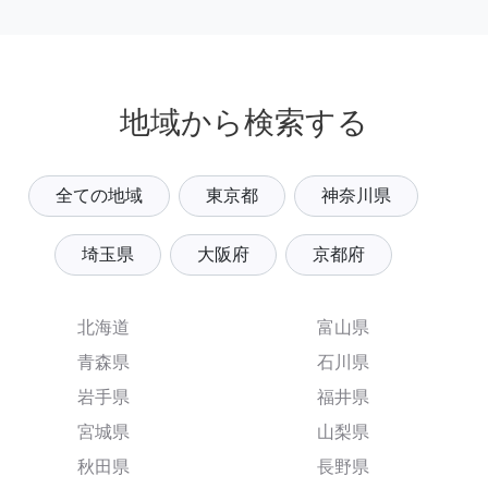
地域から検索する
全ての地域
東京都
神奈川県
埼玉県
大阪府
京都府
北海道
富山県
青森県
石川県
岩手県
福井県
宮城県
山梨県
秋田県
長野県