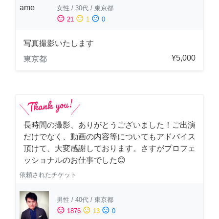
女性
/
30代
/
東京都
sentiment_satisfied
sentiment_neutral
sentiment_dissatisfied
21
1
0
写真撮影いたします
¥5,000
東京都
長時間の撮影、ありがとうございました！ご出演
だけでなく、動画の内容等についてもアドバイス
頂けて、大変感謝しております。さすがプロフェ
ッショナルのお仕事でした😊
依頼されたチケット
男性
/
40代
/
東京都
sentiment_satisfied
sentiment_neutral
sentiment_dissatisfied
1876
13
0