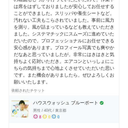
は席をはずしておりましたが安心してお任せする
ことができました。スリッパや養生シートなど、
汚れない工夫もこらされていました。事前に風力
を測り、風が詰まっているなども教えていただき
ました。システマチックにスムーズに進めていた
だいたので、プロフェッショナルにお任せできる
安心感があります。プロフィール写真でも爽やか
だなあと思っていましたが、非常にはきはきと気
持ちよく応対いただき、エアコンといっしょにこ
ちらの気持ちまで心地よくさせていただいた思い
です。また機会がありましたら、ぜひよろしくお
願いいたします。
依頼されたチケット
ハウスウォッシュ ブルーポート
check_circle
男性
/
40代
/
東京都
sentiment_satisfied
sentiment_neutral
sentiment_dissatisfied
8
0
0