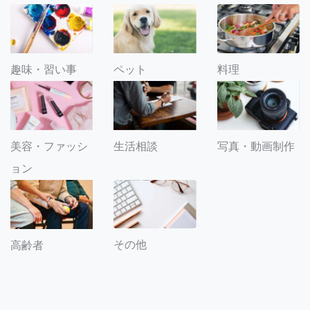
趣味・習い事
ペット
料理
美容・ファッシ
生活相談
写真・動画制作
ョン
その他
高齢者