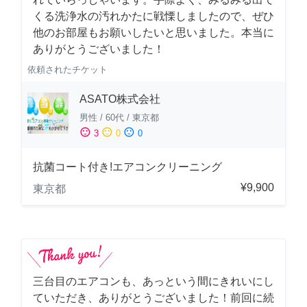
くる洗浄水の汚れかたに戦慄しましたので、ぜひ
他のお部屋もお願いしたいと思いました。本当に
ありがとうございました！
依頼されたチケット
ASATO株式会社
男性
/
60代
/
東京都
sentiment_satisfied
sentiment_neutral
sentiment_dissatisfied
3
0
0
抗菌コート付き!エアコンクリーニング
¥9,900
東京都
三台目のエアコンも、あっという間にきれいにし
ていただき、ありがとうございました！前回に続