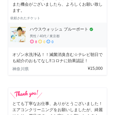
また機会がございましたら、よろしくお願い致し
ます。
依頼されたチケット
ハウスウォッシュ ブルーポート
check_circle
男性
/
40代
/
東京都
sentiment_satisfied
sentiment_neutral
sentiment_dissatisfied
8
0
0
オゾン水洗浄込！！滅菌消臭含む☆テレビ朝日で
も紹介のおもてなし‼コロナに効果認証！
¥15,000
神奈川県
とても丁寧なお仕事、ありがとうございました！
エアコンクリーニングをお願いしましたが、綺麗