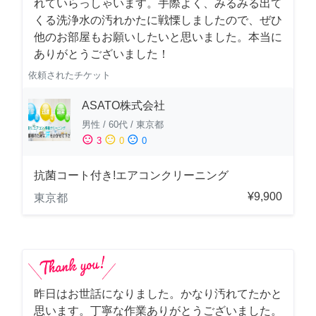
れていらっしゃいます。手際よく、みるみる出て
くる洗浄水の汚れかたに戦慄しましたので、ぜひ
他のお部屋もお願いしたいと思いました。本当に
ありがとうございました！
依頼されたチケット
ASATO株式会社
男性
/
60代
/
東京都
sentiment_satisfied
sentiment_neutral
sentiment_dissatisfied
3
0
0
抗菌コート付き!エアコンクリーニング
¥9,900
東京都
昨日はお世話になりました。かなり汚れてたかと
思います。丁寧な作業ありがとうございました。