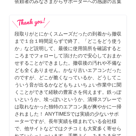
依頼者のみなさまからサポーターへの感謝の言葉
段取りがとにかくスムーズだったの到着から撤収
まで１台１時間足らずで終了、「どこをどう使う
か」など説明して、最後に使用箇所を確認すると
ころまでフォローして頂けたので安心しておまか
せすることができました。撤収後の汚れや不備な
ども全くありません。かなり古いエアコンだった
のですが、どこが脆くなっているか、どうしてこ
ういう音が出るかなどもちょいちょい作業中に聞
くことができて経験の豊富さを伺えます。鉄っぽ
いというか、埃っぽいというか、清掃スプレーで
は取れなかった独特のエアコン臭が爽やかに一掃
されました！ ANYTIMESでは実績の少ないサポ
ーターですが、長年実績を積まれている会社様
で、他サイトなどではクチコミも大変多く寄せら
れていらっしゃいます。手際よく、みるみる出て