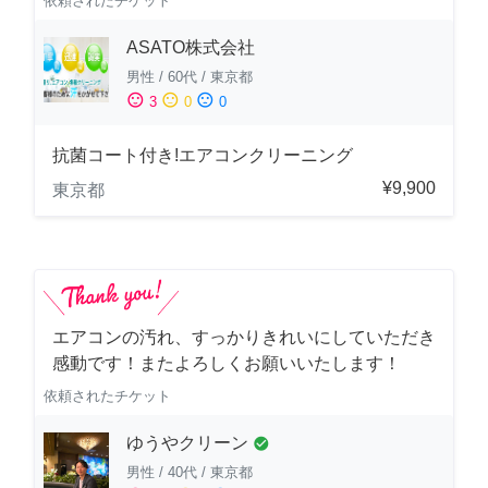
依頼されたチケット
ASATO株式会社
男性
/
60代
/
東京都
sentiment_satisfied
sentiment_neutral
sentiment_dissatisfied
3
0
0
抗菌コート付き!エアコンクリーニング
¥9,900
東京都
エアコンの汚れ、すっかりきれいにしていただき
感動です！またよろしくお願いいたします！
依頼されたチケット
ゆうやクリーン
check_circle
男性
/
40代
/
東京都