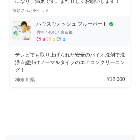
になり、満足です。また宜しくお願いします！
依頼されたチケット
ハウスウォッシュ ブルーポート
check_circle
男性
/
40代
/
東京都
sentiment_satisfied
sentiment_neutral
sentiment_dissatisfied
8
0
0
テレビでも取り上げられた安全のバイオ洗剤で洗
浄☆壁掛けノーマルタイプのエアコンクリーニン
グ！
¥12,000
神奈川県