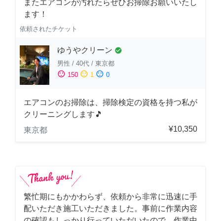
またエアコンが汚れたらぜひお掃除お願いいたし
ます！
依頼されたチケット
ゆうやクリーン
check_circle
男性
/
40代
/
東京都
sentiment_satisfied
sentiment_neutral
sentiment_dissatisfied
150
1
0
エアコンのお掃除は、掃除検定の資格を持つ私が
クリーニングします🎵
¥10,350
東京都
繁忙期にもかかわらず、依頼から非常に迅速に手
配いただき施工いただきました。事前に作業内容
の確認もしっかり行っていただいたので、作業中