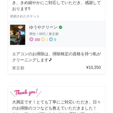
き、きめ細やかにご対応していただき、感謝して
おります‼️
依頼されたチケット
ゆうやクリーン
check_circle
男性
/
40代
/
東京都
sentiment_satisfied
sentiment_neutral
sentiment_dissatisfied
150
1
0
エアコンのお掃除は、掃除検定の資格を持つ私が
クリーニングします🎵
¥10,350
東京都
大満足です！とても丁寧にご対応いただき、日々
のお掃除のコツなども教えていただきました！