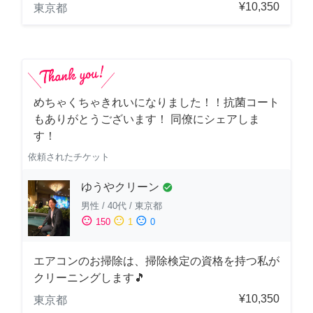
¥10,350
東京都
めちゃくちゃきれいになりました！！抗菌コート
もありがとうございます！ 同僚にシェアしま
す！
依頼されたチケット
ゆうやクリーン
check_circle
男性
/
40代
/
東京都
sentiment_satisfied
sentiment_neutral
sentiment_dissatisfied
150
1
0
エアコンのお掃除は、掃除検定の資格を持つ私が
クリーニングします🎵
¥10,350
東京都