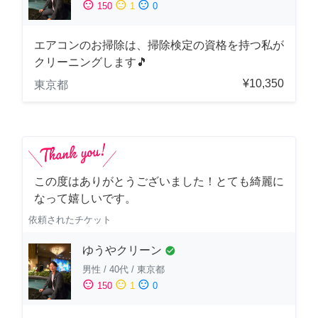
sentiment_satisfied
sentiment_neutral
sentiment_dissatisfied
150
1
0
エアコンのお掃除は、掃除検定の資格を持つ私が
クリーニングします🎵
¥10,350
東京都
この度はありがとうございました！とても綺麗に
なって嬉しいです。
依頼されたチケット
ゆうやクリーン
check_circle
男性
/
40代
/
東京都
sentiment_satisfied
sentiment_neutral
sentiment_dissatisfied
150
1
0