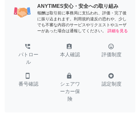
ANYTIMES安心・安全への取り組み
報酬は取引前に事務局に支払われ、評価・完了後
に振り込まれます。利用規約違反の恐れや、少し
でも不審な内容のサービスやリクエストやユーザ
ーがあった場合は通報してください。
詳細を見る
perm_phone_msg
assignment_ind
tag_faces
パトロー
本人確認
評価制度
ル
smartphone
lock
stars
番号確認
シェアワ
認定制度
ーカー保
険