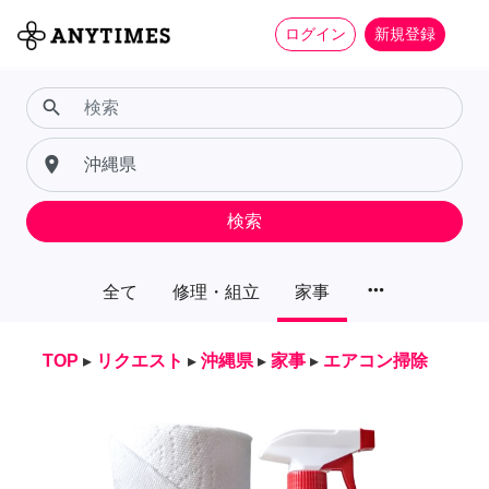
ログイン
新規登録
search
place
検索
more_horiz
全て
修理・組立
家事
TOP
▸
リクエスト
▸
沖縄県
▸
家事
▸
エアコン掃除