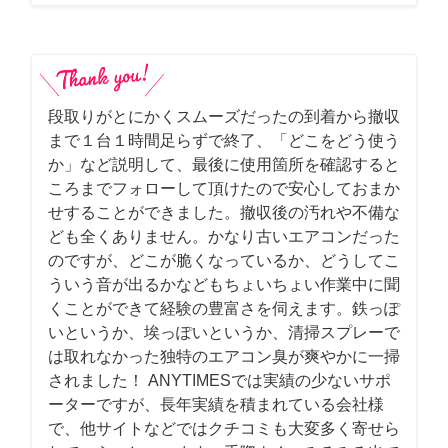
段取りがとにかくスムーズだったの到着から撤収
まで１台１時間足らずで終了、「どこをどう使う
か」など説明して、最後に使用箇所を確認すると
ころまでフォローして頂けたので安心しておまか
せすることができました。撤収後の汚れや不備な
ども全くありません。かなり古いエアコンだった
のですが、どこが脆くなっているか、どうしてこ
ういう音が出るかなどもちょいちょい作業中に聞
くことができて経験の豊富さを伺えます。鉄っぽ
いというか、埃っぽいというか、清掃スプレーで
は取れなかった独特のエアコン臭が爽やかに一掃
されました！ ANYTIMESでは実績の少ないサポ
ーターですが、長年実績を積まれている会社様
で、他サイトなどではクチコミも大変多く寄せら