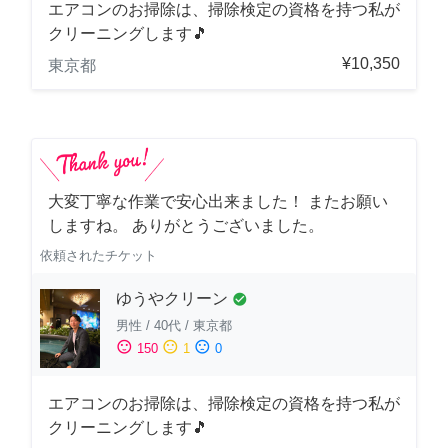
エアコンのお掃除は、掃除検定の資格を持つ私が
クリーニングします🎵
¥10,350
東京都
大変丁寧な作業で安心出来ました！ またお願い
しますね。 ありがとうございました。
依頼されたチケット
ゆうやクリーン
check_circle
男性
/
40代
/
東京都
sentiment_satisfied
sentiment_neutral
sentiment_dissatisfied
150
1
0
エアコンのお掃除は、掃除検定の資格を持つ私が
クリーニングします🎵