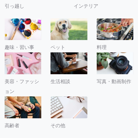
引っ越し
インテリア
趣味・習い事
ペット
料理
美容・ファッシ
生活相談
写真・動画制作
ョン
その他
高齢者