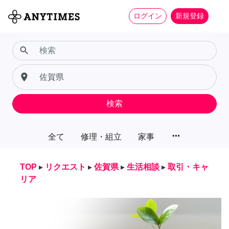
ログイン
新規登録
search
place
検索
more_horiz
全て
修理・組立
家事
TOP
▸
リクエスト
▸
佐賀県
▸
生活相談
▸
取引・キャ
リア