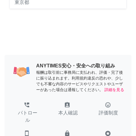
東京都
ANYTIMES安心・安全への取り組み
報酬は取引前に事務局に支払われ、評価・完了後
に振り込まれます。利用規約違反の恐れや、少し
でも不審な内容のサービスやリクエストやユーザ
ーがあった場合は通報してください。
詳細を見る
perm_phone_msg
assignment_ind
tag_faces
パトロー
本人確認
評価制度
ル
smartphone
lock
stars