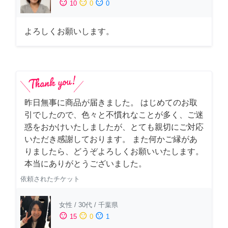
sentiment_satisfied
sentiment_neutral
sentiment_dissatisfied
10
0
0
よろしくお願いします。
昨日無事に商品が届きました。 はじめてのお取
引でしたので、色々と不慣れなことが多く、ご迷
惑をおかけいたしましたが、とても親切にご対応
いただき感謝しております。 また何かご縁があ
りましたら、どうぞよろしくお願いいたします。
本当にありがとうございました。
依頼されたチケット
女性
/
30代
/
千葉県
sentiment_satisfied
sentiment_neutral
sentiment_dissatisfied
15
0
1