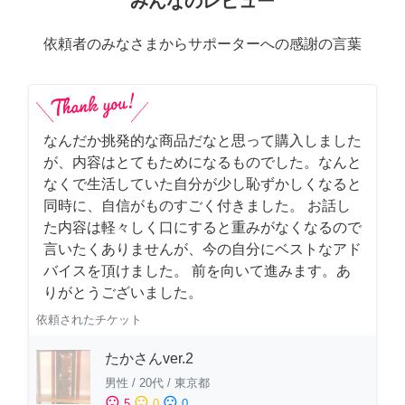
みんなのレビュー
依頼者のみなさまからサポーターへの感謝の言葉
なんだか挑発的な商品だなと思って購入しました
が、内容はとてもためになるものでした。なんと
なくで生活していた自分が少し恥ずかしくなると
同時に、自信がものすごく付きました。 お話し
た内容は軽々しく口にすると重みがなくなるので
言いたくありませんが、今の自分にベストなアド
バイスを頂けました。 前を向いて進みます。あ
りがとうございました。
依頼されたチケット
たかさんver.2
男性
/
20代
/
東京都
sentiment_satisfied
sentiment_neutral
sentiment_dissatisfied
5
0
0