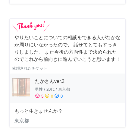
やりたいことについての相談をできる人がなかな
か周りにいなかったので、 話せてとてもすっき
りしました。 また今後の方向性まで決められた
のでこれから前向きに進んでいこうと思います！
依頼されたチケット
たかさんver.2
男性
/
20代
/
東京都
sentiment_satisfied
sentiment_neutral
sentiment_dissatisfied
5
0
0
もっと生きませんか？
東京都