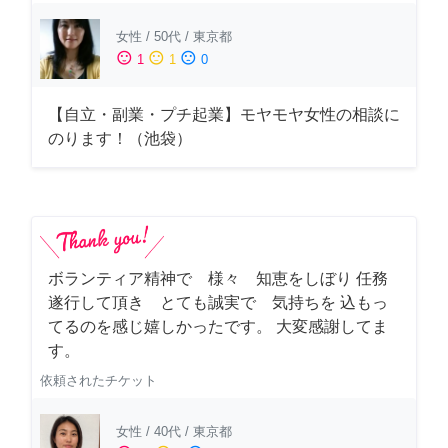
女性
/
50代
/
東京都
sentiment_satisfied
sentiment_neutral
sentiment_dissatisfied
1
1
0
【自立・副業・プチ起業】モヤモヤ女性の相談に
のります！（池袋）
ボランティア精神で 様々 知恵をしぼり 任務
遂行して頂き とても誠実で 気持ちを 込もっ
てるのを感じ嬉しかったです。 大変感謝してま
す。
依頼されたチケット
女性
/
40代
/
東京都