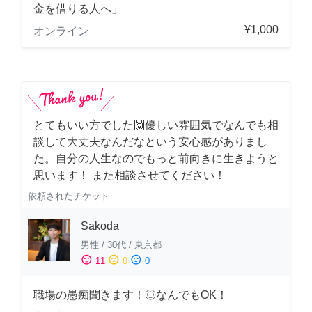
金を借りる人へ」
¥1,000
オンライン
とてもいい方でした🙌優しい雰囲気でなんでも相
談して大丈夫なんだなという安心感がありまし
た。自分の人生なのでもっと前向きに生きようと
思います！ また相談させてください！
依頼されたチケット
Sakoda
男性
/
30代
/
東京都
sentiment_satisfied
sentiment_neutral
sentiment_dissatisfied
11
0
0
職場の愚痴聞きます！◎なんでもOK！