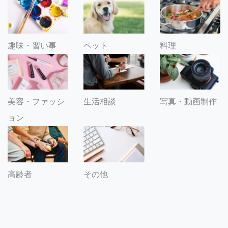
趣味・習い事
ペット
料理
美容・ファッシ
生活相談
写真・動画制作
ョン
その他
高齢者