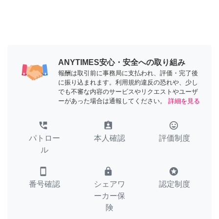
ANYTIMES安心・安全への取り組み
報酬は取引前に事務局に支払われ、評価・完了後
に振り込まれます。利用規約違反の恐れや、少し
でも不審な内容のサービスやリクエストやユーザ
ーがあった場合は通報してください。
詳細を見る
perm_phone_msg
assignment_ind
tag_faces
パトロー
本人確認
評価制度
ル
smartphone
lock
stars
番号確認
シェアワ
認定制度
ーカー保
険