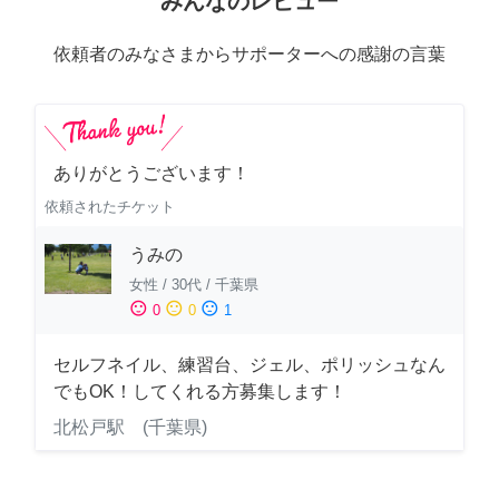
みんなのレビュー
依頼者のみなさまからサポーターへの感謝の言葉
ありがとうございます！
依頼されたチケット
うみの
女性
/
30代
/
千葉県
sentiment_satisfied
sentiment_neutral
sentiment_dissatisfied
0
0
1
セルフネイル、練習台、ジェル、ポリッシュなん
でもOK！してくれる方募集します！
北松戸駅 (千葉県)