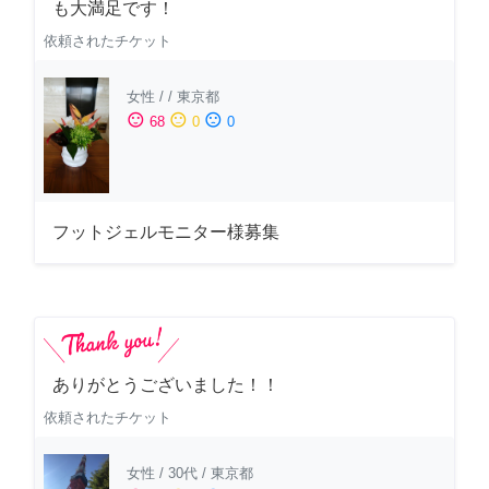
も大満足です！
依頼されたチケット
女性
/
/
東京都
sentiment_satisfied
sentiment_neutral
sentiment_dissatisfied
68
0
0
フットジェルモニター様募集
ありがとうございました！！
依頼されたチケット
女性
/
30代
/
東京都