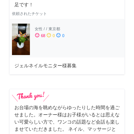
足です！
依頼されたチケット
女性
/
/
東京都
sentiment_satisfied
sentiment_neutral
sentiment_dissatisfied
68
0
0
ジェルネイルモニター様募集
お台場の海を眺めながらゆったりした時間を過ご
せました。オーナー様はお子様がいるとは思えな
い可愛らしい方で、ワンコの話題など会話も楽し
ませていただきました。 ネイル、マッサージと