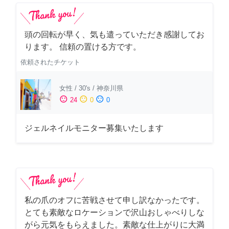
頭の回転が早く、気も遣っていただき感謝してお
ります。 信頼の置ける方です。
依頼されたチケット
女性
/
30's
/
神奈川県
sentiment_satisfied
sentiment_neutral
sentiment_dissatisfied
24
0
0
ジェルネイルモニター募集いたします
私の爪のオフに苦戦させて申し訳なかったです。
とても素敵なロケーションで沢山おしゃべりしな
がら元気をもらえました。素敵な仕上がりに大満