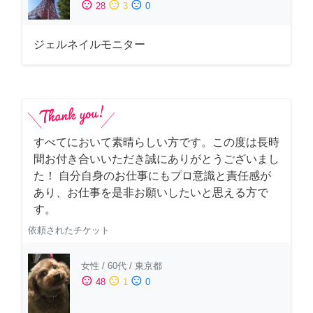
sentiment_satisfied
sentiment_neutral
sentiment_dissatisfied
28
3
0
ジェルネイルモニター
すべてにおいて素晴らしい方です。この度は長時
間お付き合いいただき誠にありがとうございまし
た！ 自分自身のお仕事にもプロ意識と責任感が
あり、お仕事を是非お願いしたいと思える方で
す。
依頼されたチケット
女性
/
60代
/
東京都
sentiment_satisfied
sentiment_neutral
sentiment_dissatisfied
48
1
0