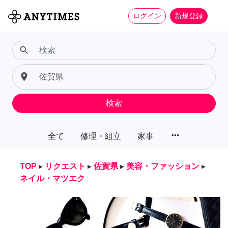
ログイン
新規登録
search
place
検索
more_horiz
全て
修理・組立
家事
TOP
▸
リクエスト
▸
佐賀県
▸
美容・ファッション
▸
ネイル・マツエク