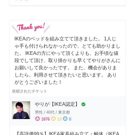
IKEAのベッドを組み立てて頂きました。 1人じ
ゃ手も付けられなかったので、とても助かりまし
た。 IKEAの方にやって頂くよりも、お手頃な値
段でして頂け、取り掛かりも早くてやりがさんに
お願いして良かったです。 また、機会がありま
したら、利用させて頂きたいと思います。 あり
がとうございました！
依頼されたチケット
やりが【IKEA認定】
check_circle
男性
/
40代
/
東京都
sentiment_satisfied
sentiment_neutral
sentiment_dissatisfied
1876
13
0
【高評価99％】IKEA家具組み立て・解体（IKEA