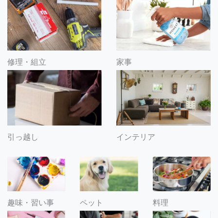
修理・組立
家事
引っ越し
インテリア
趣味・習い事
ペット
料理