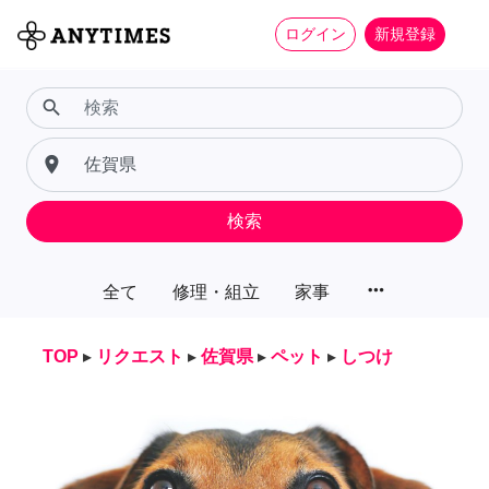
ログイン
新規登録
search
place
検索
more_horiz
全て
修理・組立
家事
TOP
▸
リクエスト
▸
佐賀県
▸
ペット
▸
しつけ