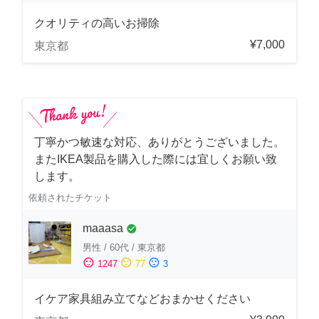
クオリティの高いお掃除
¥7,000
東京都
丁寧かつ敏速な対応、ありがとうございました。
またIKEA製品を購入した際には宜しくお願い致
します。
依頼されたチケット
maaasa
check_circle
男性
/
60代
/
東京都
sentiment_satisfied
sentiment_neutral
sentiment_dissatisfied
1247
77
3
イケア家具組み立てなどおまかせください