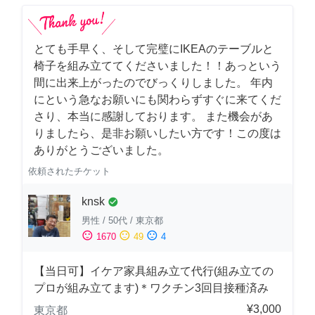
とても手早く、そして完璧にIKEAのテーブルと
椅子を組み立ててくださいました！！あっという
間に出来上がったのでびっくりしました。 年内
にという急なお願いにも関わらずすぐに来てくだ
さり、本当に感謝しております。 また機会があ
りましたら、是非お願いしたい方です！この度は
ありがとうございました。
依頼されたチケット
knsk
check_circle
男性
/
50代
/
東京都
sentiment_satisfied
sentiment_neutral
sentiment_dissatisfied
1670
49
4
【当日可】イケア家具組み立て代行(組み立ての
プロが組み立てます)＊ワクチン3回目接種済み
¥3,000
東京都