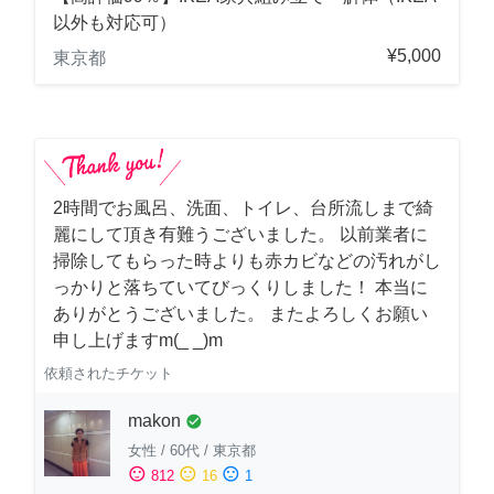
以外も対応可）
¥5,000
東京都
2時間でお風呂、洗面、トイレ、台所流しまで綺
麗にして頂き有難うございました。 以前業者に
掃除してもらった時よりも赤カビなどの汚れがし
っかりと落ちていてびっくりしました！ 本当に
ありがとうございました。 またよろしくお願い
申し上げますm(_ _)m
依頼されたチケット
makon
check_circle
女性
/
60代
/
東京都
sentiment_satisfied
sentiment_neutral
sentiment_dissatisfied
812
16
1