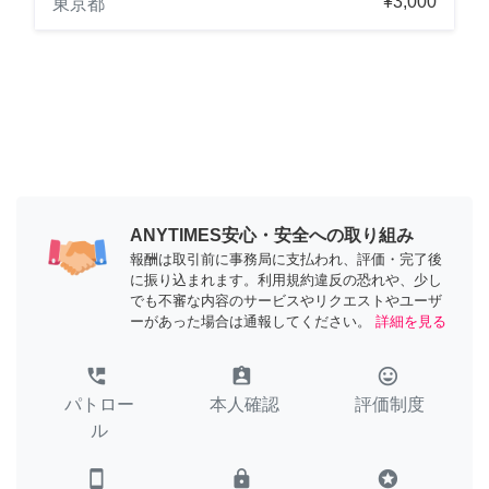
¥3,000
東京都
ANYTIMES安心・安全への取り組み
報酬は取引前に事務局に支払われ、評価・完了後
に振り込まれます。利用規約違反の恐れや、少し
でも不審な内容のサービスやリクエストやユーザ
ーがあった場合は通報してください。
詳細を見る
perm_phone_msg
assignment_ind
tag_faces
パトロー
本人確認
評価制度
ル
smartphone
lock
stars