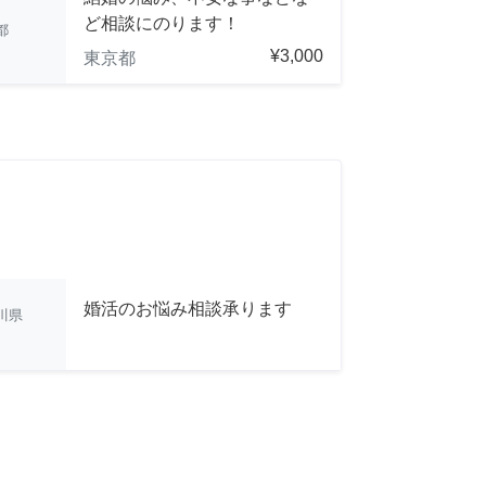
ど相談にのります！
都
¥3,000
東京都
婚活のお悩み相談承ります
川県