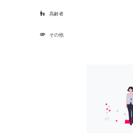
escalator_warning
高齢者
attachment
その他