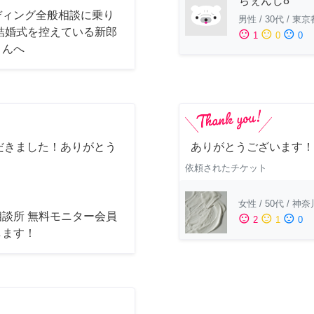
ちぇんじ8
ディング全般相談に乗り
男性
/
30代
/
東京
 結婚式を控えている新郎
sentiment_satisfied
sentiment_neutral
sentiment_dissatisfied
1
0
0
さんへ
だきました！ありがとう
ありがとうございます！
依頼されたチケット
女性
/
50代
/
神奈
相談所 無料モニター会員
sentiment_satisfied
sentiment_neutral
sentiment_dissatisfied
2
1
0
します！