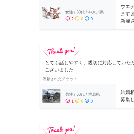
ウエ
女性
/
30代
/
神奈川県
ます
sentiment_satisfied
sentiment_neutral
sentiment_dissatisfied
2
0
0
新婦
とても話しやすく、親切に対応していた
ございました
依頼されたチケット
結婚
男性
/
50代
/
群馬県
募集
sentiment_satisfied
sentiment_neutral
sentiment_dissatisfied
1
0
0