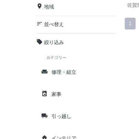
佐賀
place
地域
sort
1
並べ替え
local_offer
絞り込み
カテゴリー
weekend
修理・組立
local_laundry_service
家事
local_shipping
引っ越し
home
インテリア