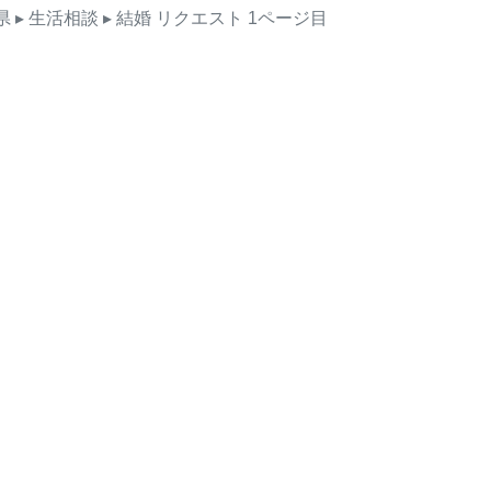
県
▸ 生活相談
▸ 結婚
リクエスト
1ページ目