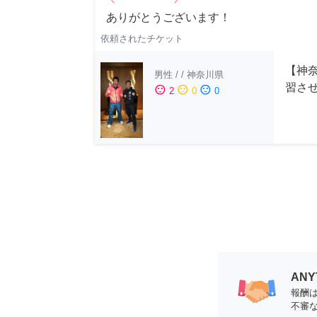
ありがとうございます！
依頼されたチケット
【神
男性
/
/
神奈川県
習さ
sentiment_satisfied
sentiment_neutral
sentiment_dissatisfied
2
0
0
AN
報酬
不審