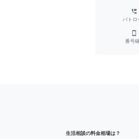
perm_phone_msg
パトロ
smartphone
番号
生活相談の料金相場は？