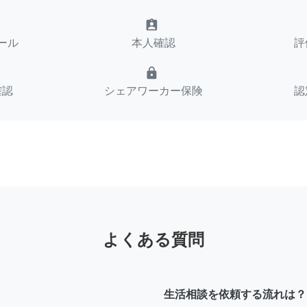
assignment_ind
ール
本人確認
評
lock
確認
シェアワーカー保険
認
よくある質問
生活相談を依頼する流れは？