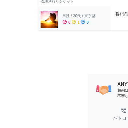
依頼されたチケット
将棋教
男性
/
30代
/
東京都
sentiment_satisfied
sentiment_neutral
sentiment_dissatisfied
6
1
0
AN
報酬
不審
perm_phone_msg
パトロ