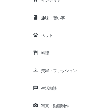
インテリア
class
趣味・習い事
pets
ペット
restaurant
料理
checkroom
美容・ファッション
chat
生活相談
camera_alt
写真・動画制作