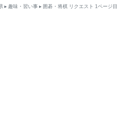
県
▸ 趣味・習い事
▸ 囲碁・将棋
リクエスト
1ページ目