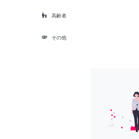
escalator_warning
高齢者
attachment
その他