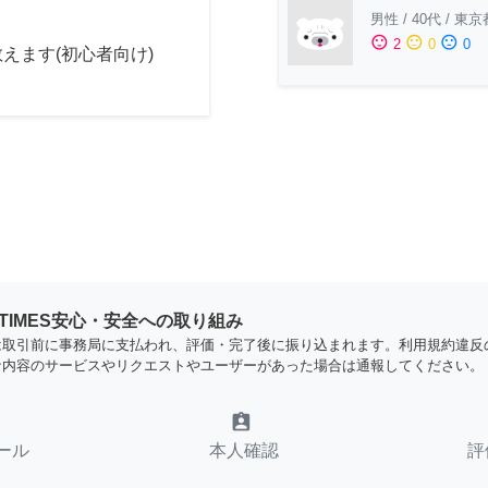
男性
/
40代
/
東京
sentiment_satisfied
sentiment_neutral
sentiment_dissatisfied
2
0
0
えます(初心者向け)
YTIMES安心・安全への取り組み
は取引前に事務局に支払われ、評価・完了後に振り込まれます。利用規約違反
な内容のサービスやリクエストやユーザーがあった場合は通報してください。
assignment_ind
ール
本人確認
評