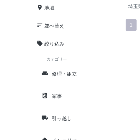
埼玉
place
地域
sort
1
並べ替え
local_offer
絞り込み
カテゴリー
weekend
修理・組立
local_laundry_service
家事
local_shipping
引っ越し
home