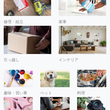
修理・組立
家事
引っ越し
インテリア
趣味・習い事
ペット
料理