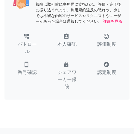
報酬は取引前に事務局に支払われ、評価・完了後
に振り込まれます。利用規約違反の恐れや、少し
でも不審な内容のサービスやリクエストやユーザ
ーがあった場合は通報してください。
詳細を見る
perm_phone_msg
assignment_ind
tag_faces
パトロー
本人確認
評価制度
ル
smartphone
lock
stars
番号確認
シェアワ
認定制度
ーカー保
険