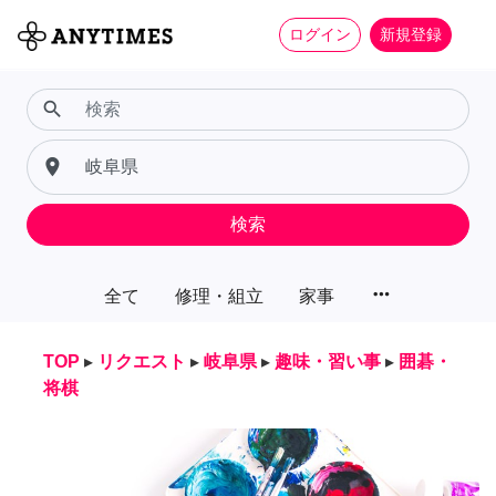
ログイン
新規登録
search
place
検索
more_horiz
全て
修理・組立
家事
TOP
▸
リクエスト
▸
岐阜県
▸
趣味・習い事
▸
囲碁・
将棋