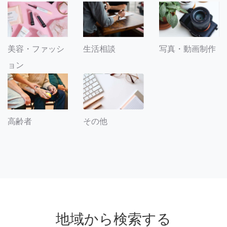
美容・ファッシ
生活相談
写真・動画制作
ョン
その他
高齢者
地域から検索する