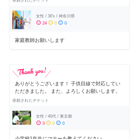
依頼されたチケット
女性
/
30's
/
神奈川県
sentiment_satisfied
sentiment_neutral
sentiment_dissatisfied
24
0
0
家庭教師お願いします
ありがとうございます！ 子供目線で対応してい
ただきました。 また、よろしくお願いします。
依頼されたチケット
女性
/
40代
/
東京都
sentiment_satisfied
sentiment_neutral
sentiment_dissatisfied
3
0
0
小学校1年生にマナーを教えてください