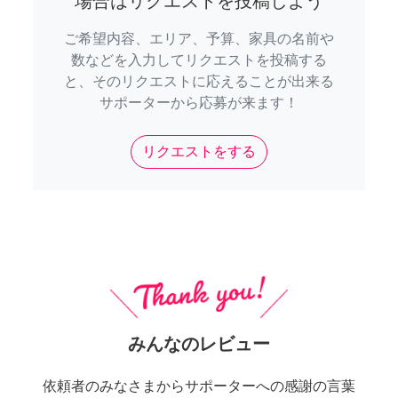
場合はリクエストを投稿しよう
ご希望内容、エリア、予算、家具の名前や
数などを入力してリクエストを投稿する
と、そのリクエストに応えることが出来る
サポーターから応募が来ます！
リクエストをする
みんなのレビュー
依頼者のみなさまからサポーターへの感謝の言葉