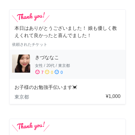
本日はありがとうございました！ 娘も優しく教
えくれて良かったと喜んでました！
依頼されたチケット
きづななこ
女性
/
20代
/
東京都
sentiment_satisfied
sentiment_neutral
sentiment_dissatisfied
7
0
0
お子様のお勉強手伝います💓
¥1,000
東京都