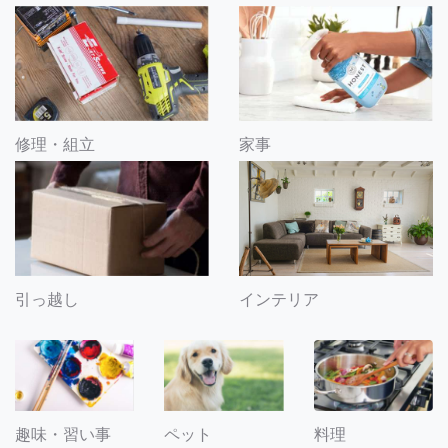
修理・組立
家事
引っ越し
インテリア
趣味・習い事
ペット
料理