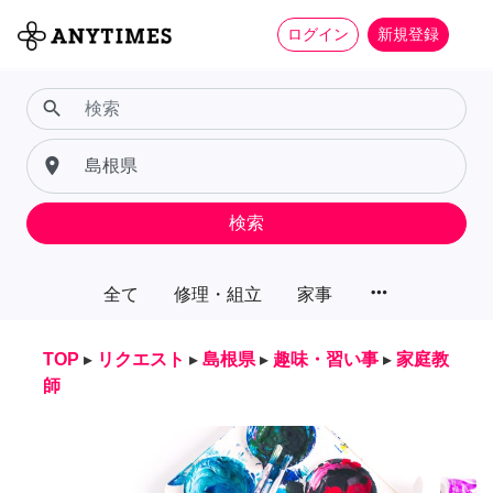
ログイン
新規登録
search
place
検索
more_horiz
全て
修理・組立
家事
TOP
▸
リクエスト
▸
島根県
▸
趣味・習い事
▸
家庭教
師