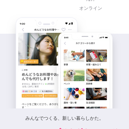
オンライン
みんなでつくる、新しい暮らしかた。