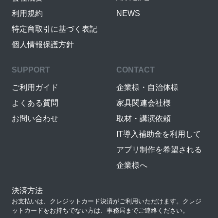
利用規約
NEWS
特定商取引に基づく表記
個人情報保護方針
SUPPORT
CONTACT
ご利用ガイド
企業様・自治体様
よくある質問
家具関連会社様
お問い合わせ
取材・講演依頼
IT導入補助金を利用して
アプリ制作を希望される
企業様へ
決済方法
お支払いは、クレジットカード決済がご利用いただけます。クレジ
ットカードをお持ちでない方は、事務局までご連絡ください。