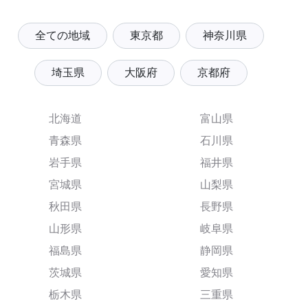
全ての地域
東京都
神奈川県
埼玉県
大阪府
京都府
北海道
富山県
青森県
石川県
岩手県
福井県
宮城県
山梨県
秋田県
長野県
山形県
岐阜県
福島県
静岡県
茨城県
愛知県
栃木県
三重県