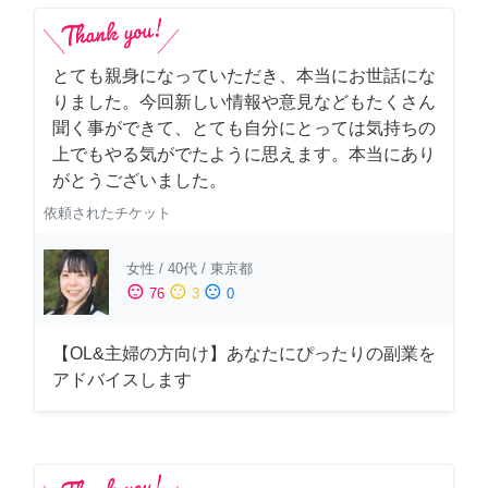
とても親身になっていただき、本当にお世話にな
りました。今回新しい情報や意見などもたくさん
聞く事ができて、とても自分にとっては気持ちの
上でもやる気がでたように思えます。本当にあり
がとうございました。
依頼されたチケット
女性
/
40代
/
東京都
sentiment_satisfied
sentiment_neutral
sentiment_dissatisfied
76
3
0
【OL&主婦の方向け】あなたにぴったりの副業を
アドバイスします