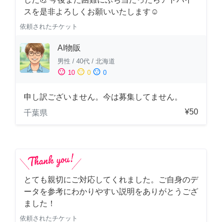
スを是非よろしくお願いいたします☺️
依頼されたチケット
AI物販
男性
/
40代
/
北海道
sentiment_satisfied
sentiment_neutral
sentiment_dissatisfied
10
0
0
申し訳ございません。今は募集してません。
¥50
千葉県
とても親切にご対応してくれました。ご自身のデ
ータを参考にわかりやすい説明をありがとうござ
ました！
依頼されたチケット