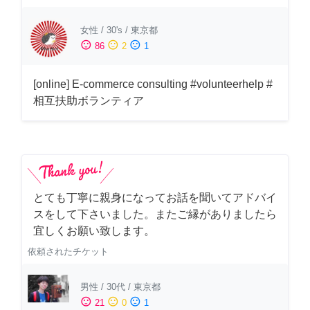
女性
/
30's
/
東京都
sentiment_satisfied
sentiment_neutral
sentiment_dissatisfied
86
2
1
[online] E-commerce consulting #volunteerhelp #
相互扶助ボランティア
とても丁寧に親身になってお話を聞いてアドバイ
スをして下さいました。またご縁がありましたら
宜しくお願い致します。
依頼されたチケット
男性
/
30代
/
東京都
sentiment_satisfied
sentiment_neutral
sentiment_dissatisfied
21
0
1