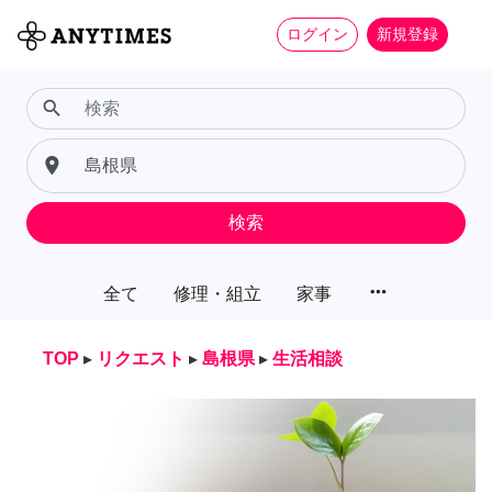
ログイン
新規登録
search
place
検索
more_horiz
全て
修理・組立
家事
TOP
▸
リクエスト
▸
島根県
▸
生活相談