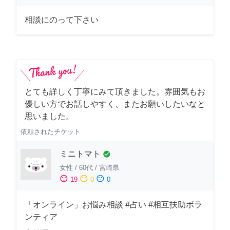
相談にのって下さい
とても詳しく丁寧にみて頂きました。雰囲気もお
優しい方でお話しやすく、またお願いしたいなと
思いました。
依頼されたチケット
ミニトマト
check_circle
女性
/
60代
/
宮崎県
sentiment_satisfied
sentiment_neutral
sentiment_dissatisfied
19
0
0
「オンライン」お悩み相談 #占い #相互扶助ボラ
ンティア