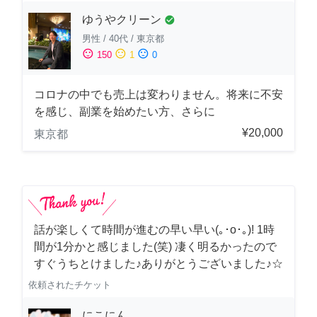
ゆうやクリーン
check_circle
男性
/
40代
/
東京都
sentiment_satisfied
sentiment_neutral
sentiment_dissatisfied
150
1
0
コロナの中でも売上は変わりません。将来に不安
を感じ、副業を始めたい方、さらに
¥20,000
東京都
話が楽しくて時間が進むの早い早い(｡･о･｡)! 1時
間が1分かと感じました(笑) 凄く明るかったので
すぐうちとけました♪ありがとうございました♪☆
依頼されたチケット
にこにん