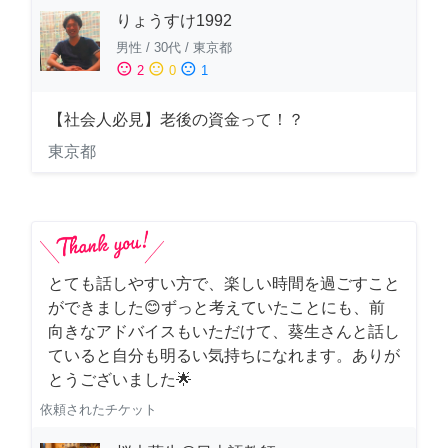
りょうすけ1992
男性
/
30代
/
東京都
sentiment_satisfied
sentiment_neutral
sentiment_dissatisfied
2
0
1
【社会人必見】老後の資金って！？
東京都
とても話しやすい方で、楽しい時間を過ごすこと
ができました😊ずっと考えていたことにも、前
向きなアドバイスもいただけて、葵生さんと話し
ていると自分も明るい気持ちになれます。ありが
とうございました🌟
依頼されたチケット