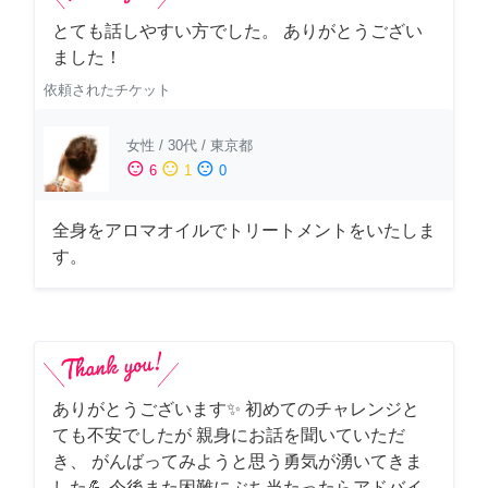
とても話しやすい方でした。 ありがとうござい
ました！
依頼されたチケット
女性
/
30代
/
東京都
sentiment_satisfied
sentiment_neutral
sentiment_dissatisfied
6
1
0
全身をアロマオイルでトリートメントをいたしま
す。
ありがとうございます✨ 初めてのチャレンジと
ても不安でしたが 親身にお話を聞いていただ
き、 がんばってみようと思う勇気が湧いてきま
した💪 今後また困難にぶち当たったらアドバイ