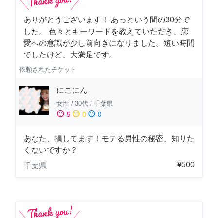
ありがとうございます！ あっという間の30分で
した。 色々とキーワードを教えていただき、恋
愛への意識が少し前向きになりました。短い時間
でしたけど、大満足です。
依頼されたチケット
にこにん
女性
/
30代
/
千葉県
sentiment_satisfied
sentiment_neutral
sentiment_dissatisfied
5
0
0
あなた、損してます！モテる男性の秘密、知りた
くないですか？
¥500
千葉県