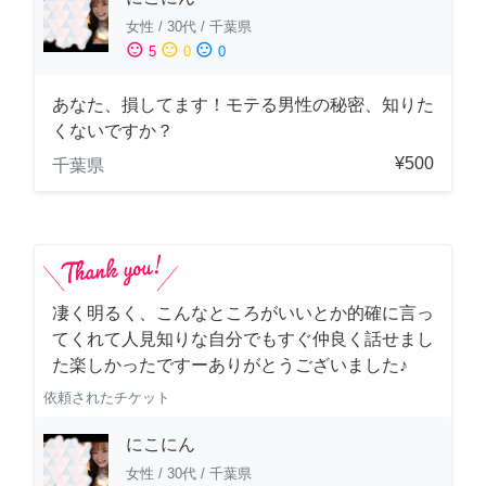
女性
/
30代
/
千葉県
sentiment_satisfied
sentiment_neutral
sentiment_dissatisfied
5
0
0
あなた、損してます！モテる男性の秘密、知りた
くないですか？
¥500
千葉県
凄く明るく、こんなところがいいとか的確に言っ
てくれて人見知りな自分でもすぐ仲良く話せまし
た楽しかったですーありがとうございました♪
依頼されたチケット
にこにん
女性
/
30代
/
千葉県