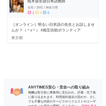
桜木葵生@日本語教師
女性
/
30代
/
神奈川県
sentiment_satisfied
sentiment_neutral
sentiment_dissatisfied
1
0
0
［オンライン］明るい日本語の先生とお話しませ
んか？（＾ν＾） #相互扶助ボランティア
東京都
ANYTIMES安心・安全への取り組み
報酬は取引前に事務局に支払われ、評価・完了後
に振り込まれます。利用規約違反の恐れや、少し
でも不審な内容のサービスやリクエストやユーザ
ーがあった場合は通報してください。
詳細を見る