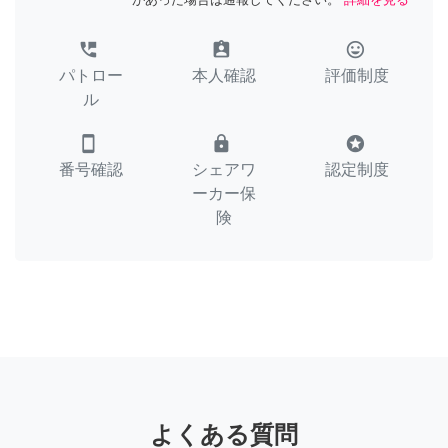
perm_phone_msg
assignment_ind
tag_faces
パトロー
本人確認
評価制度
ル
smartphone
lock
stars
番号確認
シェアワ
認定制度
ーカー保
険
よくある質問