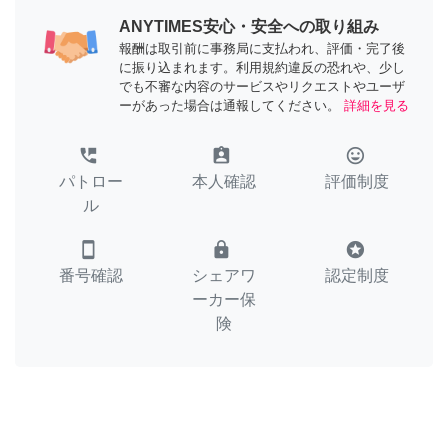
ANYTIMES安心・安全への取り組み
報酬は取引前に事務局に支払われ、評価・完了後
に振り込まれます。利用規約違反の恐れや、少し
でも不審な内容のサービスやリクエストやユーザ
ーがあった場合は通報してください。
詳細を見る
perm_phone_msg
assignment_ind
tag_faces
パトロー
本人確認
評価制度
ル
smartphone
lock
stars
番号確認
シェアワ
認定制度
ーカー保
険