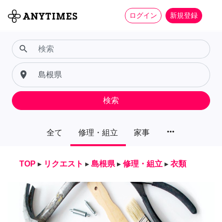
ログイン
新規登録
search
place
検索
more_horiz
全て
修理・組立
家事
TOP
▸
リクエスト
▸
島根県
▸
修理・組立
▸
衣類