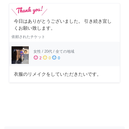
今日はありがとうございました。 引き続き宜し
くお願い致します。
依頼されたチケット
女性
/
20代
/
全ての地域
sentiment_satisfied
sentiment_neutral
sentiment_dissatisfied
2
0
0
衣服のリメイクをしていただきたいです。