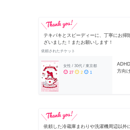
テキパキとスピーディーに、丁寧にお掃
ざいました！またお願いします！
依頼されたチケット
ADH
女性
/
30代
/
東京都
方向
sentiment_satisfied
sentiment_neutral
sentiment_dissatisfied
27
2
1
依頼した冷蔵庫まわりや洗濯機周辺以外