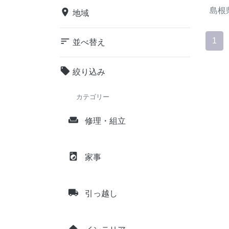
島根
place
地域
sort
1
並べ替え
local_offer
絞り込み
カテゴリー
weekend
修理・組立
local_laundry_service
家事
local_shipping
引っ越し
home