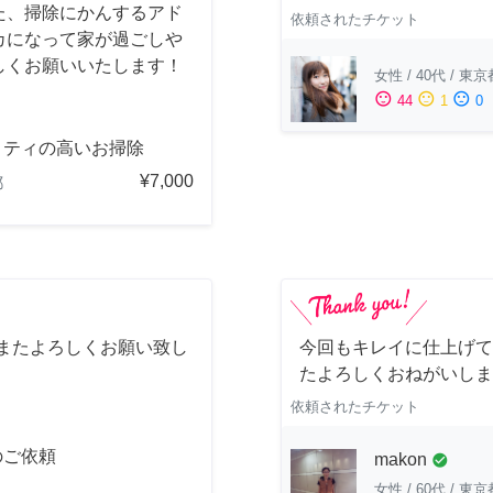
た、掃除にかんするアド
依頼されたチケット
カになって家が過ごしや
しくお願いいたします！
女性
/
40代
/
東京
sentiment_satisfied
sentiment_neutral
sentiment_dissatisfied
44
1
0
リティの高いお掃除
¥7,000
都
 またよろしくお願い致し
今回もキレイに仕上げて
たよろしくおねがいしま
依頼されたチケット
のご依頼
makon
check_circle
女性
/
60代
/
東京