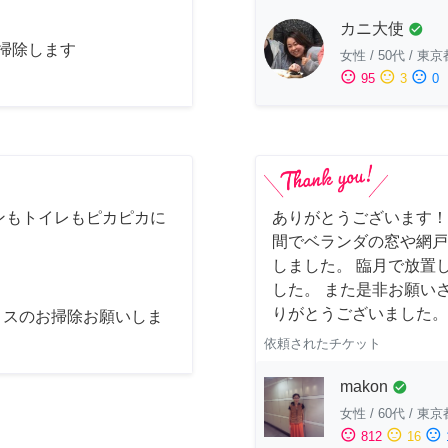
カニ大使
check_circle
お掃除します
女性
/
50代
/
東京
sentiment_satisfied
sentiment_neutral
sentiment_dissatisfied
95
3
0
ンもトイレもピカピカに
ありがとうございます！
間でベランダの窓や網戸
しました。 臨月で放置
した。 また是非お願い
りがとうございました。
ィスのお掃除お願いしま
依頼されたチケット
makon
check_circle
女性
/
60代
/
東京
sentiment_satisfied
sentiment_neutral
sentiment_dissatisfied
812
16