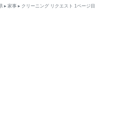
県
▸ 家事
▸ クリーニング
リクエスト
1ページ目