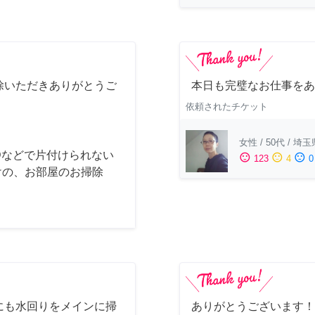
除いただきありがとうご
本日も完璧なお仕事をあ
依頼されたチケット
女性
/
50代
/
埼玉
Dなどで片付けられない
sentiment_satisfied
sentiment_neutral
sentiment_dissatisfied
123
4
0
けの、お部屋のお掃除
にも水回りをメインに掃
ありがとうございます！