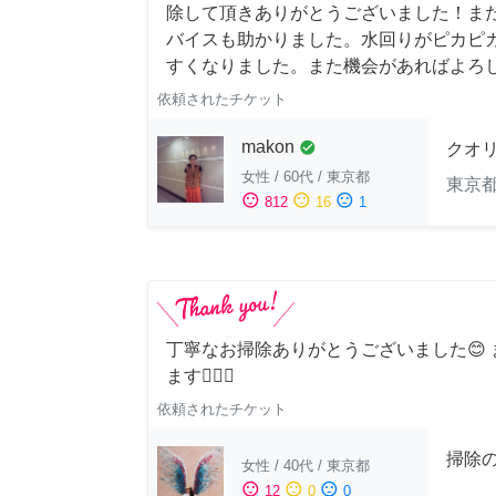
除して頂きありがとうございました！ま
バイスも助かりました。水回りがピカピ
すくなりました。また機会があればよろ
依頼されたチケット
makon
check_circle
クオ
女性
/
60代
/
東京都
東京
sentiment_satisfied
sentiment_neutral
sentiment_dissatisfied
812
16
1
丁寧なお掃除ありがとうございました😊
ます🙆‍♀️✨
依頼されたチケット
掃除
女性
/
40代
/
東京都
sentiment_satisfied
sentiment_neutral
sentiment_dissatisfied
12
0
0