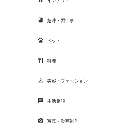
インテリア
class
趣味・習い事
pets
ペット
restaurant
料理
checkroom
美容・ファッション
chat
生活相談
camera_alt
写真・動画制作