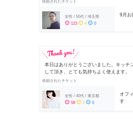
依頼されたチケット
9月
女性
/
50代
/
埼玉県
sentiment_satisfied
sentiment_neutral
sentiment_dissatisfied
123
4
0
本日はありがとうございました。キッチ
して頂き、とても気持ちよく使えます。
依頼されたチケット
オフ
女性
/
40代
/
東京都
す
sentiment_satisfied
sentiment_neutral
sentiment_dissatisfied
59
2
0