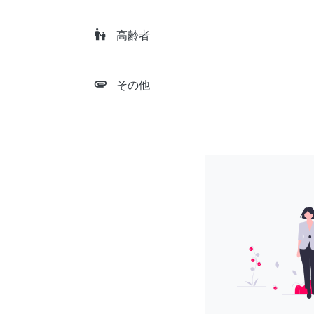
escalator_warning
高齢者
attachment
その他