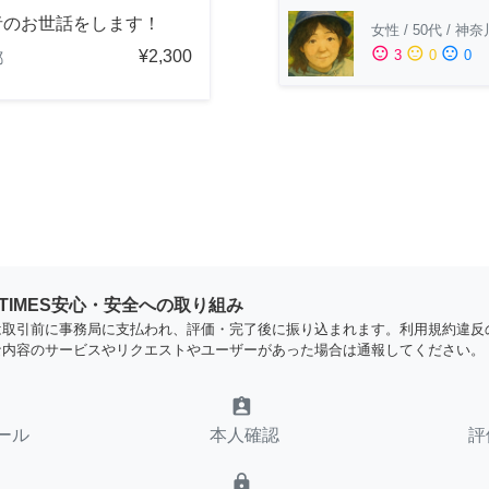
者のお世話をします！
女性
/
50代
/
神奈
sentiment_satisfied
sentiment_neutral
sentiment_dissatisfied
¥2,300
3
0
0
都
YTIMES安心・安全への取り組み
は取引前に事務局に支払われ、評価・完了後に振り込まれます。利用規約違反
な内容のサービスやリクエストやユーザーがあった場合は通報してください。
assignment_ind
ール
本人確認
評
lock