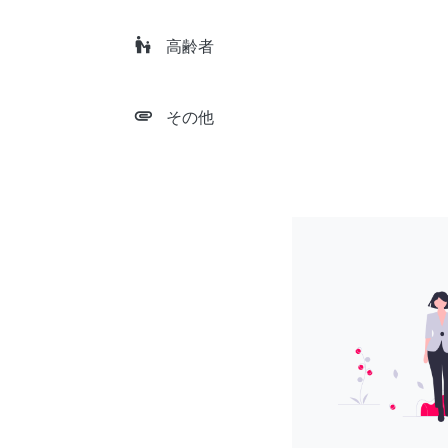
escalator_warning
高齢者
attachment
その他