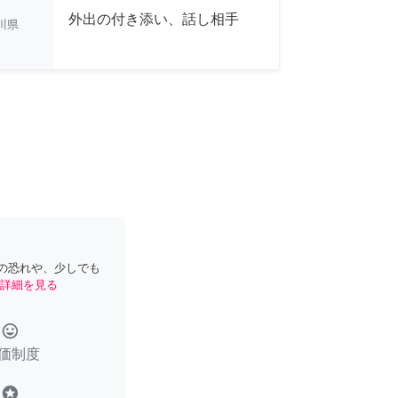
外出の付き添い、話し相手
川県
の恐れや、少しでも
詳細を見る
tag_faces
価制度
stars