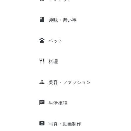
class
趣味・習い事
pets
ペット
restaurant
料理
checkroom
美容・ファッション
chat
生活相談
camera_alt
写真・動画制作