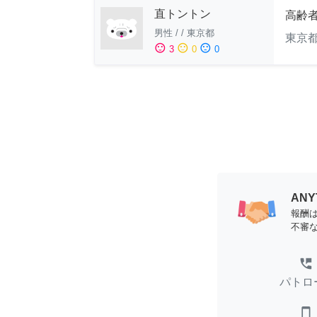
直トントン
高齢
男性
/
/
東京都
東京
sentiment_satisfied
sentiment_neutral
sentiment_dissatisfied
3
0
0
AN
報酬
不審
perm_phone_msg
パトロ
smartphone