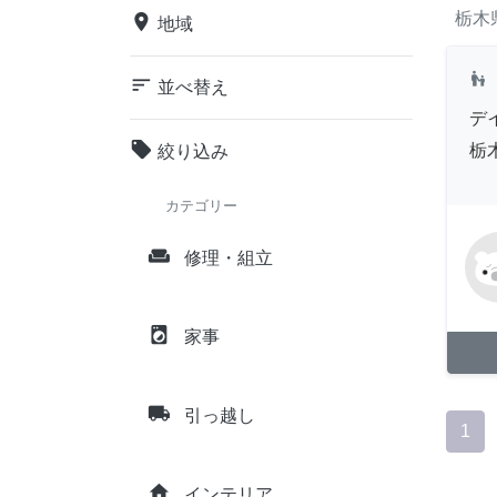
栃木
place
地域
escalator_warning
sort
並べ替え
デ
local_offer
栃
絞り込み
カテゴリー
weekend
修理・組立
local_laundry_service
家事
local_shipping
引っ越し
1
home
インテリア