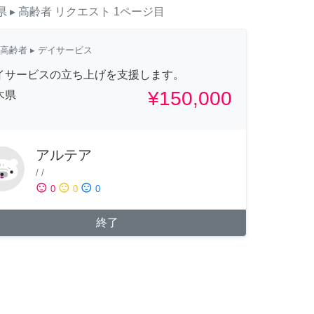
県
▸ 高齢者
リクエスト
1ページ目
高齢者
▸ デイサービス
イサービスの立ち上げを支援します。
¥150,000
木県
アルテア
/
/
sentiment_satisfied
sentiment_neutral
sentiment_dissatisfied
0
0
0
終了