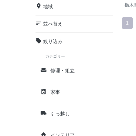
栃木
place
地域
sort
1
並べ替え
local_offer
絞り込み
カテゴリー
weekend
修理・組立
local_laundry_service
家事
local_shipping
引っ越し
home
インテリア