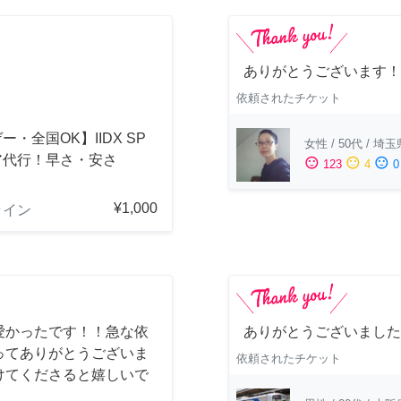
ありがとうございます！
依頼されたチケット
ー・全国OK】IIDX SP
女性
/
50代
/
埼玉
ア代行！早さ・安さ
sentiment_satisfied
sentiment_neutral
sentiment_dissatisfied
123
4
0
！
¥1,000
ライン
愛かったです！！急な依
ありがとうございました
ってありがとうございま
依頼されたチケット
けてくださると嬉しいで