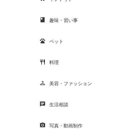
class
趣味・習い事
pets
ペット
restaurant
料理
checkroom
美容・ファッション
chat
生活相談
camera_alt
写真・動画制作