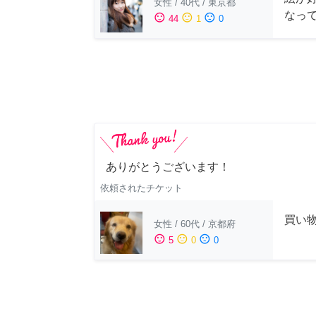
女性
/
40代
/
東京都
なっ
sentiment_satisfied
sentiment_neutral
sentiment_dissatisfied
44
1
0
ありがとうございます！
依頼されたチケット
買い
女性
/
60代
/
京都府
sentiment_satisfied
sentiment_neutral
sentiment_dissatisfied
5
0
0