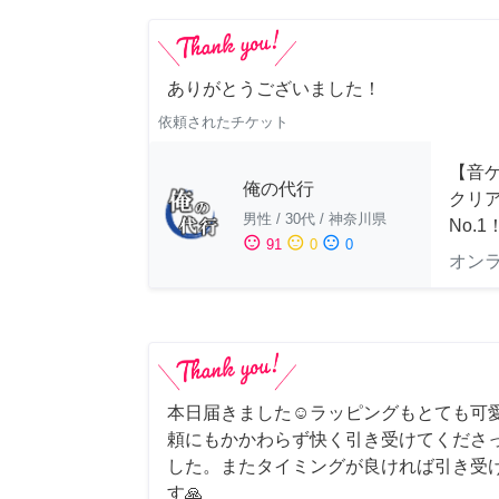
ありがとうございました！
依頼されたチケット
【音ゲ
俺の代行
クリ
男性
/
30代
/
神奈川県
No.1
sentiment_satisfied
sentiment_neutral
sentiment_dissatisfied
91
0
0
オン
本日届きました☺️ラッピングもとても可
頼にもかかわらず快く引き受けてくださ
した。またタイミングが良ければ引き受
す🙏