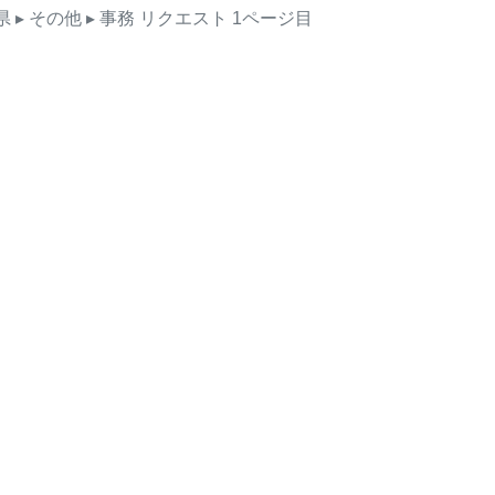
県
▸ その他
▸ 事務
リクエスト
1ページ目