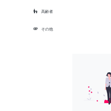
escalator_warning
高齢者
attachment
その他