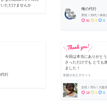
ていただけませんか
俺の代行
男性
/
30代
/
神奈
sentiment_satisfied
sentiment_neutral
sentiment_dissatisfied
91
0
0
今回は本当にありがとう
さっただけでも とても
ました！
物代行
依頼されたチケット
女性
/
30's
/
大阪
sentiment_satisfied
sentiment_neutral
sentiment_dissatisfied
18
0
0