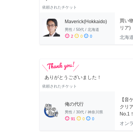
依頼されたチケット
買い
Maverick(Hokkaido)
リア)
男性
/
50代
/
北海道
sentiment_satisfied
sentiment_neutral
sentiment_dissatisfied
2
0
0
北海
ありがとうございました！
依頼されたチケット
【音ゲ
俺の代行
クリ
男性
/
30代
/
神奈川県
No.1
sentiment_satisfied
sentiment_neutral
sentiment_dissatisfied
91
0
0
オン