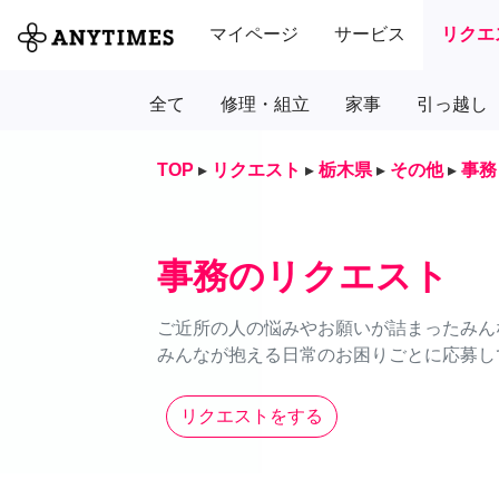
マイページ
サービス
リクエ
全て
修理・組立
家事
引っ越し
TOP
▸
リクエスト
▸
栃木県
▸
その他
▸
事務
事務のリクエスト
ご近所の人の悩みやお願いが詰まったみん
みんなが抱える日常のお困りごとに応募し
リクエストをする