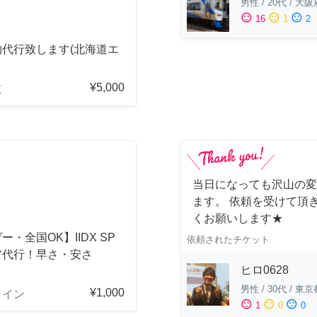
男性
/
20代
/
大阪
sentiment_satisfied
sentiment_neutral
sentiment_dissatisfied
16
1
2
物代行致します(北海道エ
¥5,000
道
当日になっても沢山の変
ます。 依頼を受けて頂
くお願いします★
ー・全国OK】IIDX SP
依頼されたチケット
ア代行！早さ・安さ
ヒロ0628
！
男性
/
30代
/
東京
¥1,000
ライン
sentiment_satisfied
sentiment_neutral
sentiment_dissatisfied
1
0
0