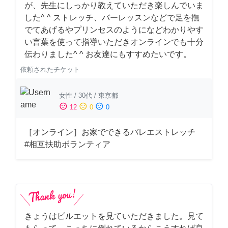
が、先生にしっかり教えていただき楽しんでいま
した^ ^ ストレッチ、バーレッスンなどで足を撫
でてあげるやプリンセスのようになどわかりやす
い言葉を使って指導いただきオンラインでも十分
伝わりました^ ^ お友達にもすすめたいです。
依頼されたチケット
女性
/
30代
/
東京都
sentiment_satisfied
sentiment_neutral
sentiment_dissatisfied
12
0
0
［オンライン］お家でできるバレエストレッチ
#相互扶助ボランティア
きょうはピルエットを見ていただきました。見て