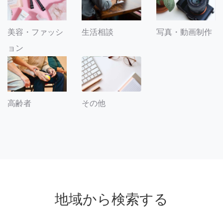
美容・ファッシ
生活相談
写真・動画制作
ョン
その他
高齢者
地域から検索する