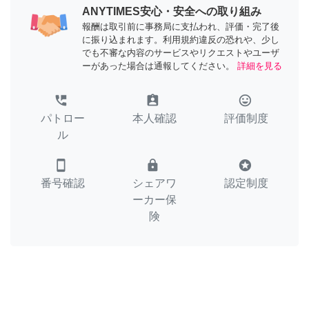
ANYTIMES安心・安全への取り組み
報酬は取引前に事務局に支払われ、評価・完了後
に振り込まれます。利用規約違反の恐れや、少し
でも不審な内容のサービスやリクエストやユーザ
ーがあった場合は通報してください。
詳細を見る
perm_phone_msg
assignment_ind
tag_faces
パトロー
本人確認
評価制度
ル
smartphone
lock
stars
番号確認
シェアワ
認定制度
ーカー保
険