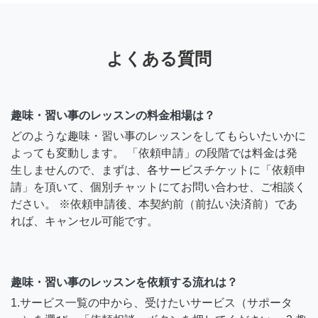
よくある質問
趣味・習い事のレッスンの料金相場は？
どのような趣味・習い事のレッスンをしてもらいたいかに
よっても変動します。 「依頼申請」の段階では料金は発
生しませんので、まずは、各サービスチケットに「依頼申
請」を頂いて、個別チャットにてお問い合わせ、ご相談く
ださい。 ※依頼申請後、本契約前（前払い決済前）であ
れば、キャンセル可能です。
趣味・習い事のレッスンを依頼する流れは？
1.サービス一覧の中から、受けたいサービス（サポータ