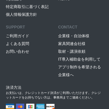
特定商取引に基づく表記
個人情報保護方針
SUPPORT
CONTACT
ご利用ガイド
企業様・自治体様
よくある質問
家具関連会社様
お問い合わせ
取材・講演依頼
IT導入補助金を利用して
アプリ制作を希望される
企業様へ
決済方法
お支払いは、クレジットカード決済がご利用いただけます。クレジ
ットカードをお持ちでない方は、事務局までご連絡ください。