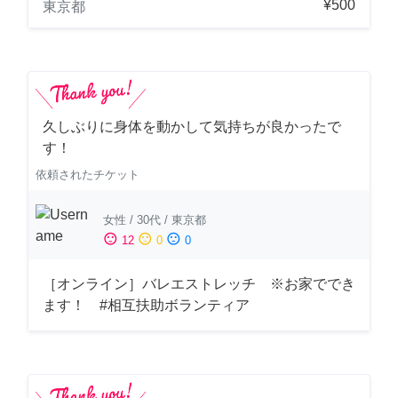
¥500
東京都
久しぶりに身体を動かして気持ちが良かったで
す！
依頼されたチケット
女性
/
30代
/
東京都
sentiment_satisfied
sentiment_neutral
sentiment_dissatisfied
12
0
0
［オンライン］バレエストレッチ ※お家ででき
ます！ #相互扶助ボランティア