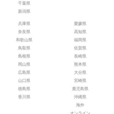
千葉県
新潟県
兵庫県
愛媛県
奈良県
高知県
和歌山県
福岡県
鳥取県
佐賀県
島根県
長崎県
岡山県
熊本県
広島県
大分県
山口県
宮崎県
徳島県
鹿児島県
香川県
沖縄県
海外
オンライン