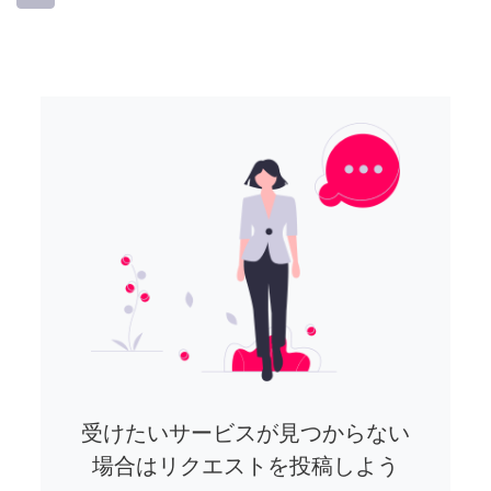
受けたいサービスが見つからない
場合はリクエストを投稿しよう