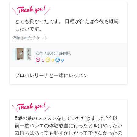
とても良かったです。 日程が合えば今後も継続
したいです。
依頼されたチケット
女性
/
30代
/
静岡県
sentiment_satisfied
sentiment_neutral
sentiment_dissatisfied
1
0
0
プロバレリーナと一緒にレッスン
5歳の娘のレッスンをしていただきました^ ^ 以
前一度バレエの体験教室に行ったときはやりたい
気持ちはあっても恥ずかしがってできなかったの